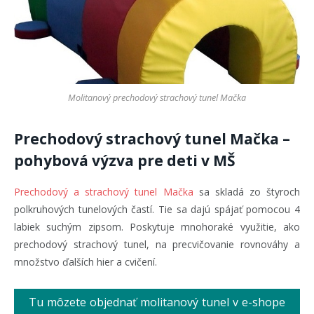
Molitanový prechodový strachový tunel Mačka
Prechodový strachový tunel Mačka –
pohybová výzva pre deti v MŠ
Prechodový a strachový tunel Mačka
sa skladá zo štyroch
polkruhových tunelových častí. Tie sa dajú spájať pomocou 4
labiek suchým zipsom. Poskytuje mnohoraké využitie, ako
prechodový strachový tunel, na precvičovanie rovnováhy a
množstvo ďalších hier a cvičení.
Tu môzete objednať molitanový tunel v e-shope