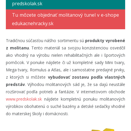
predskolak.sk
Tu môzete objednať molitanový tunel v e-shope
edukacnehracky.sk
Tradičnou súčasťou nášho sortimentu sú
produkty vyrobené
z molitanu
. Tento materiál sa svojou konzistenciou osvedčil
ako vhodný na výrobu nielen rehabilitačných ale i športových
pomôcok. V ponuke nájdete či už kompletné sady Mini tvary,
Mega tvary, Romulus a Atlas, ale i samostatne predajné prvky,
z ktorých si môžete
vybudovať zostavu podľa vlastných
predstáv
. Výhodou molitanových sád je, že sa dajú neustále
rozširovať podľa potrieb a fantázie. V internetovom obchode
www.predskolak.sk
nájdete kompletnú ponuku molitanových
výrobkov obohatenú o suché bazény a detské sedačky vhodné
do materskej školy i domácnosti.