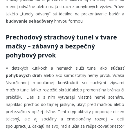
menej odvážne alebo majú strach z pohybových výziev. Práve
takéto „tunely odvahy“ sú ideálne na prekonávanie bariér a
budovanie sebadôvery
hravou formou.
Prechodový strachový tunel v tvare
mačky – zábavný a bezpečný
pohybový prvok
V detských kútikoch a herniach slúži tunel ako
súčasť
pohybových dráh
alebo ako samostatný herný prvok. Vďaka
štvorčlennej modulárnej konštrukcii so suchými zipsami
možno tunel ľahko rozložiť, skrátiť alebo premeniť na bránku či
prekážku. Deti si s ním vytvárajú vlastné herné scenáre,
napríklad prechod do tajnej jaskyne, úkryt pred mačkou alebo
preliezačku v opičej dráhe. Tento typ aktivity podporuje nielen
telesný, ale aj sociálny a emocionálny rozvoj – deti
spolupracujú, čakajú na svoj rad a učia sa rešpektovať priestor