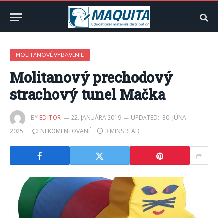
MOLITANOVÉ VYBAVENIE
Molitanový prechodový
strachový tunel Mačka
BY
EDITOR
22. JANUÁRA 2019
UPDATED:
30. JÚNA
2025
NEKOMENTOVANÉ
3 MINS READ