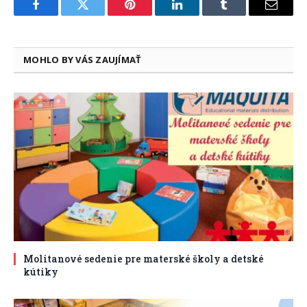
Facebook
Twitter
Pinterest
LinkedIn
Tumblr
Email
MOHLO BY VÁS ZAUJÍMAŤ
Molitanové sedenie pre materské školy a detské
kútiky