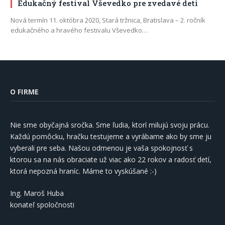
Edukačný festival Vševedko pre zvedavé deti
Nová termín 11. októbra 2020, Stará tržnica, Bratislava – 2. ročník
edukačného a hravého festivalu Vševedko…
O FIRME
Nie sme obyčajná sročka. Sme ľudia, ktorí milujú svoju prácu.
Každú pomôcku, hračku testujeme a vyrábame ako by sme ju
vyberali pre seba. Našou odmenou je vaša spokojnosť s
ktorou sa na nás obraciate už viac ako 22 rokov a radosť detí,
ktorá nepozná hraníc. Máme to vyskúšané :-)
Ing. Maroš Huba
konateľ spoločnosti