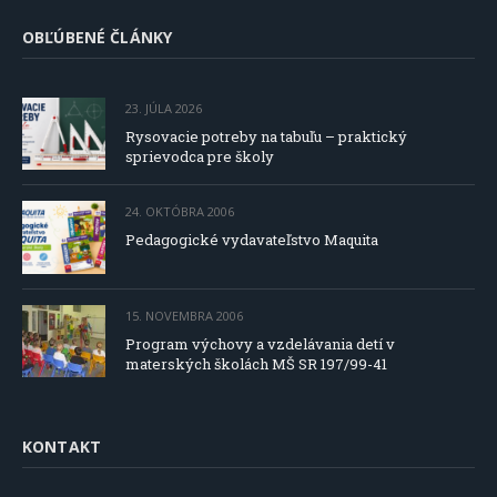
OBĽÚBENÉ ČLÁNKY
23. JÚLA 2026
Rysovacie potreby na tabuľu – praktický
sprievodca pre školy
24. OKTÓBRA 2006
Pedagogické vydavateľstvo Maquita
15. NOVEMBRA 2006
Program výchovy a vzdelávania detí v
materských školách MŠ SR 197/99-41
KONTAKT