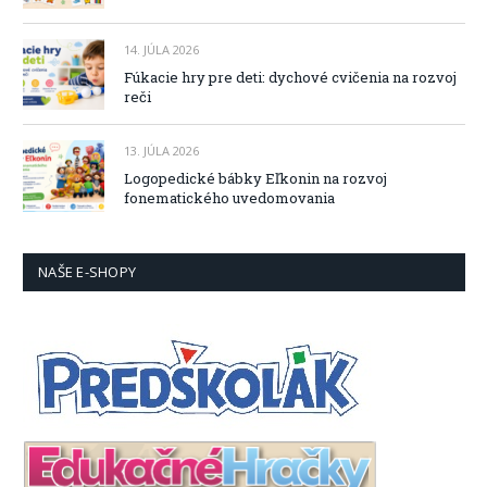
14. JÚLA 2026
Fúkacie hry pre deti: dychové cvičenia na rozvoj
reči
13. JÚLA 2026
Logopedické bábky Eľkonin na rozvoj
fonematického uvedomovania
NAŠE E-SHOPY