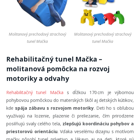
Molitanový prechodový strachový
Molitanový prechodový strachový
tunel Mačka
tunel Mačka
Rehabilitačný tunel Mačka –
molitanová pomôcka na rozvoj
motoriky a odvahy
Rehabilitačný tunel Mačka
s dĺžkou 170 cm je výbornou
pohybovou pomôckou do materských škôl aj detských kútikov,
kde
spája zábavu s rozvojom motoriky
. Deti ho s obľubou
využívajú na lozenie, plazenie či preliezanie, čím prirodzene
posilňujú svaly celého tela,
zlepšujú koordináciu pohybov a
priestorovú orientáciu
. Vďaka veselému dizajnu s motívom
mačky pôsobí tunel prívetivo a lákavo aj na deti, ktoré sú