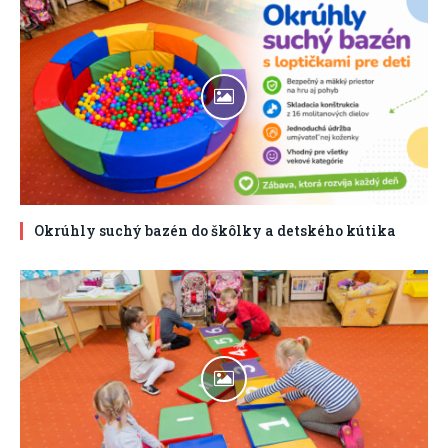
Okrúhly suchý bazén do škôlky a detského kútika