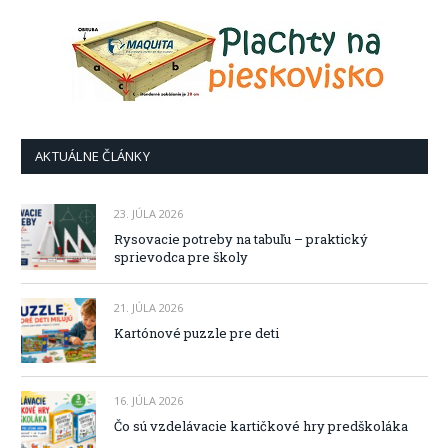
AKTUÁLNE ČLÁNKY
23. JÚLA 2026
Rysovacie potreby na tabuľu – praktický
sprievodca pre školy
21. JÚLA 2026
Kartónové puzzle pre deti
16. JÚLA 2026
Čo sú vzdelávacie kartičkové hry predškoláka