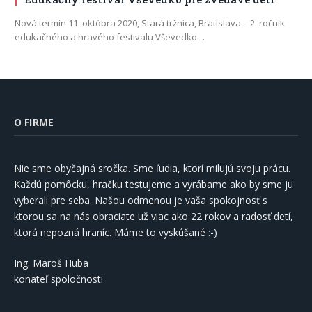
Nová termín 11. októbra 2020, Stará tržnica, Bratislava – 2. ročník
edukačného a hravého festivalu Vševedko…
O FIRME
Nie sme obyčajná sročka. Sme ľudia, ktorí milujú svoju prácu.
Každú pomôcku, hračku testujeme a vyrábame ako by sme ju
vyberali pre seba. Našou odmenou je vaša spokojnosť s
ktorou sa na nás obraciate už viac ako 22 rokov a radosť detí,
ktorá nepozná hraníc. Máme to vyskúšané :-)
Ing. Maroš Huba
konateľ spoločnosti