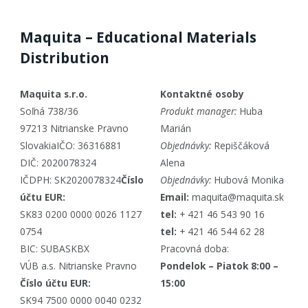
Maquita – Educational Materials
Distribution
Maquita s.r.o.
Kontaktné osoby
Soľná 738/36
Produkt manager:
Huba
97213 Nitrianske Pravno
Marián
SlovakiaIČO: 36316881
Objednávky:
Repiščáková
DIČ: 2020078324
Alena
IČDPH: SK2020078324
Číslo
Objednávky:
Hubová Monika
účtu EUR:
Email:
maquita@maquita.sk
SK83 0200 0000 0026 1127
tel:
+ 421 46 543 90 16
0754
tel:
+ 421 46 544 62 28
BIC: SUBASKBX
Pracovná doba:
VÚB a.s. Nitrianske Pravno
Pondelok – Piatok 8:00 –
Číslo účtu EUR:
15:00
SK94 7500 0000 0040 0232