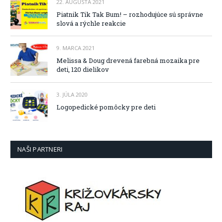
22. AUGUSTA 2021
Piatnik Tik Tak Bum! – rozhodujúce sú správne
slová a rýchle reakcie
9. MARCA 2021
Melissa & Doug drevená farebná mozaika pre
deti, 120 dielikov
3. JÚLA 2020
Logopedické pomôcky pre deti
NAŠI PARTNERI