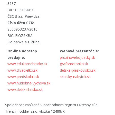
3987
BIC: CEKOSKBX
ČSOB a.s. Prievidza
Číslo účtu CZK:
2500953237/2010
BIC: FIOZSKBA
Fio banka a.s. Žilina
On-line nonstop
Webové prezentácie:
predajne:
pruzinovehojdacky.sk
www.edukacnehracky.sk
grafomotorika.sk
www.divadielko.sk
detske-pieskovisko.sk
www.predskolak.sk
skolsky-nabytok.sk
www.hudobna-vychova.sk
www.detskeihrisko.sk
Spoločnosť zapísaná v obchodnom registri Okresný súd
Trenčín, oddiel s.r.o. vložka 12488/R.