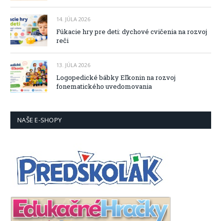
14. JÚLA 2026
Fúkacie hry pre deti: dychové cvičenia na rozvoj
reči
13. JÚLA 2026
Logopedické bábky Eľkonin na rozvoj
fonematického uvedomovania
NAŠE E-SHOPY