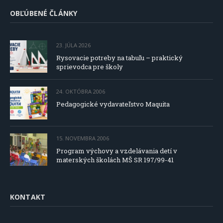
OBĽÚBENÉ ČLÁNKY
23. JÚLA 2026
Rysovacie potreby na tabuľu – praktický
sprievodca pre školy
24. OKTÓBRA 2006
Pedagogické vydavateľstvo Maquita
15. NOVEMBRA 2006
Program výchovy a vzdelávania detí v
materských školách MŠ SR 197/99-41
KONTAKT