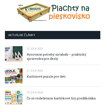
AKTUÁLNE ČLÁNKY
23. JÚLA 2026
Rysovacie potreby na tabuľu – praktický
sprievodca pre školy
21. JÚLA 2026
Kartónové puzzle pre deti
16. JÚLA 2026
Čo sú vzdelávacie kartičkové hry predškoláka