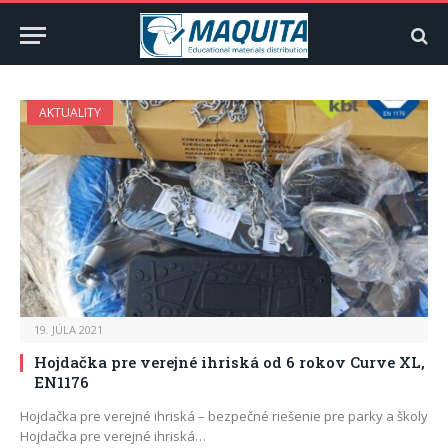
AKTUALITY
19. JÚLA 2021
Hojdačka pre verejné ihriská od 6 rokov Curve XL,
EN1176
Hojdačka pre verejné ihriská – bezpečné riešenie pre parky a školy
Hojdačka pre verejné ihriská…