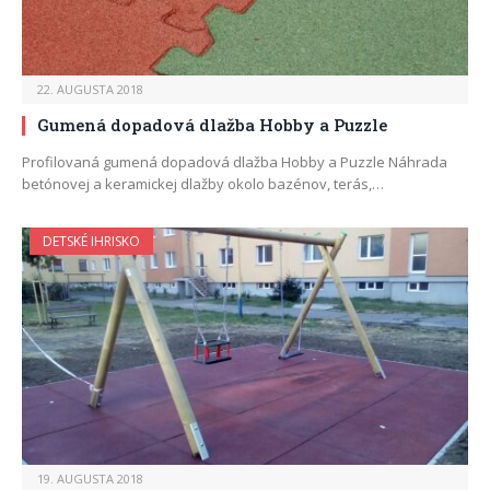
22. AUGUSTA 2018
Gumená dopadová dlažba Hobby a Puzzle
Profilovaná gumená dopadová dlažba Hobby a Puzzle Náhrada
betónovej a keramickej dlažby okolo bazénov, terás,…
DETSKÉ IHRISKO
19. AUGUSTA 2018