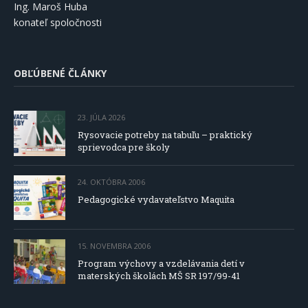
Ing. Maroš Huba
konateľ spoločnosti
OBĽÚBENÉ ČLÁNKY
23. JÚLA 2026
Rysovacie potreby na tabuľu – praktický
sprievodca pre školy
24. OKTÓBRA 2006
Pedagogické vydavateľstvo Maquita
15. NOVEMBRA 2006
Program výchovy a vzdelávania detí v
materských školách MŠ SR 197/99-41