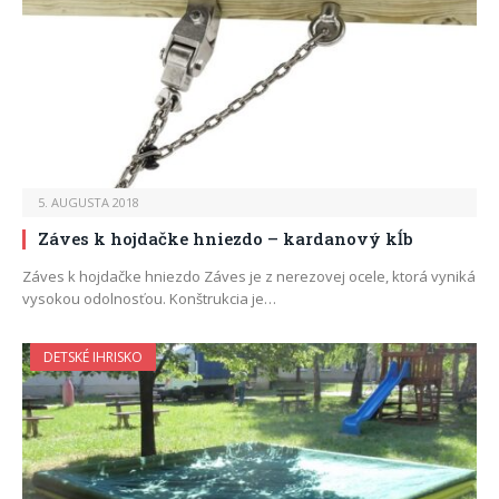
5. AUGUSTA 2018
Záves k hojdačke hniezdo – kardanový kĺb
Záves k hojdačke hniezdo Záves je z nerezovej ocele, ktorá vyniká
vysokou odolnosťou. Konštrukcia je…
DETSKÉ IHRISKO