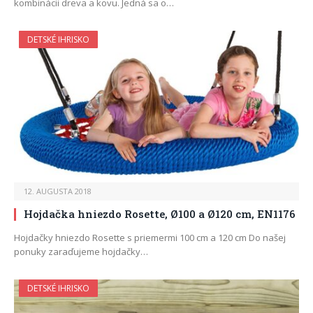
kombinácii dreva a kovu. Jedná sa o…
DETSKÉ IHRISKO
12. AUGUSTA 2018
Hojdačka hniezdo Rosette, Ø100 a Ø120 cm, EN1176
Hojdačky hniezdo Rosette s priemermi 100 cm a 120 cm Do našej
ponuky zaraďujeme hojdačky…
DETSKÉ IHRISKO