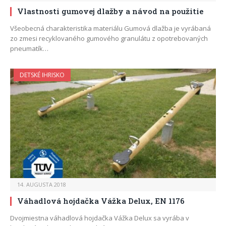
Vlastnosti gumovej dlažby a návod na použitie
Všeobecná charakteristika materiálu Gumová dlažba je vyrábaná
zo zmesi recyklovaného gumového granulátu z opotrebovaných
pneumatík…
DETSKÉ IHRISKO
14. AUGUSTA 2018
Váhadlová hojdačka Vážka Delux, EN 1176
Dvojmiestna váhadlová hojdačka Vážka Delux sa vyrába v