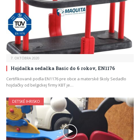
7. OKTÓBRA 2020
Hojdačka sedačka Basic do 6 rokov, EN1176
Certifikované podla EN1176 pre obce a materské školy Sedadlo
hojdačky od belgickej firmy KBT je…
DETSKÉ IHRISKO