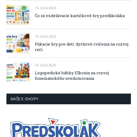
16. JÚLA 2026
Čo sú vzdelávacie kartičkové hry predškoláka
14. JÚLA 2026
Fúkacie hry pre deti: dychové cvičenia na rozvoj
reči
13. JÚLA 2026
Logopedické bábky Eľkonin na rozvoj
fonematického uvedomovania
NAŠE E-SHOPY