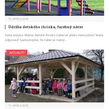
19. APRÍLA 2018
Údržba detského ihriska, farebný náter
Vaša otázka: Máme detské ihrisko natierať alebo nemusíme? Naša
odpoveď: Samozrejme, že náter je nutný.…
AKTUALITY
11. APRÍLA 2018