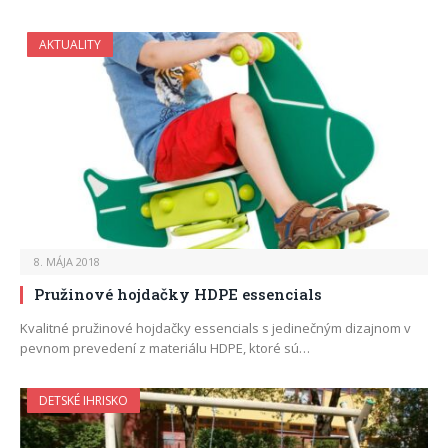
AKTUALITY
8. MÁJA 2018
Pružinové hojdačky HDPE essencials
Kvalitné pružinové hojdačky essencials s jedinečným dizajnom v
pevnom prevedení z materiálu HDPE, ktoré sú…
DETSKÉ IHRISKO