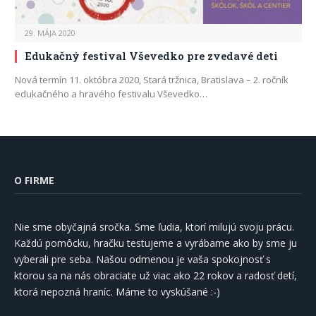
29. MÁJA 2020
Edukačný festival Vševedko pre zvedavé deti
Nová termín 11. októbra 2020, Stará tržnica, Bratislava – 2. ročník
edukačného a hravého festivalu Vševedko…
O FIRME
Nie sme obyčajná sročka. Sme ľudia, ktorí milujú svoju prácu.
Každú pomôcku, hračku testujeme a vyrábame ako by sme ju
vyberali pre seba. Našou odmenou je vaša spokojnosť s
ktorou sa na nás obraciate už viac ako 22 rokov a radosť detí,
ktorá nepozná hraníc. Máme to vyskúšané :-)