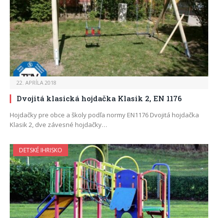
22. APRÍLA 2018
Dvojitá klasická hojdačka Klasik 2, EN 1176
Hojdačky pre obce a školy podľa normy EN1176 Dvojitá hojdačka
Klasik 2, dve závesné hojdačky…
DETSKÉ IHRISKO