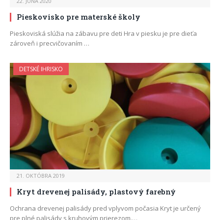
22. JÚNA 2020
Pieskovisko pre materské školy
Pieskoviská slúžia na zábavu pre deti Hra v piesku je pre dieťa
zároveň i precvičovaním …
DETSKÉ IHRISKO
21. OKTÓBRA 2019
Kryt drevenej palisády, plastový farebný
Ochrana drevenej palisády pred vplyvom počasia Kryt je určený
pre plné palisády s kruhovým prierezom.…