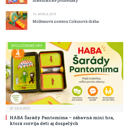
matematické podsedáky
16. APRÍLA 2019
Molitanová zostava Cirkusová dráha
SPOLOČENSKÉ HRY
29. JÚLA 2025
HABA Šarády Pantomíma – zábavná mini hra,
ktorá rozvíja deti aj dospelých