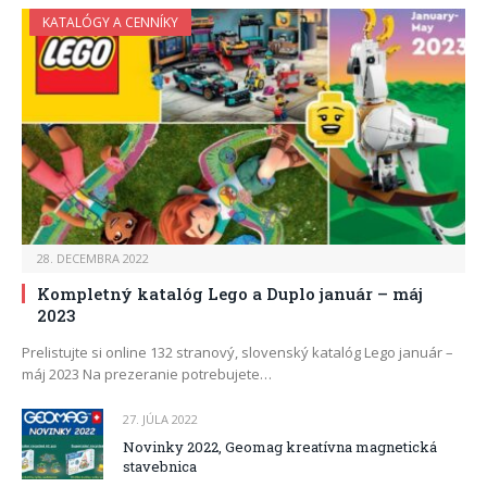
KATALÓGY A CENNÍKY
28. DECEMBRA 2022
Kompletný katalóg Lego a Duplo január – máj
2023
Prelistujte si online 132 stranový, slovenský katalóg Lego január –
máj 2023 Na prezeranie potrebujete…
27. JÚLA 2022
Novinky 2022, Geomag kreatívna magnetická
stavebnica