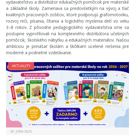
vydavateľstvo a distribútor edukačných pomôcok pre materské
a základné školy. Zameriava sa predovšetkým na vývoj a tlač
kvalitných pracovných zošitov, ktoré podporujú grafomotoriku,
rozvoj reči, písania, čítania a logického myslenia detí vo veku
3–8 rokov. Z pôvodne pedagogického vydavateľstva sme sa
postupne vyprofilovali na komplexného distribútora učebných
pomôcok, školského nábytku a edukačných materiálov. Našou
ambíciou je prinášať školám a škôlkam ucelené riešenia pre
moderné a podnetné vzdelávanie.
AKTUALITY
28. JÚNA 2026