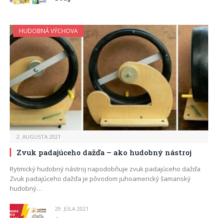
HUDOBNÁ VÝCHOVA
2. AUGUSTA 2021
Zvuk padajúceho dažďa – ako hudobný nástroj
Rytmický hudobný nástroj napodobňuje zvuk padajúceho dažďa
Zvuk padajúceho dažďa je pôvodom juhoamerický šamanský
hudobný…
29. JÚLA 2021