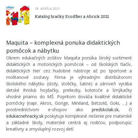
18. APRÍLA 2021
Katalóg hračky Ecoiffier a Abrick 2021
Maquita – komplexná ponuka didaktických
pomôcok a nábytku
Okrem edukačných zošitov Maquita ponúka široký sortiment
didaktických a motorických pomôcok – od školských tlačív,
didaktických hier cez hudobné nástroje až po športové a
molitanové zostavy. Firma je výhradným distribútorom
školského nábytku (stoly, stoličky, šatne) a zároveň vyrába
detské ihriská: hojdačky, preliezky, kolotoče a šmýkačky
vhodné priamo do MŠ. Popritom dováža kvalitné didaktické
pomôcky (napr. Akros, Gonge, Miniland, Betzold, Goki, …) a
prostredníctvom e‑shopov ako
predskolak.sk
, či
edukacnehracky.sk
poskytuje komplexné riešenie pre materské
a základné školy, materské centrá aj rodičov, podporujúc
kreatívny a zmysluplný rozvoj detí.