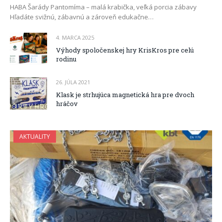
HABA Šarády Pantomíma – malá krabička, veľká porcia zábavy
Hľadáte svižnú, zábavnú a zároveň edukačne…
4. MARCA 2025
Výhody spoločenskej hry KrisKros pre celú
rodinu
26. JÚLA 2021
Klask je strhujúca magnetická hra pre dvoch
hráčov
AKTUALITY