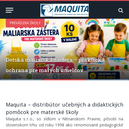
PREVÁDZKA ŠKOLY
16. JÚNA 2026
Predpredaj 2026-2027 – pracovné zošity pre
Detská maliarska zástera – praktická
materské školy
ochrana pre malých umelcov
Pravidlá triedy v materskej škole s deťmi
Maquita – distribútor učebných a didaktických
pomôcok pre materské školy
Maquita s. r. o., so sídlom v Nitrianskom Pravne, pôsobí na
slovenskom trhu od roku 1998 ako renomované pedagogické