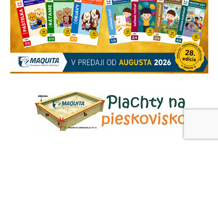
AKTUÁLNE ČLÁNKY
23. JÚLA 2026
Rysovacie potreby na tabuľu – praktický
sprievodca pre školy