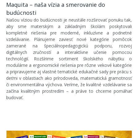
Maquita – naša vízia a smerovanie do
budúcnosti
Našou víziou do budúcnosti je neustále rozširovať ponuku tak,
aby sme materským a základným školám poskytovali
kompletné riešenia pre moderné, inkluzívne a podnetné
vzdelávanie. Plánujeme zaviesť nové kategórie pomôcok
zamerané na špeciálnopedagogickú podporu, rozvoj
digitálnych zručností a interaktívne učenie pomocou
technológií. Rozšírime sortiment školského nábytku o
modulárne a ergonomické riešenia pre rôzne vekové kategórie
a pripravujeme aj vlastné tematické edukačné sady pre prácu s
deťmi v oblastiach ako prírodoveda, matematická gramotnosť
či environmentálna výchova. Veríme, že kvalitné vzdelávanie sa
začína kvalitným prostredím – a práve to chceme pomáhať
budovať.