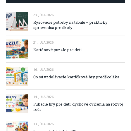
23. JÚLA 2026
Rysovacie potreby na tabuľu – praktický
sprievodca pre školy
21. JÚLA 2026
Kartónové puzzle pre deti
16. JÚLA 2026
Čo sú vzdelávacie kartičkové hry predškoláka
14. JÚLA 2026
Fúkacie hry pre deti: dychové cvičenia na rozvoj
reči
13. JÚLA 2026