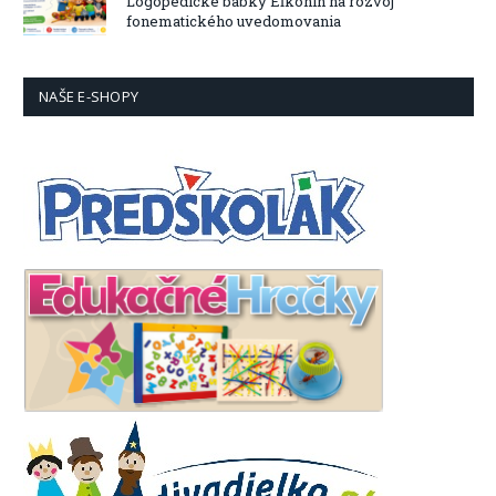
Logopedické bábky Eľkonin na rozvoj
fonematického uvedomovania
NAŠE E-SHOPY