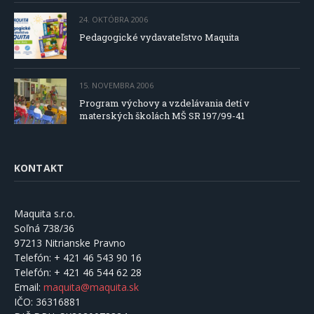
24. OKTÓBRA 2006
Pedagogické vydavateľstvo Maquita
15. NOVEMBRA 2006
Program výchovy a vzdelávania detí v
materských školách MŠ SR 197/99-41
KONTAKT
Maquita s.r.o.
Soľná 738/36
97213 Nitrianske Pravno
Telefón:
+ 421 46 543 90 16
Telefón:
+ 421 46 544 62 28
Email:
maquita@maquita.sk
IČO:
36316881