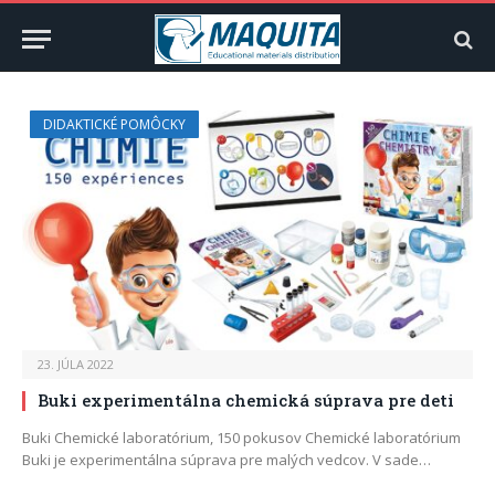
DIDAKTICKÉ POMÔCKY
23. JÚLA 2022
Buki experimentálna chemická súprava pre deti
Buki Chemické laboratórium, 150 pokusov Chemické laboratórium
Buki je experimentálna súprava pre malých vedcov. V sade…