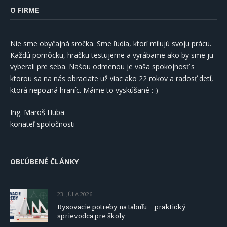
O FIRME
Nie sme obyčajná sročka. Sme ľudia, ktorí milujú svoju prácu.
Každú pomôcku, hračku testujeme a vyrábame ako by sme ju
vyberali pre seba. Našou odmenou je vaša spokojnosť s
ktorou sa na nás obraciate už viac ako 22 rokov a radosť detí,
ktorá nepozná hraníc. Máme to vyskúšané :-)
Ing. Maroš Huba
konateľ spoločnosti
OBĽÚBENÉ ČLÁNKY
23. JÚLA 2026
Rysovacie potreby na tabuľu – praktický
sprievodca pre školy