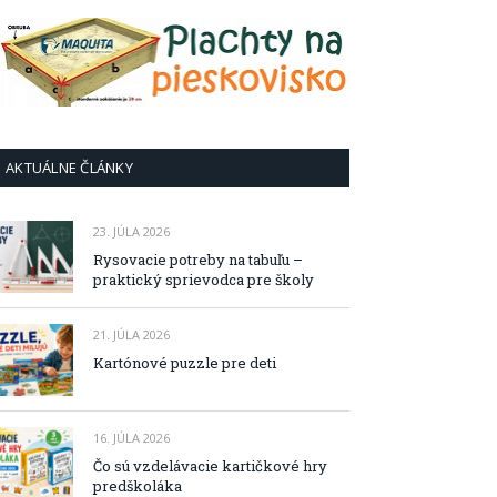
AKTUÁLNE ČLÁNKY
23. JÚLA 2026
Rysovacie potreby na tabuľu –
praktický sprievodca pre školy
21. JÚLA 2026
Kartónové puzzle pre deti
16. JÚLA 2026
Čo sú vzdelávacie kartičkové hry
predškoláka