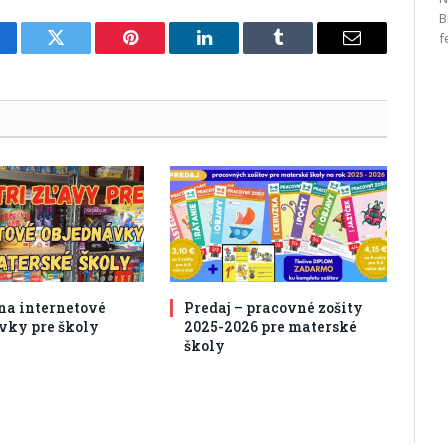
B
f
cebook
Twitter
Pinterest
LinkedIn
Tumblr
Email
 na internetové
Predaj – pracovné zošity
vky pre školy
2025-2026 pre materské
školy