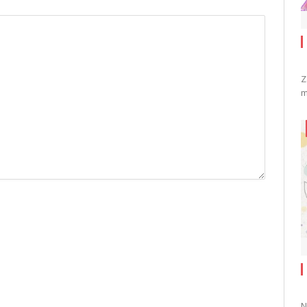
Z
m
N