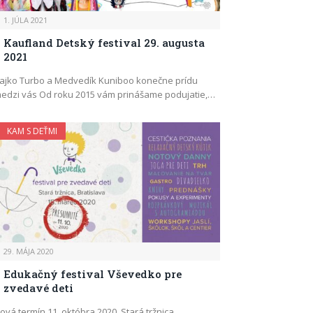
1. JÚLA 2021
Kaufland Detský festival 29. augusta
2021
ajko Turbo a Medvedík Kuniboo konečne prídu
edzi vás Od roku 2015 vám prinášame podujatie,…
KAM S DEŤMI
29. MÁJA 2020
Edukačný festival Vševedko pre
zvedavé deti
ová termín 11. októbra 2020, Stará tržnica,