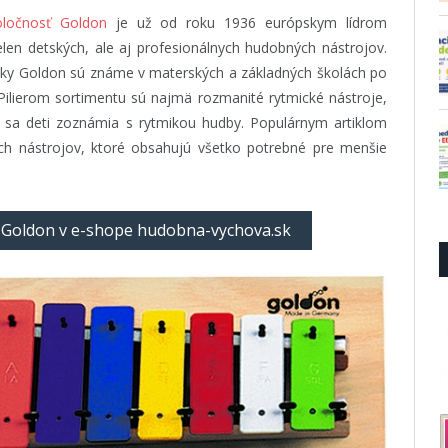
ločnosť Goldon
je už od roku 1936 európskym lídrom
ielen detských, ale aj profesionálnych hudobných nástrojov.
ky Goldon sú známe v materských a základných školách po
Pilierom sortimentu sú najmä rozmanité rytmické nástroje,
 sa deti zoznámia s rytmikou hudby. Populárnym artiklom
ch nástrojov, ktoré obsahujú všetko potrebné pre menšie
 Goldon v e-shope hudobna-vychova.sk