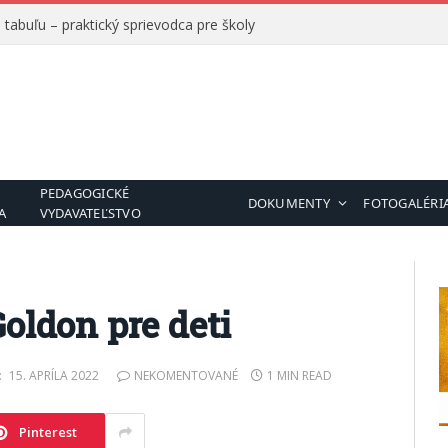
tabuľu – praktický sprievodca pre školy
PEDAGOGICKÉ
DOKUMENTY
FOTOGALÉRI
A
VYDAVATEĽSTVO
oldon pre deti
:
15. APRÍLA 2022
NEKOMENTOVANÉ
1 MIN READ
Pinterest