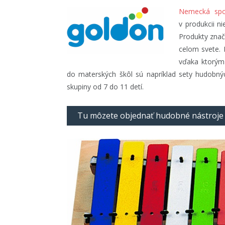
Nemecká spo
v produkcii n
Produkty znač
celom svete. 
vďaka ktorým
do materských škôl sú napríklad sety hudobný
skupiny od 7 do 11 detí.
Tu môzete objednať hudobné nástroje