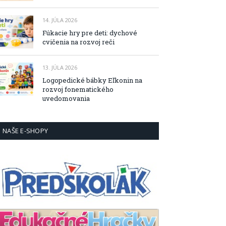
14. JÚLA 2026
Fúkacie hry pre deti: dychové
cvičenia na rozvoj reči
13. JÚLA 2026
Logopedické bábky Eľkonin na
rozvoj fonematického
uvedomovania
NAŠE E-SHOPY