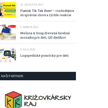
22. AUGUSTA 2021
Piatnik Tik Tak Bum! – rozhodujúce
sú správne slová a rýchle reakcie
9. MARCA 2021
Melissa & Doug drevená farebná
mozaika pre deti, 120 dielikov
3. JÚLA 2020
Logopedické pomôcky pre deti
NAŠI PARTNERI