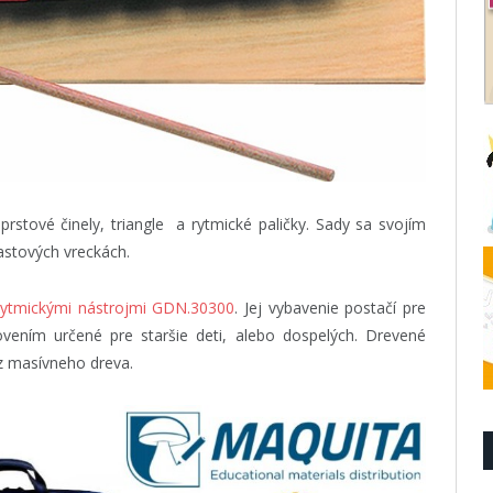
rstové činely, triangle a rytmické paličky. Sady sa svojím
astových vreckách.
rytmickými nástrojmi GDN.30300
. Jej vybavenie postačí pre
ovením určené pre staršie deti, alebo dospelých. Drevené
z masívneho dreva.