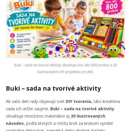
Buki – sada na tvorivé aktivity obsahuje viac ako 800 prvkov a 20
ilustrovaných DIY projektov pre deti.
Buki – sada na tvorivé aktivity
Ak vaše deti rady objavujú svet
DIY tvorenia
, táto kreatívna
sada ich určite zaujme.
Buki – sada na tvorivé aktivity
obsahuje množstvo materiálov aj
20 ilustrovaných
návodov
, podľa ktorých si môžu krok za krokom vyrobiť
originálne dekorácie, zvieratká alebo drobné darčeky.