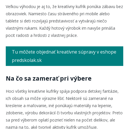
Veľkou výhodou je aj to, že kreatívny kufrík ponúka zábavu bez
obrazoviek. Namiesto času stráveného pri mobile alebo
tablete si deti rozvíjajú predstavivosť a vytvárajú niečo
vlastnými rukami. Každý hotový výrobok im navyše prináša
pocit radosti a hrdosti z vlastnej práce.
Tu môžete objednať kreatívne súpravy v eshope
predskolak.sk
Na čo sa zamerať pri výbere
Hoci všetky kreatívne kufríky spája podpora detskej fantázie,
ich obsah sa môže výrazne líšiť. Niektoré sú zamerané na
kreslenie a maľovanie, iné ponúkajú materiály na lepenie,
zdobenie, výrobu dekorácií či tvorbu vlastných projektov. Preto
sa pred výberom oplatí pozrieť nielen na počet dielikov, ale
najmä na to, aké tvorivé aktivity kufrík umožňuje.