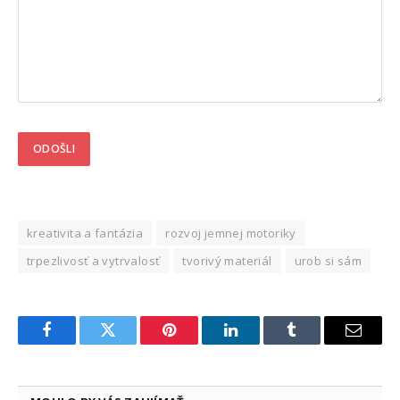
kreativita a fantázia
rozvoj jemnej motoriky
trpezlivosť a vytrvalosť
tvorivý materiál
urob si sám
Facebook
Twitter
Pinterest
LinkedIn
Tumblr
Email