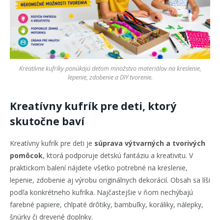
Kreatívne kufríky ponúkajú deťom množstvo materiálov na kreslenie,
lepenie, zdobenie a DIY tvorenie.
Kreatívny kufrík pre deti, ktorý
skutočne baví
Kreatívny kufrík pre deti je
súprava výtvarných a tvorivých
pomôcok
, ktorá podporuje detskú fantáziu a kreativitu. V
praktickom balení nájdete všetko potrebné na kreslenie,
lepenie, zdobenie aj výrobu originálnych dekorácií. Obsah sa líši
podľa konkrétneho kufríka. Najčastejšie v ňom nechýbajú
farebné papiere, chlpaté drôtiky, bambuľky, koráliky, nálepky,
šnúrky či drevené doplnky.