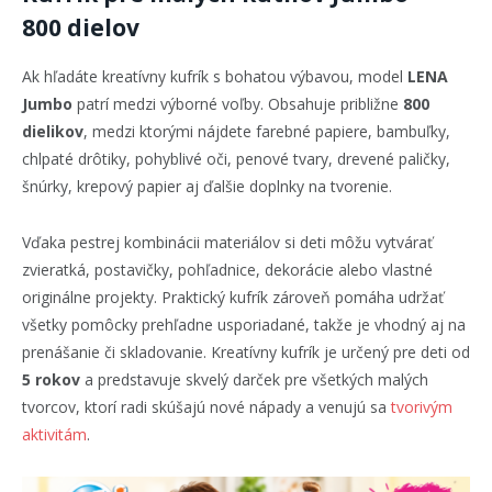
800 dielov
Ak hľadáte kreatívny kufrík s bohatou výbavou, model
LENA
Jumbo
patrí medzi výborné voľby. Obsahuje približne
800
dielikov
, medzi ktorými nájdete farebné papiere, bambuľky,
chlpaté drôtiky, pohyblivé oči, penové tvary, drevené paličky,
šnúrky, krepový papier aj ďalšie doplnky na tvorenie.
Vďaka pestrej kombinácii materiálov si deti môžu vytvárať
zvieratká, postavičky, pohľadnice, dekorácie alebo vlastné
originálne projekty. Praktický kufrík zároveň pomáha udržať
všetky pomôcky prehľadne usporiadané, takže je vhodný aj na
prenášanie či skladovanie. Kreatívny kufrík je určený pre deti od
5 rokov
a predstavuje skvelý darček pre všetkých malých
tvorcov, ktorí radi skúšajú nové nápady a venujú sa
tvorivým
aktivitám
.