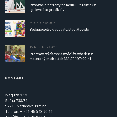
Rysovacie potreby na tabuľu – praktický
sprievodca pre školy
24. OKTÓBRA 2006
Pedagogické vydavateľstvo Maquita
15. NOVEMBRA 2006
Program výchovy a vzdelávania detí v
materských školách MŠ SR 197/99-41
KONTAKT
Maquita s.r.o.
Soľná 738/36
97213 Nitrianske Pravno
Telefón:
+ 421 46 543 90 16
Telefón:
+ 421 46 544 62 28