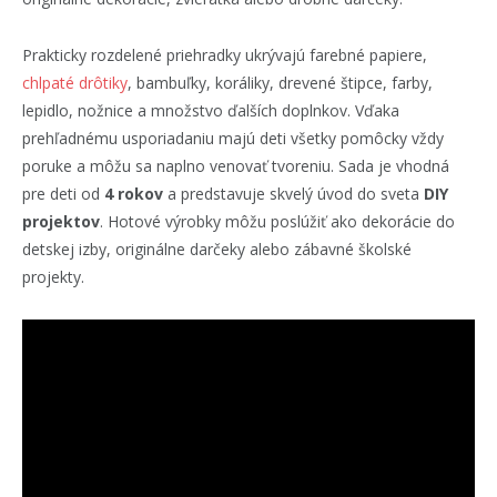
Prakticky rozdelené priehradky ukrývajú farebné papiere,
chlpaté drôtiky
, bambuľky, koráliky, drevené štipce, farby,
lepidlo, nožnice a množstvo ďalších doplnkov. Vďaka
prehľadnému usporiadaniu majú deti všetky pomôcky vždy
poruke a môžu sa naplno venovať tvoreniu. Sada je vhodná
pre deti od
4 rokov
a predstavuje skvelý úvod do sveta
DIY
projektov
. Hotové výrobky môžu poslúžiť ako dekorácie do
detskej izby, originálne darčeky alebo zábavné školské
projekty.