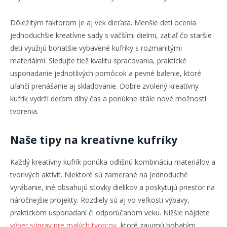
Dôležitým faktorom je aj vek dieťaťa. Menšie deti ocenia
jednoduchšie kreatívne sady s väčšími dielmi, zatiaľ čo staršie
deti využijú bohatšie vybavené kufríky s rozmanitými
materiálmi. Sledujte tiež kvalitu spracovania, praktické
usporiadanie jednotlivých pomôcok a pevné balenie, ktoré
uľahčí prenášanie aj skladovanie. Dobre zvolený kreatívny
kufrík vydrží deťom dlhý čas a ponúkne stále nové možnosti
tvorenia.
Naše tipy na kreatívne kufríky
Každý kreatívny kufrík ponúka odlišnú kombináciu materiálov a
tvorivých aktivít. Niektoré sú zamerané na jednoduché
vyrábanie, iné obsahujú stovky dielikov a poskytujú priestor na
náročnejšie projekty. Rozdiely sú aj vo veľkosti výbavy,
praktickom usporiadaní či odporúčanom veku. Nižšie nájdete
výber súprav pre malých tvorcov
, ktoré zaujmú bohatým