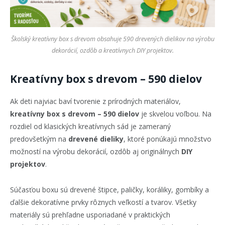
Školský kreatívny box s drevom obsahuje 590 drevených dielikov na výrobu
dekorácií, ozdôb a kreatívnych DIY projektov.
Kreatívny box s drevom – 590 dielov
Ak deti najviac baví tvorenie z prírodných materiálov,
kreatívny box s drevom – 590 dielov
je skvelou voľbou. Na
rozdiel od klasických kreatívnych sád je zameraný
predovšetkým na
drevené dieliky
, ktoré ponúkajú množstvo
možností na výrobu dekorácií, ozdôb aj originálnych
DIY
projektov
.
Súčasťou boxu sú drevené štipce, paličky, koráliky, gombíky a
ďalšie dekoratívne prvky rôznych veľkostí a tvarov. Všetky
materiály sú prehľadne usporiadané v praktických