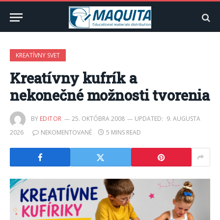
KREATÍVNY SVET
Kreatívny kufrík a
nekonečné možnosti tvorenia
BY
EDITOR
25. OKTÓBRA 2008
UPDATED:
9. AUGUSTA
2026
NEKOMENTOVANÉ
5 MINS READ