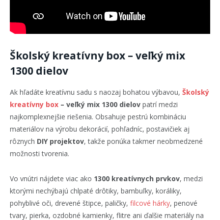
Školský kreatívny box – veľký mix
1300 dielov
Ak hľadáte kreatívnu sadu s naozaj bohatou výbavou,
Školský
kreatívny box
– veľký mix 1300 dielov
patrí medzi
najkomplexnejšie riešenia. Obsahuje pestrú kombináciu
materiálov na výrobu dekorácií, pohľadníc, postavičiek aj
rôznych
DIY projektov
, takže ponúka takmer neobmedzené
možnosti tvorenia.
Vo vnútri nájdete viac ako
1300 kreatívnych prvkov
, medzi
ktorými nechýbajú chlpaté drôtiky, bambuľky, koráliky,
pohyblivé oči, drevené štipce, paličky,
filcové hárky
, penové
tvary, pierka, ozdobné kamienky, flitre ani ďalšie materiály na