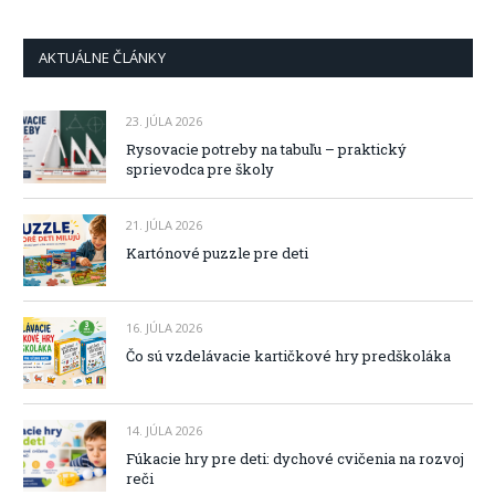
AKTUÁLNE ČLÁNKY
23. JÚLA 2026
Rysovacie potreby na tabuľu – praktický
sprievodca pre školy
21. JÚLA 2026
Kartónové puzzle pre deti
16. JÚLA 2026
Čo sú vzdelávacie kartičkové hry predškoláka
14. JÚLA 2026
Fúkacie hry pre deti: dychové cvičenia na rozvoj
reči