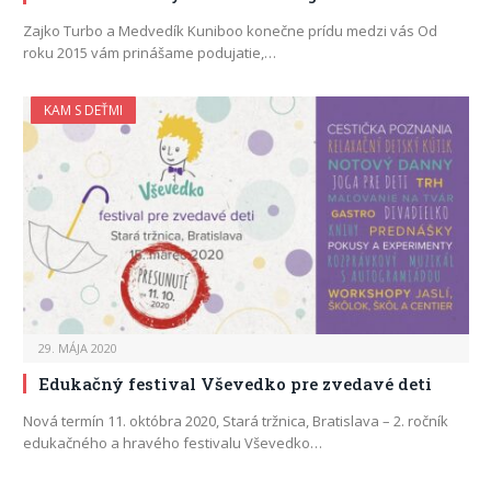
Zajko Turbo a Medvedík Kuniboo konečne prídu medzi vás Od
roku 2015 vám prinášame podujatie,…
KAM S DEŤMI
29. MÁJA 2020
Edukačný festival Vševedko pre zvedavé deti
Nová termín 11. októbra 2020, Stará tržnica, Bratislava – 2. ročník
edukačného a hravého festivalu Vševedko…