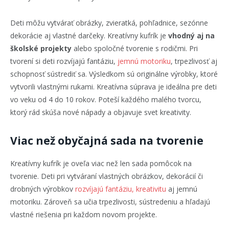
Deti môžu vytvárať obrázky, zvieratká, pohľadnice, sezónne
dekorácie aj vlastné darčeky. Kreatívny kufrík je
vhodný aj na
školské projekty
alebo spoločné tvorenie s rodičmi. Pri
tvorení si deti rozvíjajú fantáziu,
jemnú motoriku
, trpezlivosť aj
schopnosť sústrediť sa. Výsledkom sú originálne výrobky, ktoré
vytvorili vlastnými rukami. Kreatívna súprava je ideálna pre deti
vo veku od 4 do 10 rokov. Poteší každého malého tvorcu,
ktorý rád skúša nové nápady a objavuje svet kreativity.
Viac než obyčajná sada na tvorenie
Kreatívny kufrík je oveľa viac než len sada pomôcok na
tvorenie. Deti pri vytváraní vlastných obrázkov, dekorácií či
drobných výrobkov
rozvíjajú fantáziu, kreativitu
aj jemnú
motoriku. Zároveň sa učia trpezlivosti, sústredeniu a hľadajú
vlastné riešenia pri každom novom projekte.