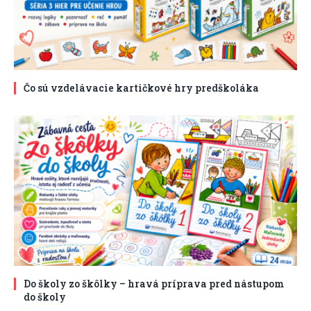
Čo sú vzdelávacie kartičkové hry predškoláka
Do školy zo škôlky – hravá príprava pred nástupom
do školy