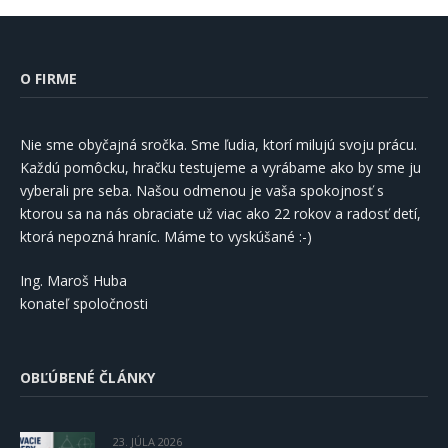
O FIRME
Nie sme obyčajná sročka. Sme ľudia, ktorí milujú svoju prácu.
Každú pomôcku, hračku testujeme a vyrábame ako by sme ju
vyberali pre seba. Našou odmenou je vaša spokojnosť s
ktorou sa na nás obraciate už viac ako 22 rokov a radosť detí,
ktorá nepozná hraníc. Máme to vyskúšané :-)
Ing. Maroš Huba
konateľ spoločnosti
OBĽÚBENÉ ČLÁNKY
23. JÚLA 2026