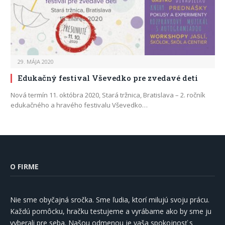
29. MÁJA 2020
Edukačný festival Vševedko pre zvedavé deti
Nová termín 11. októbra 2020, Stará tržnica, Bratislava – 2. ročník
edukačného a hravého festivalu Vševedko…
O FIRME
Nie sme obyčajná sročka. Sme ľudia, ktorí milujú svoju prácu.
Každú pomôcku, hračku testujeme a vyrábame ako by sme ju
vyberali pre seba. Našou odmenou je vaša spokojnosť s