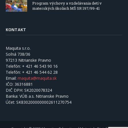
Program výchovy a vzdelávania detí v
materských školách MŠ SR 197/99-41
KONTAKT
Maquita s.r.o.
Soľná 738/36
97213 Nitrianske Pravno
Telefón:
+ 421 46 543 90 16
Telefón:
+ 421 46 544 62 28
Email:
maquita@maquita.sk
IČO:
36316881
DIČ DPH:
SK2020078324
Banka:
VÚB a.s. Nitrianske Pravno
Účet:
SK8302000000002611270754