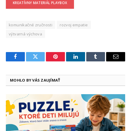
KREATÍVNY MATERIÁL PLAYBOX
komunikačné zručnosti
rozvoj empatie
výtvarná výchova
Facebook
Twitter
Pinterest
LinkedIn
Tumblr
Email
MOHLO BY VÁS ZAUJÍMAŤ