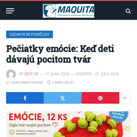
DIDAKTICKÉ POMÔCKY
Pečiatky emócie: Keď deti
dávajú pocitom tvár
BY
EDITOR
17. JÚNA 2026
UPDATED:
27. JÚLA 2026
NEKOMENTOVANÉ
2 MINS READ