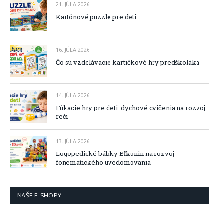
21. JÚLA 2026
Kartónové puzzle pre deti
16. JÚLA 2026
Čo sú vzdelávacie kartičkové hry predškoláka
14. JÚLA 2026
Fúkacie hry pre deti: dychové cvičenia na rozvoj
reči
13. JÚLA 2026
Logopedické bábky Eľkonin na rozvoj
fonematického uvedomovania
NAŠE E-SHOPY