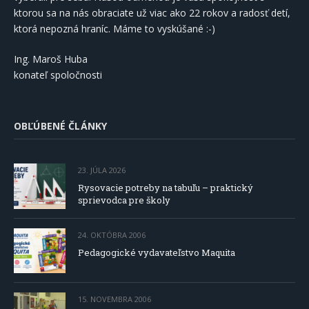
ktorou sa na nás obraciate už viac ako 22 rokov a radosť detí,
ktorá nepozná hraníc. Máme to vyskúšané :-)
Ing. Maroš Huba
konateľ spoločnosti
OBĽÚBENÉ ČLÁNKY
23. JÚLA 2026
Rysovacie potreby na tabuľu – praktický
sprievodca pre školy
24. OKTÓBRA 2006
Pedagogické vydavateľstvo Maquita
15. NOVEMBRA 2006