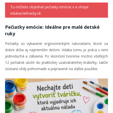
Tu môžete objednať pečiatky emócie v e-shope
edukacnehracky.sk
Pečiatky emócie: Ideálne pre malé detské
ruky
Pečiatky sú vybavené ergonomickými rukoväťami, ktoré sa
dobre držia aj najmenším deťom. Vďaka tomu je práca s nimi
jednoduchá a zábavná. Po skončení tvorenia možno všetkých
12 pečiatok uložiť do praktickej uzatvárateľnej krabičky, takže
zostanú vždy pohromade a pripravené na ďalšie použitie.