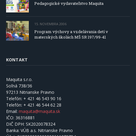
Pedagogické vydavateľstvo Maquita
15. NOVEMBRA 2006
Program výchovy a vzdelávania detí v
materských školách MŠ SR 197/99-41
KONTAKT
Maquita s.r.o.
Soľná 738/36
97213 Nitrianske Pravno
Telefón:
+ 421 46 543 90 16
Telefón:
+ 421 46 544 62 28
Email:
maquita@maquita.sk
IČO:
36316881
DIČ DPH:
SK2020078324
Banka:
VÚB a.s. Nitrianske Pravno