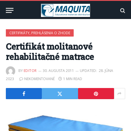
CERTIFIKÁTY, PREHLÁSENIA O ZHODE
Certifikát molitanové
rehabilitačné matrace
BY
EDITOR
30. AUGUSTA 2011
UPDATED:
28. JÚNA
2023
NEKOMENTOVANÉ
1 MIN READ