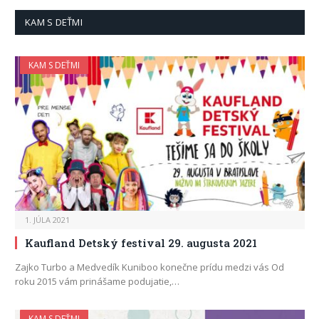
KAM S DEŤMI
KAM S DEŤMI
1. JÚLA 2021
Kaufland Detský festival 29. augusta 2021
Zajko Turbo a Medvedík Kuniboo konečne prídu medzi vás Od
roku 2015 vám prinášame podujatie,…
KAM S DEŤMI