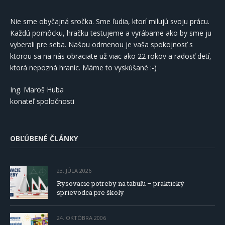
Nie sme obyčajná sročka. Sme ľudia, ktorí milujú svoju prácu.
Každú pomôcku, hračku testujeme a vyrábame ako by sme ju
vyberali pre seba. Našou odmenou je vaša spokojnosť s
ktorou sa na nás obraciate už viac ako 22 rokov a radosť detí,
ktorá nepozná hraníc. Máme to vyskúšané :-)
Ing. Maroš Huba
konateľ spoločnosti
OBĽÚBENÉ ČLÁNKY
23. JÚLA 2026
Rysovacie potreby na tabuľu – praktický
sprievodca pre školy
24. OKTÓBRA 2006