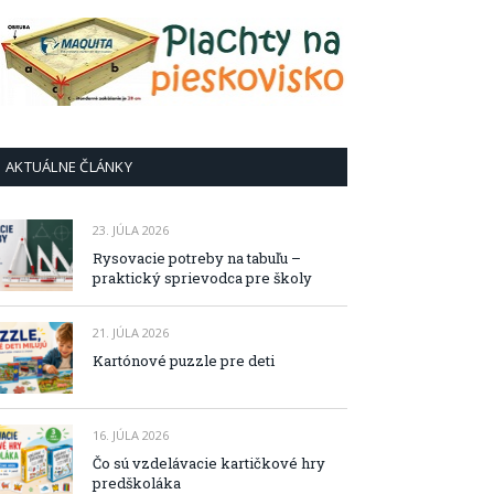
AKTUÁLNE ČLÁNKY
23. JÚLA 2026
Rysovacie potreby na tabuľu –
praktický sprievodca pre školy
21. JÚLA 2026
Kartónové puzzle pre deti
16. JÚLA 2026
Čo sú vzdelávacie kartičkové hry
predškoláka