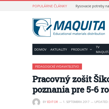
POPULÁRNE ČLÁNKY
Rysovacie potreby na 
TV
DOMOV
AKTUALITY
PRODUKTY
MAQUIT
PEDAGOGICKÉ VYDAVATEĽSTVO
Pracovný zošit Šik
poznania pre 5-6 ro
BY
EDITOR
1. SEPTEMBRA 2017
UPDATED: