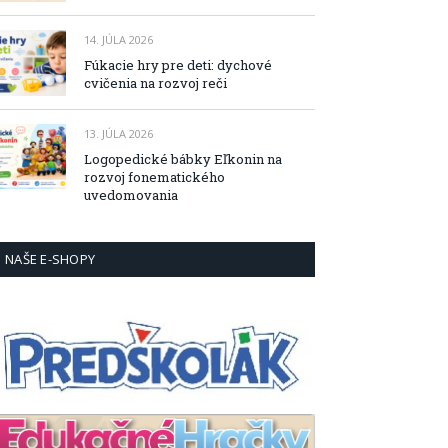
14. JÚLA 2026
Fúkacie hry pre deti: dychové
cvičenia na rozvoj reči
13. JÚLA 2026
Logopedické bábky Eľkonin na
rozvoj fonematického
uvedomovania
NAŠE E-SHOPY