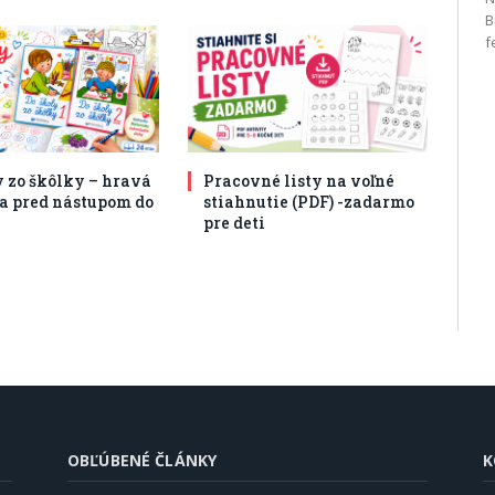
B
f
y zo škôlky – hravá
Pracovné listy na voľné
a pred nástupom do
stiahnutie (PDF) -zadarmo
pre deti
OBĽÚBENÉ ČLÁNKY
K