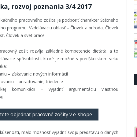
ka, rozvoj poznania 3/4 2017
kačného pracovného zošita je podporiť charakter Štátneho
eho programu: Vzdelávaciu oblasť – Človek a príroda, Človek
ť, Človek a svet práce.
racovný zošit rozvíja základné kompetencie dieťaťa, a to
elávacie spôsobilosti, ktoré je možné v predškolskom veku
aka:
niu – získavanie nových informácií
ovaniu – priraďovanie, triedenie
ckej komunikácii – vyjadriť argumentáciu vlastnou
ou
ete objednať pracovné zošity v e-shope
skúsenosti, malo možnosť vyjadriť svoju predstavu o daných