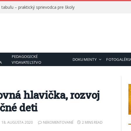
tabuľu – praktický sprievodca pre školy
PEDAGOGICKÉ
DOKUMENTY
FOTOGALÉRI
A
VYDAVATEĽSTVO
ovná hlavička, rozvoj
čné deti
18. AUGUSTA 2020
NEKOMENTOVANÉ
2 MINS READ