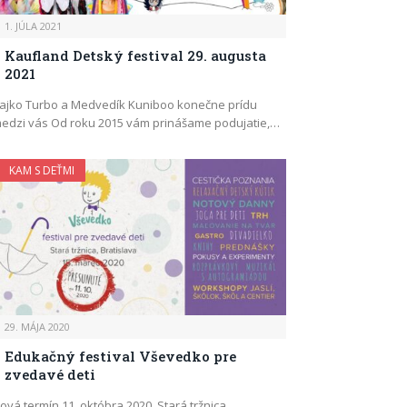
1. JÚLA 2021
Kaufland Detský festival 29. augusta
2021
ajko Turbo a Medvedík Kuniboo konečne prídu
edzi vás Od roku 2015 vám prinášame podujatie,…
KAM S DEŤMI
29. MÁJA 2020
Edukačný festival Vševedko pre
zvedavé deti
ová termín 11. októbra 2020, Stará tržnica,