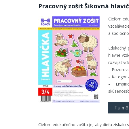
Pracovný zošit Šikovná hlavič
Cieľom edu
vzdelávaci
a spoločnos
Edukačný p
hlavne vzd
rozvíjať vď
– Pozorova
– Kategoriz
– Empiri
skúsenosť
Tu môz
Cieľom edukačného zošita je, aby dieťa získalo 