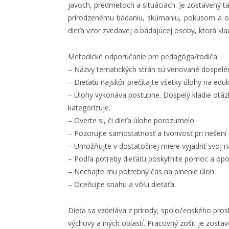
javoch, predmetoch a situáciach. Je zostavený ta
prirodzenému bádaniu, skúmaniu, pokusom a o
dieťa vzor zvedavej a bádajúcej osoby, ktorá kl
Metodické odporúčanie pre pedagóga/rodiča:
– Názvy tematických strán sú venované dospelém
– Dieťaťu najskôr prečítajte všetky úlohy na eduk
– Úlohy vykonáva postupne. Dospelý kladie otáz
kategorizuje.
– Overte si, či dieťa úlohe porozumelo.
– Pozorujte samostatnosť a tvorivosť pri riešení 
– Umožňujte v dostatočnej miere vyjadriť svoj n
– Podľa potreby dieťaťu poskytnite pomoc a op
– Nechajte mu potrebný čas na plnenie úloh.
– Oceňujte snahu a vôľu dieťaťa.
Dieťa sa vzdeláva z prírody, spoločenského pros
výchovy a iných oblastí. Pracovný zošit je zosta