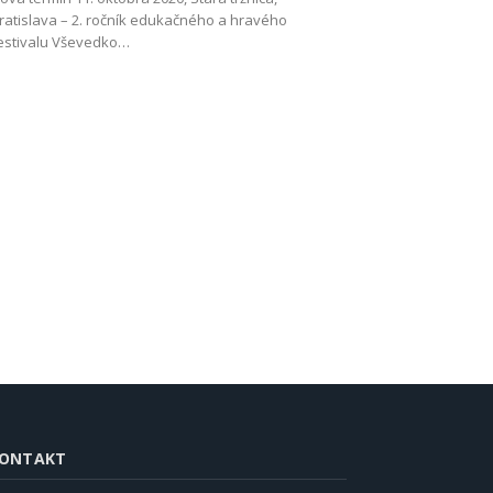
ratislava – 2. ročník edukačného a hravého
estivalu Vševedko…
ONTAKT