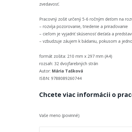
zvedavosť.
Pracovný zošit určený 5-6 ročným deťom na rozv
– rozvíja pozorovanie, triedenie a priraďovanie
– cieľom je vyjadriť skúsenosť dieťaťa a predst
– vzbudzuje záujem k bádaniu, pokusom a jed
formát zošita: 210 mm x 297 mm (A4)
rozsah: 32 dvojfarebných strán
Autor:
Mária Tašková
ISBN: 9788089260744
Chcete viac informácii o pra
Vaše meno (povinné)