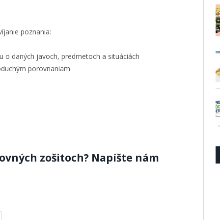
íjanie poznania:
avu o daných javoch, predmetoch a situáciách
noduchým porovnaniam
covných zošitoch? Napíšte nám