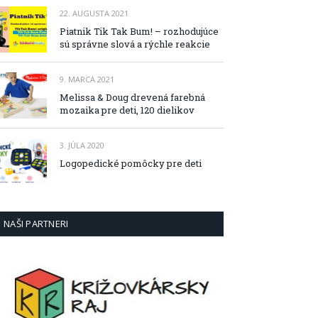
22. AUGUSTA 2021
Piatnik Tik Tak Bum! – rozhodujúce
sú správne slová a rýchle reakcie
9. MARCA 2021
Melissa & Doug drevená farebná
mozaika pre deti, 120 dielikov
3. JÚLA 2020
Logopedické pomôcky pre deti
NAŠI PARTNERI