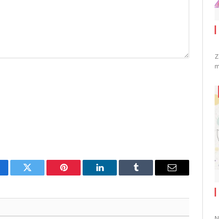
Z
m
cebook
Twitter
Pinterest
LinkedIn
Tumblr
Email
N