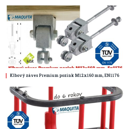
Klbový záves Premium pozink M12x160 mm, EN1176