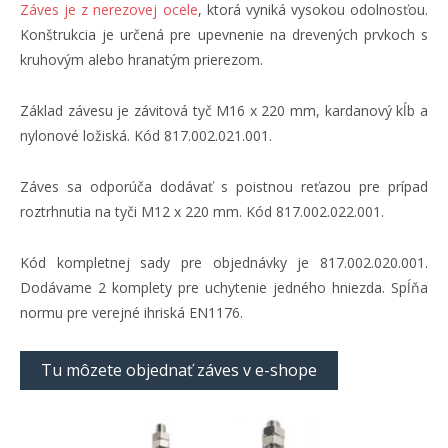
Záves je z nerezovej ocele
, ktorá vyniká vysokou odolnosťou.
Konštrukcia je určená pre upevnenie na drevených prvkoch s
kruhovým alebo hranatým prierezom.
Základ závesu je závitová tyč M16 x 220 mm, kardanový kĺb a
nylonové ložiská. Kód 817.002.021.001.
Záves sa odporúča dodávať s poistnou reťazou pre prípad
roztrhnutia na tyči M12 x 220 mm. Kód 817.002.022.001.
Kód kompletnej sady pre objednávky je 817.002.020.001.
Dodávame 2 komplety pre uchytenie jedného hniezda. Spĺňa
normu pre verejné ihriská EN1176.
Tu môzete objednať záves v e-shope