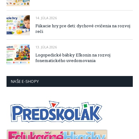
14. JÚLA 2026
Fúkacie hry pre deti: dychové cvičenia na rozvoj
reči
13. JÚLA 2026
Logopedické bábky Eľkonin na rozvoj
fonematického uvedomovania
NAŠE E-SHOPY