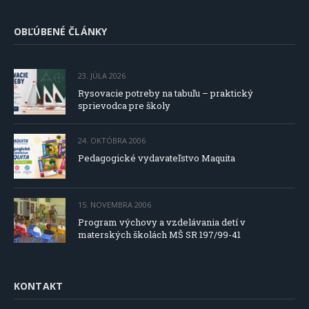
OBĽÚBENÉ ČLÁNKY
23. JÚLA 2026
Rysovacie potreby na tabuľu – praktický
sprievodca pre školy
24. OKTÓBRA 2006
Pedagogické vydavateľstvo Maquita
15. NOVEMBRA 2006
Program výchovy a vzdelávania detí v
materských školách MŠ SR 197/99-41
KONTAKT