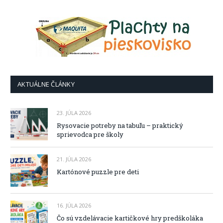
AKTUÁLNE ČLÁNKY
23. JÚLA 2026
Rysovacie potreby na tabuľu – praktický
sprievodca pre školy
21. JÚLA 2026
Kartónové puzzle pre deti
16. JÚLA 2026
Čo sú vzdelávacie kartičkové hry predškoláka