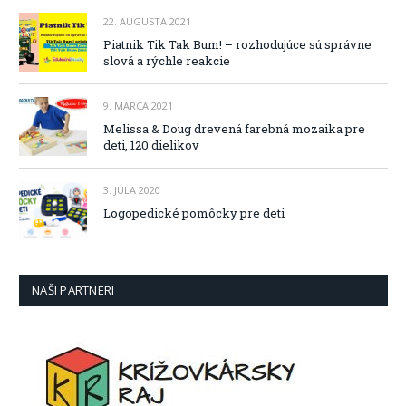
22. AUGUSTA 2021
Piatnik Tik Tak Bum! – rozhodujúce sú správne
slová a rýchle reakcie
9. MARCA 2021
Melissa & Doug drevená farebná mozaika pre
deti, 120 dielikov
3. JÚLA 2020
Logopedické pomôcky pre deti
NAŠI PARTNERI