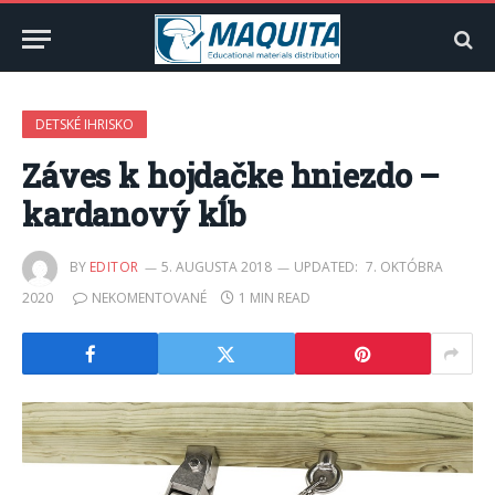
DETSKÉ IHRISKO
Záves k hojdačke hniezdo –
kardanový kĺb
BY
EDITOR
5. AUGUSTA 2018
UPDATED:
7. OKTÓBRA
2020
NEKOMENTOVANÉ
1 MIN READ