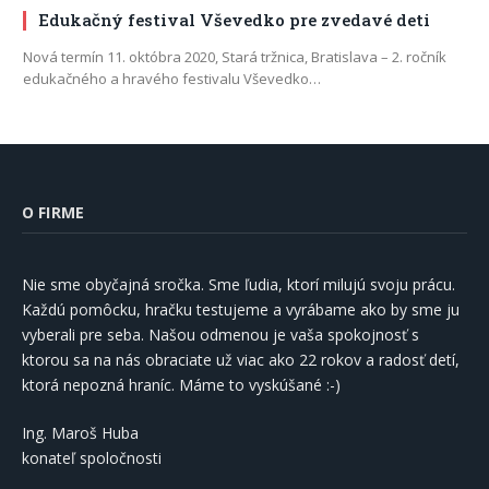
Edukačný festival Vševedko pre zvedavé deti
Nová termín 11. októbra 2020, Stará tržnica, Bratislava – 2. ročník
edukačného a hravého festivalu Vševedko…
O FIRME
Nie sme obyčajná sročka. Sme ľudia, ktorí milujú svoju prácu.
Každú pomôcku, hračku testujeme a vyrábame ako by sme ju
vyberali pre seba. Našou odmenou je vaša spokojnosť s
ktorou sa na nás obraciate už viac ako 22 rokov a radosť detí,
ktorá nepozná hraníc. Máme to vyskúšané :-)
Ing. Maroš Huba
konateľ spoločnosti