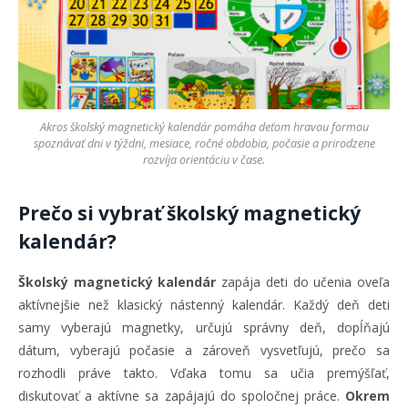
Akros školský magnetický kalendár pomáha deťom hravou formou
spoznávať dni v týždni, mesiace, ročné obdobia, počasie a prirodzene
rozvíja orientáciu v čase.
Prečo si vybrať školský magnetický
kalendár?
Školský magnetický kalendár
zapája deti do učenia oveľa
aktívnejšie než klasický nástenný kalendár. Každý deň deti
samy vyberajú magnetky, určujú správny deň, dopĺňajú
dátum, vyberajú počasie a zároveň vysvetľujú, prečo sa
rozhodli práve takto. Vďaka tomu sa učia premýšľať,
diskutovať a aktívne sa zapájajú do spoločnej práce.
Okrem