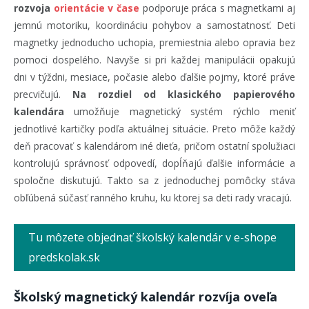
rozvoja
orientácie v čase
podporuje práca s magnetkami aj
jemnú motoriku, koordináciu pohybov a samostatnosť. Deti
magnetky jednoducho uchopia, premiestnia alebo opravia bez
pomoci dospelého. Navyše si pri každej manipulácii opakujú
dni v týždni, mesiace, počasie alebo ďalšie pojmy, ktoré práve
precvičujú.
Na rozdiel od klasického papierového
kalendára
umožňuje magnetický systém rýchlo meniť
jednotlivé kartičky podľa aktuálnej situácie. Preto môže každý
deň pracovať s kalendárom iné dieťa, pričom ostatní spolužiaci
kontrolujú správnosť odpovedí, dopĺňajú ďalšie informácie a
spoločne diskutujú. Takto sa z jednoduchej pomôcky stáva
obľúbená súčasť ranného kruhu, ku ktorej sa deti rady vracajú.
Tu môzete objednať školský kalendár v e-shope
predskolak.sk
Školský magnetický kalendár rozvíja oveľa