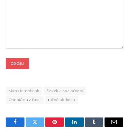
Akros Interdidak
človek a spoločnosť
Orientácia v čase
ročné obdobia
Facebook
Twitter
Pinterest
LinkedIn
Tumblr
Email