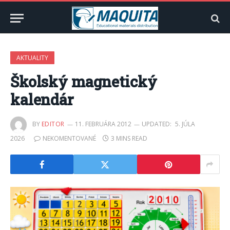
AKTUALITY
Školský magnetický
kalendár
BY
EDITOR
11. FEBRUÁRA 2012
UPDATED:
5. JÚLA
2026
NEKOMENTOVANÉ
3 MINS READ