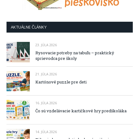
AKTUÁLNE ČLÁNKY
23. JÚLA 2026
Rysovacie potreby na tabuľu – praktický
sprievodca pre školy
21. JÚLA 2026
Kartónové puzzle pre deti
16. JÚLA 2026
Čo sú vzdelávacie kartičkové hry predškoláka
14. JÚLA 2026