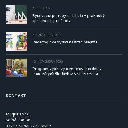
23. JÚLA 2026
Rysovacie potreby na tabuľu – praktický
sprievodca pre školy
24. OKTÓBRA 2006
Pedagogické vydavateľstvo Maquita
15. NOVEMBRA 2006
Program výchovy a vzdelávania detí v
materských školách MŠ SR 197/99-41
KONTAKT
Maquita s.r.o.
Soľná 738/36
97213 Nitrianske Pravno