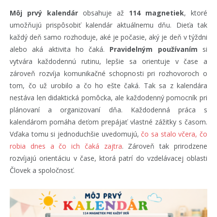
Môj prvý kalendár
obsahuje až
114 magnetiek
, ktoré
umožňujú prispôsobiť kalendár aktuálnemu dňu. Dieťa tak
každý deň samo rozhoduje, aké je počasie, aký je deň v týždni
alebo aká aktivita ho čaká.
Pravidelným používaním
si
vytvára každodennú rutinu, lepšie sa orientuje v čase a
zároveň rozvíja komunikačné schopnosti pri rozhovoroch o
tom, čo už urobilo a čo ho ešte čaká. Tak sa z kalendára
nestáva len didaktická pomôcka, ale každodenný pomocník pri
plánovaní a organizovaní dňa. Každodenná práca s
kalendárom pomáha deťom prepájať vlastné zážitky s časom.
Vďaka tomu si jednoduchšie uvedomujú,
čo sa stalo včera, čo
robia dnes a čo ich čaká zajtra
. Zároveň tak prirodzene
rozvíjajú orientáciu v čase, ktorá patrí do vzdelávacej oblasti
Človek a spoločnosť.