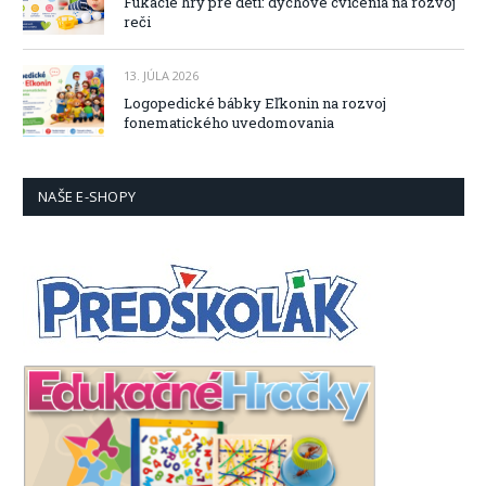
Fúkacie hry pre deti: dychové cvičenia na rozvoj
reči
13. JÚLA 2026
Logopedické bábky Eľkonin na rozvoj
fonematického uvedomovania
NAŠE E-SHOPY