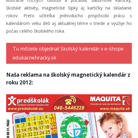
ilustrácie ročných období a počasia, dátumové kartičky,
školské aktivity, magnetické šípky aj kartičky na skladanie
rokov. Preto učiteľka jednoducho prispôsobí prácu s
kalendárom veku detí aj aktuálnej téme v triede a využije ho
počas celého školského roka.
Tu môzete objednať školský kalendár v e-shope
edukacnehracky.sk
Naša reklama na školský magnetický kalendár z
roku 2012: