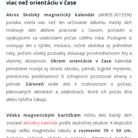
viac než orientáciu v čase
Akros školský magnetický kalendár
(
AKROS.30155SK)
ponúka oveľa viac než len určovanie dátumu. Každý deň
motivuje deti aktívne pracovať s časom, počasím a
opakujúcimi sa udalosťami počas celého roka. Postupne si
osvojujú dni v týždni, mesiace, ročné obdobia aj jednotlivé
roky, pričom všetky poznatky získavajú prostredníctvom hry a
vlastnej skúsenosti.
Okrem orientácie v čase
kalendár
prirodzene rozvíja aj slovnú zásobu, pamäť, logické myslenie,
priestorovú predstavivosť či schopnosť pozorovať zmeny v
prírode.
Zároveň
vedie deti k rozhovorom o počasí,
plánovaných aktivitách a udalostiach, ktoré ich počas dňa
alebo týždňa čakajú.
Vďaka magnetickým kartičkám
môžu deti každý deň
zostaviť
aktuálny kalendár
podľa skutočnej situácie. K dispozícii
majú veľkú magnetickú tabuľu
s rozmermi 70 × 50 cm
,