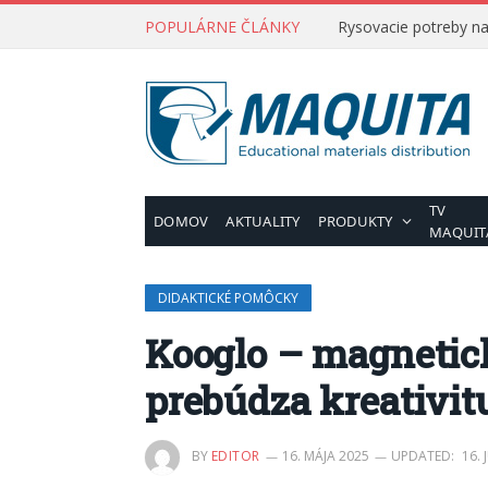
POPULÁRNE ČLÁNKY
Rysovacie potreby na 
TV
DOMOV
AKTUALITY
PRODUKTY
MAQUIT
DIDAKTICKÉ POMÔCKY
Kooglo – magnetick
prebúdza kreativitu
BY
EDITOR
16. MÁJA 2025
UPDATED:
16.