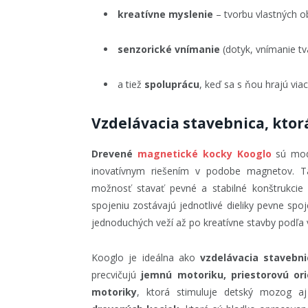
kreatívne myslenie
– tvorbu vlastných o
senzorické vnímanie
(dotyk, vnímanie tv
a tiež
spoluprácu
, keď sa s ňou hrajú viac
Vzdelávacia stavebnica, ktorá
Drevené
magnetické kocky Kooglo
sú mode
inovatívnym riešením v podobe magnetov. 
možnosť stavať pevné a stabilné konštrukcie
spojeniu zostávajú jednotlivé dieliky pevne s
jednoduchých veží až po kreatívne stavby podľa v
Kooglo je ideálna ako
vzdelávacia stavebni
precvičujú
jemnú motoriku, priestorovú ori
motoriky
, ktorá stimuluje detský mozog a