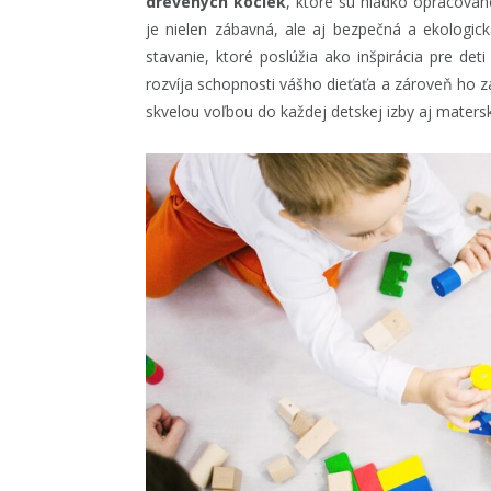
drevených kociek
, ktoré sú hladko opracovan
je nielen zábavná, ale aj bezpečná a ekologick
stavanie, ktoré poslúžia ako inšpirácia pre det
rozvíja schopnosti vášho dieťaťa a zároveň ho z
skvelou voľbou do každej detskej izby aj matersk