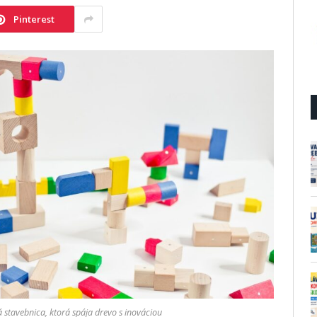
Pinterest
stavebnica, ktorá spája drevo s inováciou