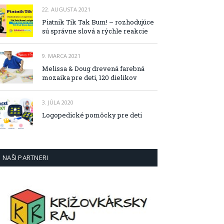
22. AUGUSTA 2021
Piatnik Tik Tak Bum! – rozhodujúce
sú správne slová a rýchle reakcie
9. MARCA 2021
Melissa & Doug drevená farebná
mozaika pre deti, 120 dielikov
3. JÚLA 2020
Logopedické pomôcky pre deti
NAŠI PARTNERI