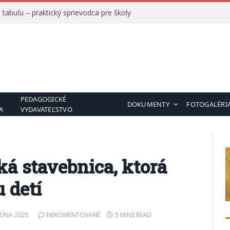
tabuľu – praktický sprievodca pre školy
PEDAGOGICKÉ
DOKUMENTY
FOTOGALÉRI
A
VYDAVATEĽSTVO
á stavebnica, ktorá
 detí
 JÚNA 2025
NEKOMENTOVANÉ
5 MINS READ