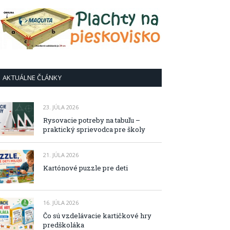
AKTUÁLNE ČLÁNKY
23. JÚLA 2026
Rysovacie potreby na tabuľu –
praktický sprievodca pre školy
21. JÚLA 2026
Kartónové puzzle pre deti
16. JÚLA 2026
Čo sú vzdelávacie kartičkové hry
predškoláka