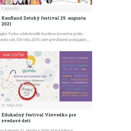
1. JÚLA 2021
Kaufland Detský festival 29. augusta
2021
ajko Turbo a Medvedík Kuniboo konečne prídu
edzi vás Od roku 2015 vám prinášame podujatie,…
KAM S DEŤMI
29. MÁJA 2020
Edukačný festival Vševedko pre
zvedavé deti
ová termín 11. októbra 2020, Stará tržnica,