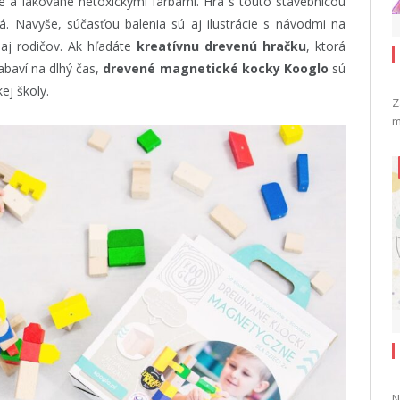
é a lakované netoxickými farbami. Hra s touto stavebnicou
á. Navyše, súčasťou balenia sú aj ilustrácie s návodmi na
i aj rodičov. Ak hľadáte
kreatívnu drevenú hračku
, ktorá
abaví na dlhý čas,
drevené magnetické kocky Kooglo
sú
ej školy.
Z
m
N