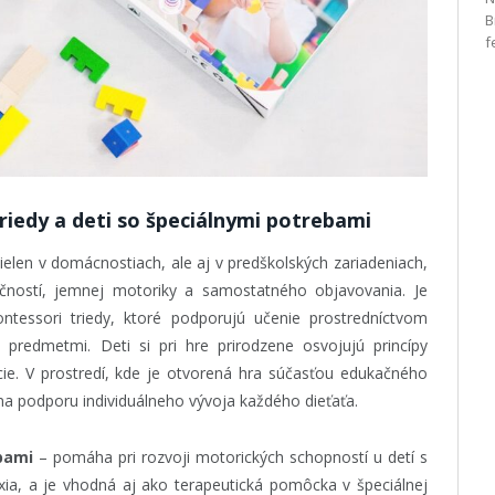
B
f
riedy a deti so špeciálnymi potrebami
elen v domácnostiach, ale aj v predškolských zariadeniach,
učností, jemnej motoriky a samostatného objavovania. Je
essori triedy, ktoré podporujú učenie prostredníctvom
 predmetmi. Deti si pri hre prirodzene osvojujú princípy
cie. V prostredí, kde je otvorená hra súčasťou edukačného
na podporu individuálneho vývoja každého dieťaťa.
bami
– pomáha pri rozvoji motorických schopností u detí s
xia, a je vhodná aj ako terapeutická pomôcka v špeciálnej