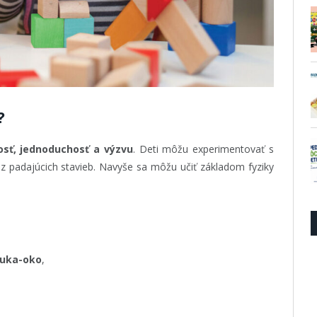
?
osť, jednoduchosť a výzvu
. Deti môžu experimentovať s
 z padajúcich stavieb. Navyše sa môžu učiť základom fyziky
ruka-oko
,