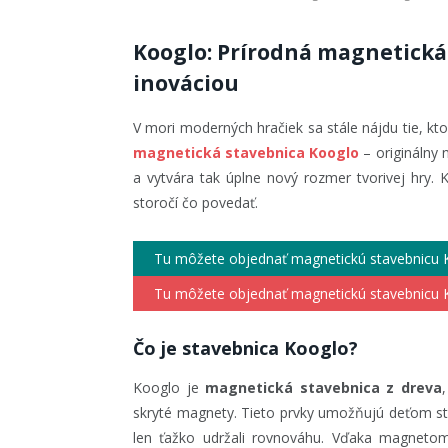
Kooglo: Prírodná magnetická 
inováciou
V mori moderných hračiek sa stále nájdu tie, kto
magnetická stavebnica Kooglo
– originálny 
a vytvára tak úplne nový rozmer tvorivej hry.
storočí čo povedať.
Tu môžete objednať magnetickú stavebnicu K
Tu môžete objednať magnetickú stavebnicu 
Čo je stavebnica Kooglo?
Kooglo je
magnetická stavebnica z dreva
skryté magnety. Tieto prvky umožňujú deťom sta
len ťažko udržali rovnováhu. Vďaka magnetom