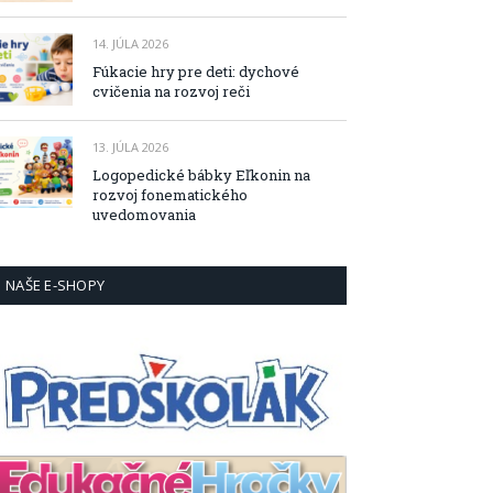
14. JÚLA 2026
Fúkacie hry pre deti: dychové
cvičenia na rozvoj reči
13. JÚLA 2026
Logopedické bábky Eľkonin na
rozvoj fonematického
uvedomovania
NAŠE E-SHOPY