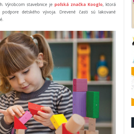
och. Výrobcom stavebnice je
poľská značka Kooglo
, ktorá
a podpore detského vývoja. Drevené časti sú lakované
é.