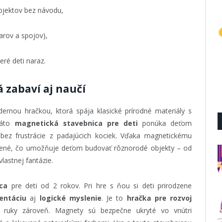
bjektov bez návodu,
arov a spojov),
eré deti naraz.
 zabaví aj naučí
rnou hračkou, ktorá spája klasické prírodné materiály s
Táto
magnetická stavebnica pre deti
ponúka deťom
 bez frustrácie z padajúcich kociek. Vďaka magnetickému
pojené, čo umožňuje deťom budovať rôznorodé objekty – od
lastnej fantázie.
ca
pre deti od 2 rokov. Pri hre s ňou si deti prirodzene
entáciu
aj
logické myslenie
. Je to
hračka pre rozvoj
j ruky zároveň. Magnety sú bezpečne ukryté vo vnútri