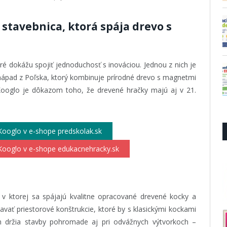
stavebnica, ktorá spája drevo s
ré dokážu spojiť jednoduchosť s inováciou. Jednou z nich je
nápad z Poľska, ktorý kombinuje prírodné drevo s magnetmi
 Kooglo je dôkazom toho, že drevené hračky majú aj v 21.
ooglo v e-shope predskolak.sk
Kooglo v e-shope edukacnehracky.sk
, v ktorej sa spájajú kvalitne opracované drevené kocky a
vať priestorové konštrukcie, ktoré by s klasickými kockami
 držia stavby pohromade aj pri odvážnych výtvorkoch –