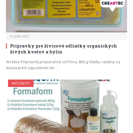
6. JÚNA 2021
Prípravky pre živicové odliatky organických
živých kvetov a bylín
Art Idee Prípravná preparačná soľ Flora, 800 g Všetky rastliny sa
musia pred zapustením do…
AKTUALITY