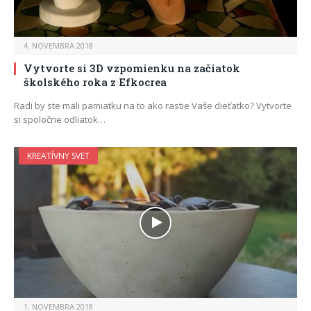
4. NOVEMBRA 2018
Vytvorte si 3D vzpomienku na začiatok
školského roka z Efkocrea
Radi by ste mali pamiatku na to ako rastie Vaše dieťatko? Vytvorte
si spoločne odliatok…
KREATÍVNY SVET
1. NOVEMBRA 2018