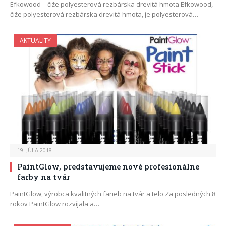
Efkowood – čiže polyesterová rezbárska drevitá hmota Efkowood,
čiže polyesterová rezbárska drevitá hmota, je polyesterová…
AKTUALITY
19. JÚLA 2018
PaintGlow, predstavujeme nové profesionálne
farby na tvár
PaintGlow, výrobca kvalitných farieb na tvár a telo Za posledných 8
rokov PaintGlow rozvíjala a…