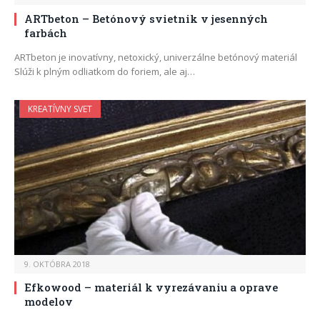
ARTbeton – Betónový svietnik v jesenných
farbách
ARTbeton je inovatívny, netoxický, univerzálne betónový materiál
Slúži k plným odliatkom do foriem, ale aj…
KREATÍVNY SVET
9. OKTÓBRA 2018
Efkowood – materiál k vyrezávaniu a oprave
modelov