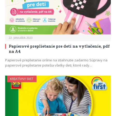
22. JANUÁRA 2023
Papierové preplietanie pre deti na vytlačenie, pdf
na A4
Papierové preplietanie online na stiahnutie zadarmo Súpravy na
papierové preplietanie potešia všetky deti, ktoré rady…
KREATÍVNY SVET