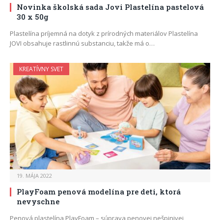
Novinka školská sada Jovi Plastelína pastelová
30 x 50g
Plastelína príjemná na dotyk z prírodných materiálov Plastelína
JOVI obsahuje rastlinnú substanciu, takže má o…
KREATÍVNY SVET
19. MÁJA 2022
PlayFoam penová modelína pre deti, ktorá
nevyschne
Penová plastelína PlayFoam – súprava penovej nešpinivej