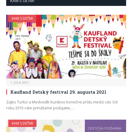
KAM S DEŤMI
KAM S DEŤMI
1. JÚLA 2021
Kaufland Detský festival 29. augusta 2021
Zajko Turbo a Medvedík Kuniboo konečne prídu medzi vás Od
roku 2015 vám prinášame podujatie,…
KAM S DEŤMI