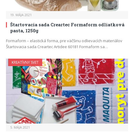
19. MÁJA 2021
Štartovacia sada Creartec Formaform odliatková
pasta, 1250g
Formaform – elastická forma, pre väčšinu odlievacích materiálov
Štartovacia sada Creartec Artidee 60181 Formaform sa…
KREATÍVNY SVET
5. MÁJA 2021