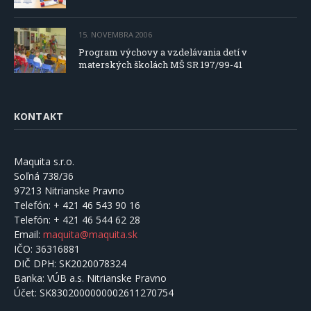
15. NOVEMBRA 2006
Program výchovy a vzdelávania detí v
materských školách MŠ SR 197/99-41
KONTAKT
Maquita s.r.o.
Soľná 738/36
97213 Nitrianske Pravno
Telefón:
+ 421 46 543 90 16
Telefón:
+ 421 46 544 62 28
Email:
maquita@maquita.sk
IČO:
36316881
DIČ DPH:
SK2020078324
Banka:
VÚB a.s. Nitrianske Pravno
Účet:
SK8302000000002611270754