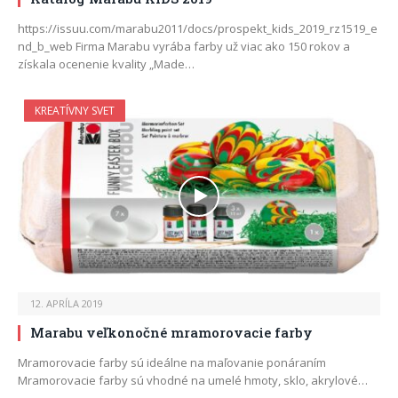
https://issuu.com/marabu2011/docs/prospekt_kids_2019_rz1519_e
nd_b_web Firma Marabu vyrába farby už viac ako 150 rokov a
získala ocenenie kvality „Made…
KREATÍVNY SVET
12. APRÍLA 2019
Marabu veľkonočné mramorovacie farby
Mramorovacie farby sú ideálne na maľovanie ponáraním
Mramorovacie farby sú vhodné na umelé hmoty, sklo, akrylové…