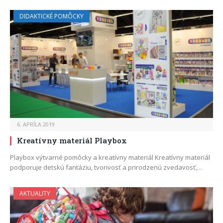
DIDAKTICKÉ POMÔCKY
6. APRÍLA 2019
Kreatívny materiál Playbox
Playbox výtvarné pomôcky a kreatívny materiál Kreatívny materiál
podporuje detskú fantáziu, tvorivosť a prirodzenú zvedavosť,…
AKTUALITY