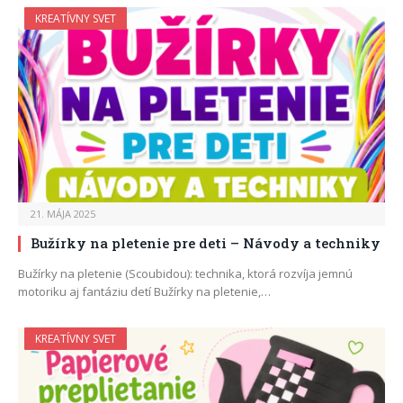
KREATÍVNY SVET
21. MÁJA 2025
Bužírky na pletenie pre deti – Návody a techniky
Bužírky na pletenie (Scoubidou): technika, ktorá rozvíja jemnú
motoriku aj fantáziu detí Bužírky na pletenie,…
KREATÍVNY SVET