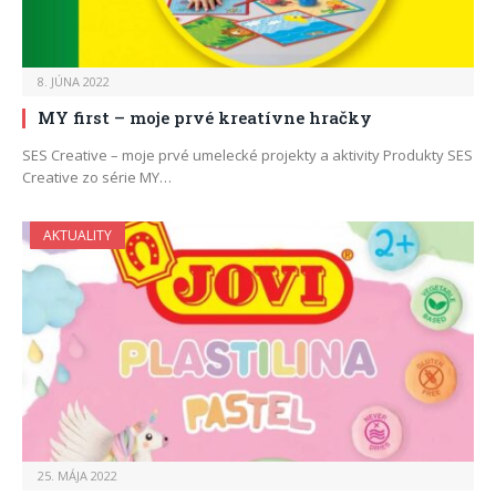
8. JÚNA 2022
MY first – moje prvé kreatívne hračky
SES Creative – moje prvé umelecké projekty a aktivity Produkty SES
Creative zo série MY…
AKTUALITY
25. MÁJA 2022