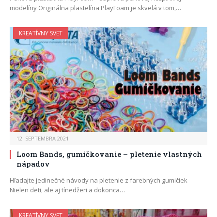
modelíny Originálna plastelína PlayFoam je skvelá v tom,…
KREATÍVNY SVET
12. SEPTEMBRA 2021
Loom Bands, gumičkovanie – pletenie vlastných
nápadov
Hľadajte jedinečné návody na pletenie z farebných gumičiek
Nielen deti, ale aj tínedžeri a dokonca…
KREATÍVNY SVET