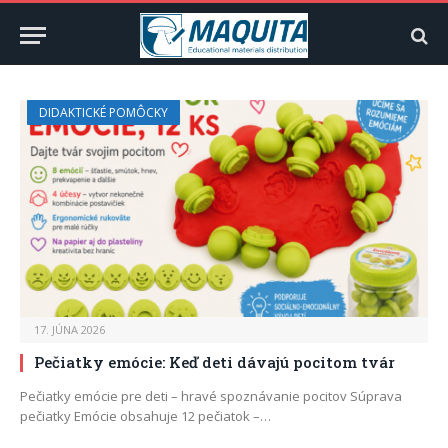
DIDAKTICKÉ POMÔCKY
17. JÚNA 2026
Pečiatky emócie: Keď deti dávajú pocitom tvár
Pečiatky emócie pre deti – hravé spoznávanie pocitov Súprava
pečiatky Emócie obsahuje 12 pečiatok –…