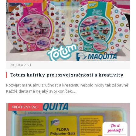
20. JÚLA 2021
Totum kufríky pre rozvoj zručnosti a kreativity
Rozvíjať manuálnu zručnosť a kreativitu nebolo nikdy tak zábavné
Každé dieťa má nejaký svoj koníček.…
KREATÍVNY SVET