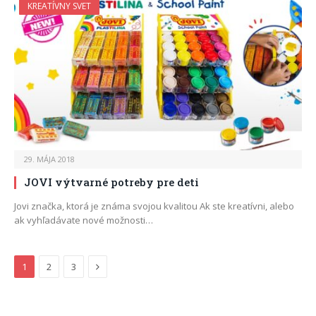
KREATÍVNY SVET
29. MÁJA 2018
JOVI výtvarné potreby pre deti
Jovi značka, ktorá je známa svojou kvalitou Ak ste kreatívni, alebo
ak vyhľadávate nové možnosti…
Next
1
2
3