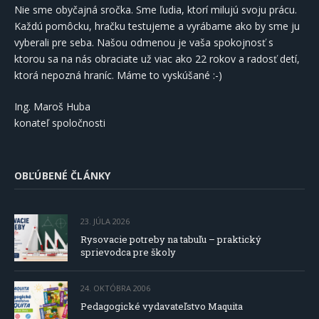
Nie sme obyčajná sročka. Sme ľudia, ktorí milujú svoju prácu.
Každú pomôcku, hračku testujeme a vyrábame ako by sme ju
vyberali pre seba. Našou odmenou je vaša spokojnosť s
ktorou sa na nás obraciate už viac ako 22 rokov a radosť detí,
ktorá nepozná hraníc. Máme to vyskúšané :-)
Ing. Maroš Huba
konateľ spoločnosti
OBĽÚBENÉ ČLÁNKY
23. JÚLA 2026
Rysovacie potreby na tabuľu – praktický
sprievodca pre školy
24. OKTÓBRA 2006
Pedagogické vydavateľstvo Maquita