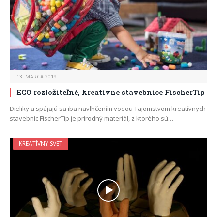
13. MARCA 2019
ECO rozložiteľné, kreatívne stavebnice FischerTip
Dieliky a spájajú sa iba navlhčením vodou Tajomstvom kreatívnych
stavebníc FischerTip je prírodný materiál, z ktorého sú…
KREATÍVNY SVET