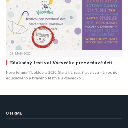
29. MÁJA 2020
Edukačný festival Vševedko pre zvedavé deti
Nová termín 11. októbra 2020, Stará tržnica, Bratislava – 2. ročník
edukačného a hravého festivalu Vševedko…
O FIRME