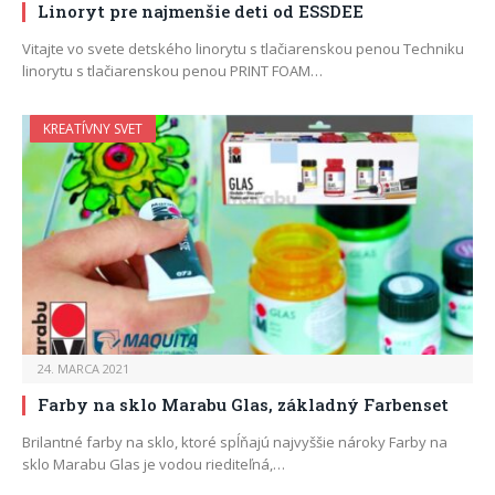
Linoryt pre najmenšie deti od ESSDEE
Vitajte vo svete detského linorytu s tlačiarenskou penou Techniku
linorytu s tlačiarenskou penou PRINT FOAM…
KREATÍVNY SVET
24. MARCA 2021
Farby na sklo Marabu Glas, základný Farbenset
Brilantné farby na sklo, ktoré spĺňajú najvyššie nároky Farby na
sklo Marabu Glas je vodou riediteľná,…