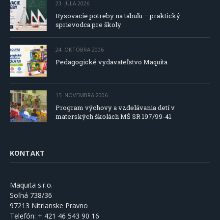
23. JÚLA 2026
Rysovacie potreby na tabuľu – praktický
sprievodca pre školy
24. OKTÓBRA 2006
Pedagogické vydavateľstvo Maquita
15. NOVEMBRA 2006
Program výchovy a vzdelávania detí v
materských školách MŠ SR 197/99-41
KONTAKT
Maquita s.r.o.
Soľná 738/36
97213 Nitrianske Pravno
Telefón:
+ 421 46 543 90 16