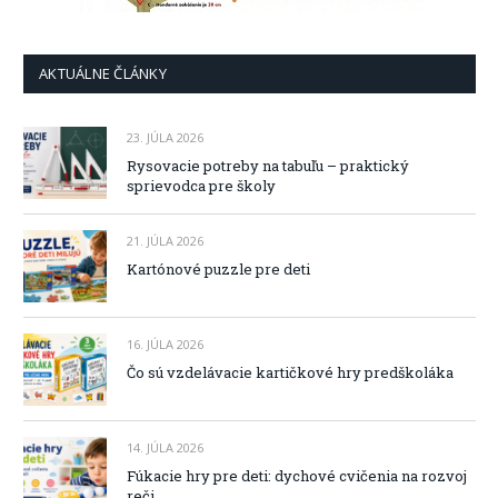
AKTUÁLNE ČLÁNKY
23. JÚLA 2026
Rysovacie potreby na tabuľu – praktický
sprievodca pre školy
21. JÚLA 2026
Kartónové puzzle pre deti
16. JÚLA 2026
Čo sú vzdelávacie kartičkové hry predškoláka
14. JÚLA 2026
Fúkacie hry pre deti: dychové cvičenia na rozvoj
reči