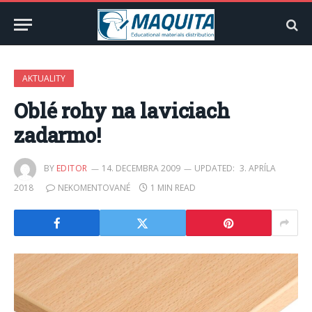
AKTUALITY
Oblé rohy na laviciach
zadarmo!
BY
EDITOR
14. DECEMBRA 2009
UPDATED:
3. APRÍLA
2018
NEKOMENTOVANÉ
1 MIN READ