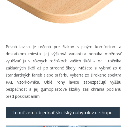
Pevná lavica je určená pre žiakov s plným komfortom a
dostatkom miesta. Jej výšková variabilita ponúka možnosť
využívať ju v rôznych ročníkoch vašich škôl – od 1.ročníka
základných škôl až po stredné školy. Môžete si vybrať zo 6
štandardných farieb alebo si farbu vyberte zo širokého spektra
RAL vzorkovníka. Oblé rohy lavice zabezpečujú vyššiu
bezpečnosť a jej gumoplastové klzáky zas chránia podlahu
pred poškriabaním.
Tu môzete objednať školský nábytok v e-shope