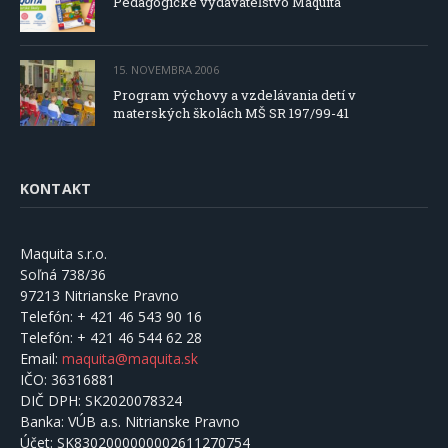
Pedagogické vydavateľstvo Maquita
15. NOVEMBRA 2006
Program výchovy a vzdelávania detí v
materských školách MŠ SR 197/99-41
KONTAKT
Maquita s.r.o.
Soľná 738/36
97213 Nitrianske Pravno
Telefón:
+ 421 46 543 90 16
Telefón:
+ 421 46 544 62 28
Email:
maquita@maquita.sk
IČO:
36316881
DIČ DPH:
SK2020078324
Banka:
VÚB a.s. Nitrianske Pravno
Účet:
SK8302000000002611270754