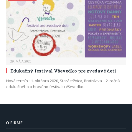
29. MÁJA 2020
Edukačný festival Vševedko pre zvedavé deti
Nová termín 11. októbra 2020, Stará tržnica, Bratislava – 2. ročník
edukačného a hravého festivalu Vševedko…
O FIRME