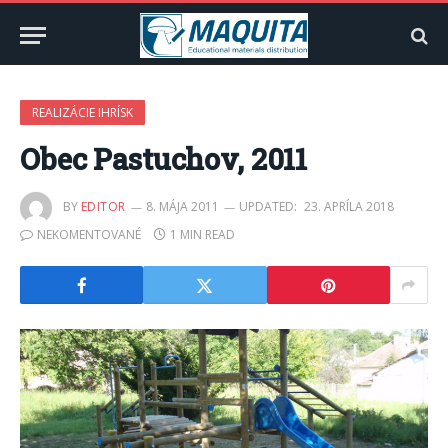
REALIZÁCIE IHRÍSK
Obec Pastuchov, 2011
BY
EDITOR
8. MÁJA 2011
UPDATED:
23. APRÍLA 2018
NEKOMENTOVANÉ
1 MIN READ