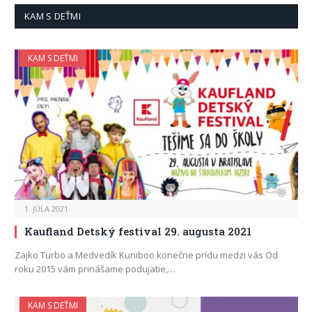
KAM S DEŤMI
KAM S DEŤMI
1. JÚLA 2021
Kaufland Detský festival 29. augusta 2021
Zajko Turbo a Medvedík Kuniboo konečne prídu medzi vás Od
roku 2015 vám prinášame podujatie,…
KAM S DEŤMI