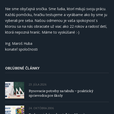
Nie sme obyčajná sročka. Sme ľudia, ktorí milujú svoju prácu.
Každú pomôcku, hračku testujeme a vyrábame ako by sme ju
vyberali pre seba. Našou odmenou je vaša spokojnosť s
ktorou sa na nás obraciate už viac ako 22 rokov a radosť detí,
ktorá nepozná hraníc. Máme to vyskúšané :-)
Ing. Maroš Huba
konateľ spoločnosti
OBĽÚBENÉ ČLÁNKY
23. JÚLA 2026
Rysovacie potreby na tabuľu – praktický
sprievodca pre školy
24. OKTÓBRA 2006