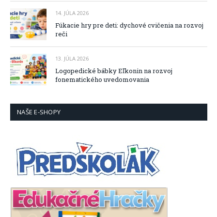
14. JÚLA 2026
Fúkacie hry pre deti: dychové cvičenia na rozvoj
reči
13. JÚLA 2026
Logopedické bábky Eľkonin na rozvoj
fonematického uvedomovania
NAŠE E-SHOPY