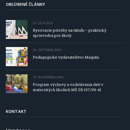
OBĽÚBENÉ ČLÁNKY
23. JÚLA 2026
Rysovacie potreby na tabuľu – praktický
sprievodca pre školy
24. OKTÓBRA 2006
Pedagogické vydavateľstvo Maquita
15. NOVEMBRA 2006
Program výchovy a vzdelávania detí v
materských školách MŠ SR 197/99-41
KONTAKT