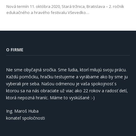
Nová termín 11. októbra 2020, Stará tržnica, Bratislava – 2. ročník
edukačného a hravého festivalu Vševedko…
O FIRME
Nie sme obyčajná sročka. Sme ľudia, ktorí milujú svoju prácu.
Každú pomôcku, hračku testujeme a vyrábame ako by sme ju
vyberali pre seba. Našou odmenou je vaša spokojnosť s
ktorou sa na nás obraciate už viac ako 22 rokov a radosť detí,
ktorá nepozná hraníc. Máme to vyskúšané :-)
Ing. Maroš Huba
konateľ spoločnosti