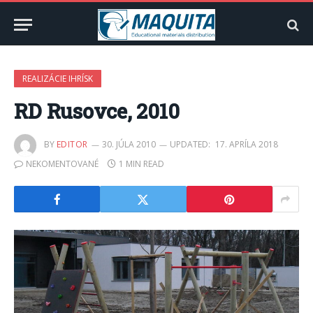
REALIZÁCIE IHRÍSK
RD Rusovce, 2010
BY
EDITOR
30. JÚLA 2010
UPDATED:
17. APRÍLA 2018
NEKOMENTOVANÉ
1 MIN READ