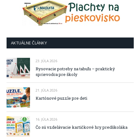
AKTUÁLNE ČLÁNKY
23. JÚLA 2026
Rysovacie potreby na tabuľu – praktický
sprievodca pre školy
21. JÚLA 2026
Kartónové puzzle pre deti
16. JÚLA 2026
Čo sú vzdelávacie kartičkové hry predškoláka