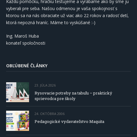
Každú pomôcku, hračku testujeme a vyrábame ako by sme ju
vyberali pre seba. Našou odmenou je vaša spokojnosť s
ktorou sa na nás obraciate už viac ako 22 rokov a radosť detí,
ktorá nepozná hraníc. Máme to vyskúšané :-)
Ing. Maroš Huba
konateľ spoločnosti
OBĽÚBENÉ ČLÁNKY
23. JÚLA 2026
Rysovacie potreby na tabuľu – praktický
sprievodca pre školy
24. OKTÓBRA 2006
Pedagogické vydavateľstvo Maquita