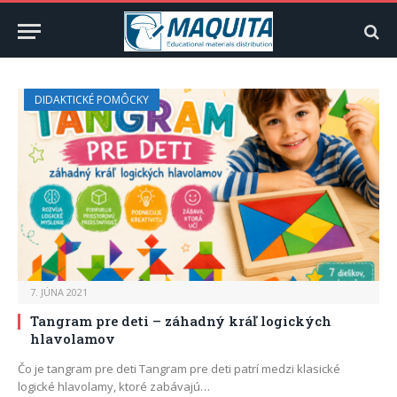
DIDAKTICKÉ POMÔCKY
7. JÚNA 2021
Tangram pre deti – záhadný kráľ logických
hlavolamov
Čo je tangram pre deti Tangram pre deti patrí medzi klasické
logické hlavolamy, ktoré zabávajú…