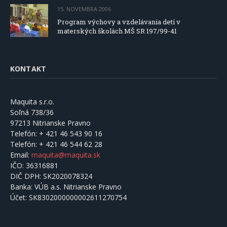
15. NOVEMBRA 2006
Program výchovy a vzdelávania detí v
materských školách MŠ SR 197/99-41
KONTAKT
Maquita s.r.o.
Soľná 738/36
97213 Nitrianske Pravno
Telefón:
+ 421 46 543 90 16
Telefón:
+ 421 46 544 62 28
Email:
maquita@maquita.sk
IČO:
36316881
DIČ DPH:
SK2020078324
Banka:
VÚB a.s. Nitrianske Pravno
Účet:
SK8302000000002611270754