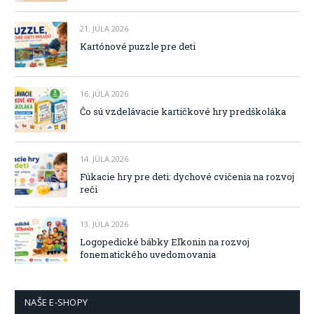
21. JÚLA 2026
Kartónové puzzle pre deti
16. JÚLA 2026
Čo sú vzdelávacie kartičkové hry predškoláka
14. JÚLA 2026
Fúkacie hry pre deti: dychové cvičenia na rozvoj
reči
13. JÚLA 2026
Logopedické bábky Eľkonin na rozvoj
fonematického uvedomovania
NAŠE E-SHOPY