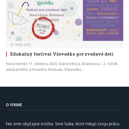
29. MÁJA 2020
Edukačný festival Vševedko pre zvedavé deti
Nová termín 11. októbra 2020, Stará tržnica, Bratislava – 2. ročník
edukačného a hravého festivalu Vševedko…
O FIRME
Nie sme obyčajná sročka. Sme ľudia, ktorí milujú svoju prácu.