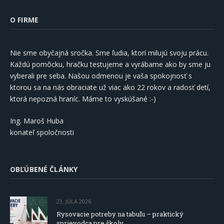
O FIRME
Nie sme obyčajná sročka. Sme ľudia, ktorí milujú svoju prácu.
Každú pomôcku, hračku testujeme a vyrábame ako by sme ju
vyberali pre seba. Našou odmenou je vaša spokojnosť s
ktorou sa na nás obraciate už viac ako 22 rokov a radosť detí,
ktorá nepozná hraníc. Máme to vyskúšané :-)
Ing. Maroš Huba
konateľ spoločnosti
OBĽÚBENÉ ČLÁNKY
23. JÚLA 2026
Rysovacie potreby na tabuľu – praktický
sprievodca pre školy