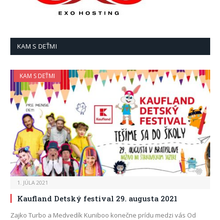
KAM S DEŤMI
KAM S DEŤMI
1. JÚLA 2021
Kaufland Detský festival 29. augusta 2021
Zajko Turbo a Medvedík Kuniboo konečne prídu medzi vás Od