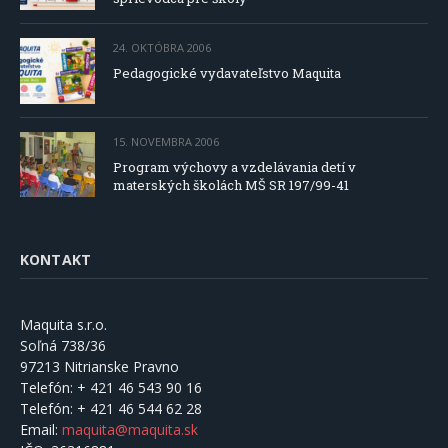
24. OKTÓBRA 2006
Pedagogické vydavateľstvo Maquita
15. NOVEMBRA 2006
Program výchovy a vzdelávania detí v
materských školách MŠ SR 197/99-41
KONTAKT
Maquita s.r.o.
Soľná 738/36
97213 Nitrianske Pravno
Telefón:
+ 421 46 543 90 16
Telefón:
+ 421 46 544 62 28
Email:
maquita@maquita.sk