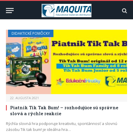
DIDAKTICKÉ POMÔCKY
22. AUGUSTA 2021
Piatnik Tik Tak Bum! – rozhodujúce sú správne
slová a rýchle reakcie
Rýchla slovná hra podporuje kreativitu, spontánnosť a slovnú
zásobu Tik tak bum! je ideálna hra…