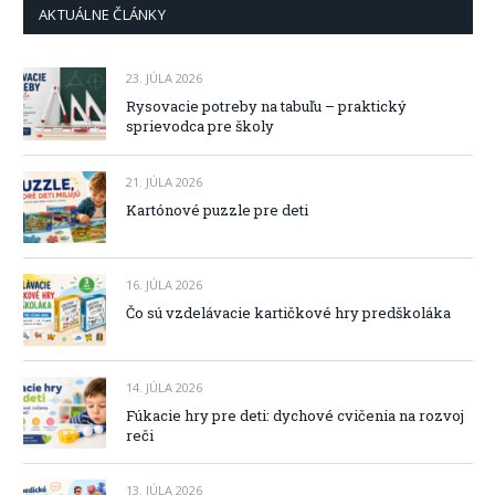
AKTUÁLNE ČLÁNKY
23. JÚLA 2026
Rysovacie potreby na tabuľu – praktický
sprievodca pre školy
21. JÚLA 2026
Kartónové puzzle pre deti
16. JÚLA 2026
Čo sú vzdelávacie kartičkové hry predškoláka
14. JÚLA 2026
Fúkacie hry pre deti: dychové cvičenia na rozvoj
reči
13. JÚLA 2026