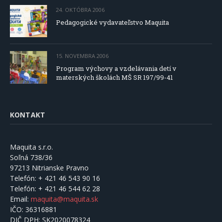
24. OKTÓBRA 2006
Pedagogické vydavateľstvo Maquita
15. NOVEMBRA 2006
Program výchovy a vzdelávania detí v
materských školách MŠ SR 197/99-41
KONTAKT
Maquita s.r.o.
Soľná 738/36
97213 Nitrianske Pravno
Telefón:
+ 421 46 543 90 16
Telefón:
+ 421 46 544 62 28
Email:
maquita@maquita.sk
IČO:
36316881
DIČ DPH:
SK2020078324