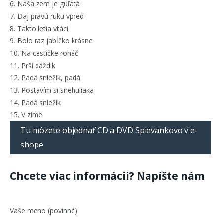
6. Naša zem je guľatá
7. Daj pravú ruku vpred
8. Takto letia vtáci
9. Bolo raz jabĺčko krásne
10. Na cestičke roháč
11. Prší dáždik
12. Padá sniežik, padá
13. Postavím si snehuliaka
14. Padá sniežik
15. V zime
Tu môzete objednať CD a DVD Spievankovo v e-
shope
Chcete viac informácii? Napíšte nám
Vaše meno (povinné)