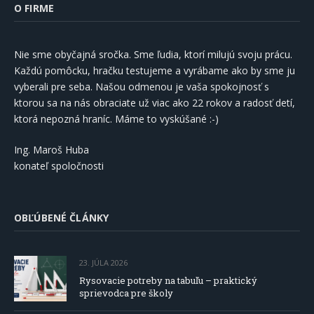
O FIRME
Nie sme obyčajná sročka. Sme ľudia, ktorí milujú svoju prácu.
Každú pomôcku, hračku testujeme a vyrábame ako by sme ju
vyberali pre seba. Našou odmenou je vaša spokojnosť s
ktorou sa na nás obraciate už viac ako 22 rokov a radosť detí,
ktorá nepozná hraníc. Máme to vyskúšané :-)
Ing. Maroš Huba
konateľ spoločnosti
OBĽÚBENÉ ČLÁNKY
23. JÚLA 2026
Rysovacie potreby na tabuľu – praktický
sprievodca pre školy