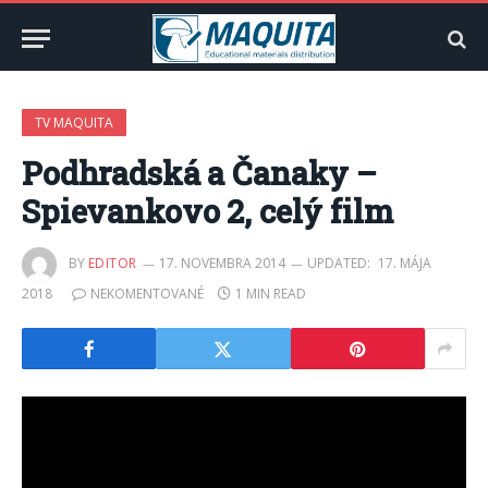
TV MAQUITA
Podhradská a Čanaky –
Spievankovo 2, celý film
BY
EDITOR
17. NOVEMBRA 2014
UPDATED:
17. MÁJA
2018
NEKOMENTOVANÉ
1 MIN READ