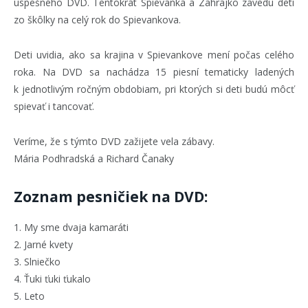
úspešného DVD. Tentokrát Spievanka a Zahrajko zavedú deti
zo škôlky na celý rok do Spievankova.
Deti uvidia, ako sa krajina v Spievankove mení počas celého
roka. Na DVD sa nachádza 15 piesní tematicky ladených
k jednotlivým ročným obdobiam, pri ktorých si deti budú môcť
spievať i tancovať.
Veríme, že s týmto DVD zažijete vela zábavy.
Mária Podhradská a Richard Čanaky
Zoznam pesničiek na DVD:
1. My sme dvaja kamaráti
2. Jarné kvety
3. Slniečko
4. Ťuki ťuki ťukalo
5. Leto