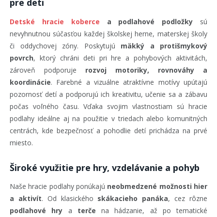
pre deti
Detské hracie koberce
a podlahové podložky
sú
nevyhnutnou súčasťou každej školskej herne, materskej školy
či oddychovej zóny. Poskytujú
mäkký a protišmykový
povrch
, ktorý chráni deti pri hre a pohybových aktivitách,
zároveň podporuje
rozvoj motoriky, rovnováhy a
koordinácie
. Farebné a vizuálne atraktívne motívy upútajú
pozornosť detí a podporujú ich kreativitu, učenie sa a zábavu
počas voľného času. Vďaka svojim vlastnostiam sú hracie
podlahy ideálne aj na použitie v triedach alebo komunitných
centrách, kde bezpečnosť a pohodlie detí prichádza na prvé
miesto.
Široké využitie pre hry, vzdelávanie a pohyb
Naše hracie podlahy ponúkajú
neobmedzené možnosti hier
a aktivít
. Od klasického
skákacieho panáka
, cez rôzne
podlahové hry
a
terče
na hádzanie, až po tematické