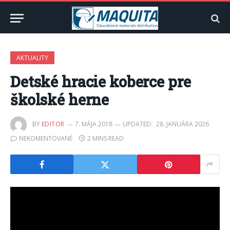
AKTUALITY
Detské hracie koberce pre
školské herne
BY
EDITOR
7. MÁJA 2018
UPDATED:
28. JANUÁRA 2026
NEKOMENTOVANÉ
2 MINS READ