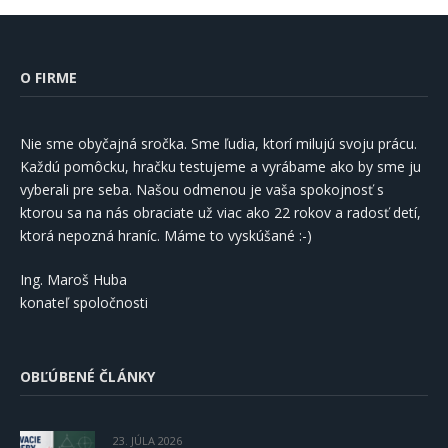
O FIRME
Nie sme obyčajná sročka. Sme ľudia, ktorí milujú svoju prácu.
Každú pomôcku, hračku testujeme a vyrábame ako by sme ju
vyberali pre seba. Našou odmenou je vaša spokojnosť s
ktorou sa na nás obraciate už viac ako 22 rokov a radosť detí,
ktorá nepozná hraníc. Máme to vyskúšané :-)
Ing. Maroš Huba
konateľ spoločnosti
OBĽÚBENÉ ČLÁNKY
23. JÚLA 2026