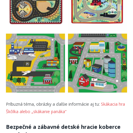
Príbuzná téma, obrázky a ďalšie informácie aj tu:
Skákacia hra
Škôlka alebo „skákanie panáka“
Bezpečné a zábavné detské hracie koberce