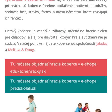
pri hrách, sú koberce farebne potlačené motívmi autodráhy,
stolných hier, stavby, farmy a inými námetmi, ktoré rozvíjajú
ich fantáziu.
Detský koberec je veselý a zábavný, určený na hranie nielen
pre chlapcov, ale aj pre dievčatá, ktorým hra s autíčkami nie je
cudzia. V našej ponuke nájdete koberce od spoločností
Jakobs
a
Melissa & Doug
.
Tu môzete objednať hracie koberce v e-shope
edukacnehracky.sk
Tu môzete objednať hracie koberce v e-shope
predskolak.sk