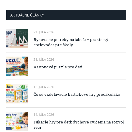
AKTUÁLNE ČLÁNKY
23. JÚLA 2026
Rysovacie potreby na tabuľu – praktický
sprievodca pre školy
21. JÚLA 2026
Kartónové puzzle pre deti
16. JÚLA 2026
Čo sú vzdelávacie kartičkové hry predškoláka
14. JÚLA 2026
Fúkacie hry pre deti: dychové cvičenia na rozvoj
reči