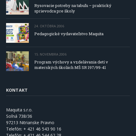
Rysovacie potreby na tabuľu – praktický
sprievodca pre školy
24. OKTÓBRA 2006
Pedagogické vydavateľstvo Maquita
15. NOVEMBRA 2006
Program výchovy a vzdelávania detí v
materských školách MŠ SR 197/99-41
KONTAKT
Maquita s.r.o.
Soľná 738/36
97213 Nitrianske Pravno
Telefón:
+ 421 46 543 90 16
Telefón:
+ 421 46 544 62 28