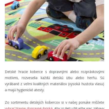
Detské hracie koberce s dopravnými alebo rozprávkovými
motívmi, rozveselia každú detskú izbu alebo herňu. Sú
vyrábané z veľmi kvalitných materiálov (vysoká hustota vlasu)
a majú hygienické atesty.
Zo sortimentu detských kobercov si v našej ponuke môžete
vybrať hlavne dopravné ihriská
. Aby si deti užili ešte viac zábavy