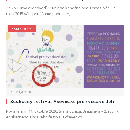
Zajko Turbo a Medvedík Kuniboo konečne prídu medzi vás Od
roku 2015 vám prinášame podujatie,…
KAM S DEŤMI
29. MÁJA 2020
Edukačný festival Vševedko pre zvedavé deti
Nová termín 11. októbra 2020, Stará tržnica, Bratislava – 2. ročník
edukačného a hravého festivalu Vševedko…