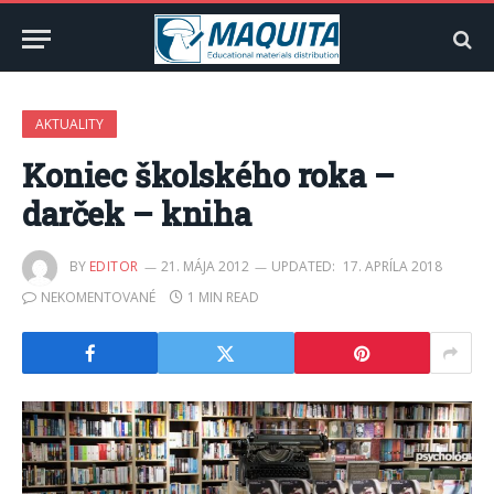
AKTUALITY
Koniec školského roka –
darček – kniha
BY
EDITOR
21. MÁJA 2012
UPDATED:
17. APRÍLA 2018
NEKOMENTOVANÉ
1 MIN READ