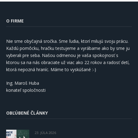
O FIRME
Nie sme obyčajná sročka. Sme ľudia, ktorí milujú svoju prácu.
Každú pomôcku, hračku testujeme a vyrábame ako by sme ju
vyberali pre seba. Našou odmenou je vaša spokojnosť s
ktorou sa na nás obraciate už viac ako 22 rokov a radosť detí,
ktorá nepozná hraníc. Máme to vyskúšané :-)
Ing. Maroš Huba
konateľ spoločnosti
OBĽÚBENÉ ČLÁNKY
23. JÚLA 2026