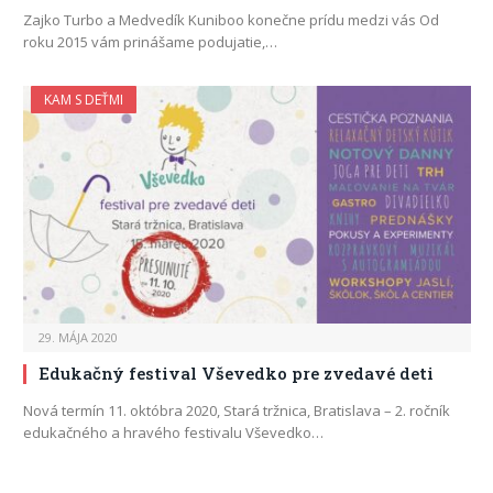
Zajko Turbo a Medvedík Kuniboo konečne prídu medzi vás Od
roku 2015 vám prinášame podujatie,…
KAM S DEŤMI
29. MÁJA 2020
Edukačný festival Vševedko pre zvedavé deti
Nová termín 11. októbra 2020, Stará tržnica, Bratislava – 2. ročník
edukačného a hravého festivalu Vševedko…