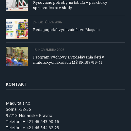
Rysovacie potreby na tabuľu – praktický
sprievodca pre školy
24. OKTÓBRA 2006
Pedagogické vydavateľstvo Maquita
15. NOVEMBRA 2006
Program výchovy a vzdelávania detí v
materských školách MŠ SR 197/99-41
KONTAKT
Maquita s.r.o.
Soľná 738/36
97213 Nitrianske Pravno
Telefón:
+ 421 46 543 90 16
Telefón:
+ 421 46 544 62 28