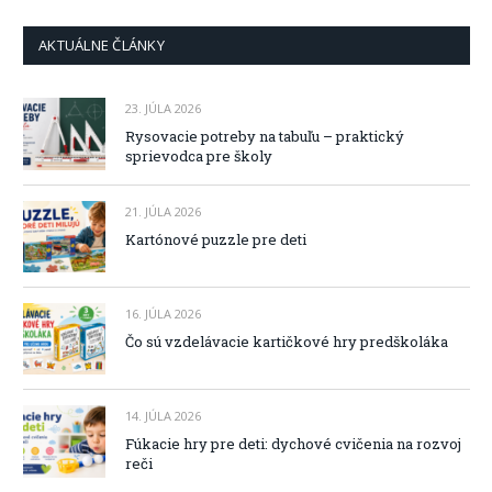
AKTUÁLNE ČLÁNKY
23. JÚLA 2026
Rysovacie potreby na tabuľu – praktický
sprievodca pre školy
21. JÚLA 2026
Kartónové puzzle pre deti
16. JÚLA 2026
Čo sú vzdelávacie kartičkové hry predškoláka
14. JÚLA 2026
Fúkacie hry pre deti: dychové cvičenia na rozvoj
reči