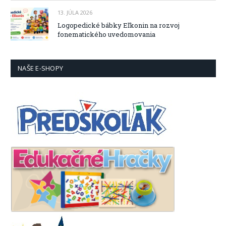
13. JÚLA 2026
Logopedické bábky Eľkonin na rozvoj
fonematického uvedomovania
NAŠE E-SHOPY