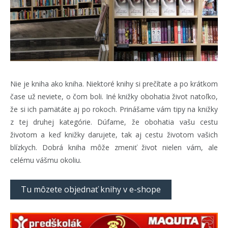
Nie je kniha ako kniha. Niektoré knihy si prečítate a po krátkom
čase už neviete, o čom boli. Iné knižky obohatia život natoľko,
že si ich pamätáte aj po rokoch. Prinášame vám tipy na knižky
z tej druhej kategórie. Dúfame, že obohatia vašu cestu
životom a keď knižky darujete, tak aj cestu životom vašich
blízkych. Dobrá kniha môže zmeniť život nielen vám, ale
celému vášmu okoliu.
Tu môzete objednať knihy v e-shope