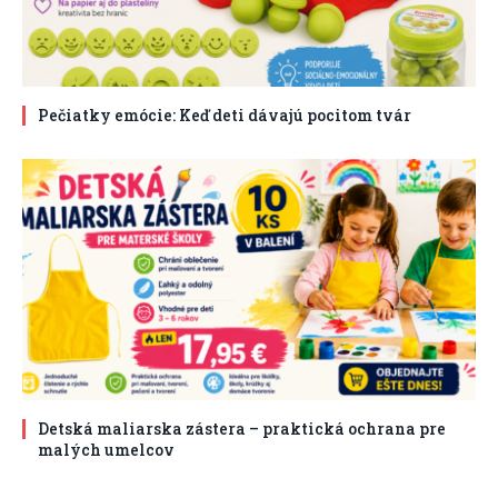
Pečiatky emócie: Keď deti dávajú pocitom tvár
Detská maliarska zástera – praktická ochrana pre
malých umelcov