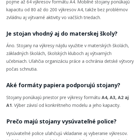
pojme až 64 výkresov formátu A4. Mobilné stojany ponúkajú
kapacitu od 80 až do 200 výkresov A4, takže bez problémov
zvládnu aj výtvarné aktivity vo väčších triedach.
Je stojan vhodný aj do materskej školy?
Áno. Stojany na výkresy nájdu využitie v materských školách,
základných školách, školských kluboch aj výtvarných
učebniach. Uľahčia organizáciu práce a ochránia detské výtvory
počas schnutia.
Aké formáty papiera podporujú stojany?
Stojany ponúkajú priestor pre výkresy formátu
A4, A3, A2 aj
A1
. Výber závisí od konkrétneho modelu a jeho kapacity.
Prečo majú stojany vysúvateľné police?
Vysúvateľné police uľahčujú vkladanie aj vyberanie výkresov.