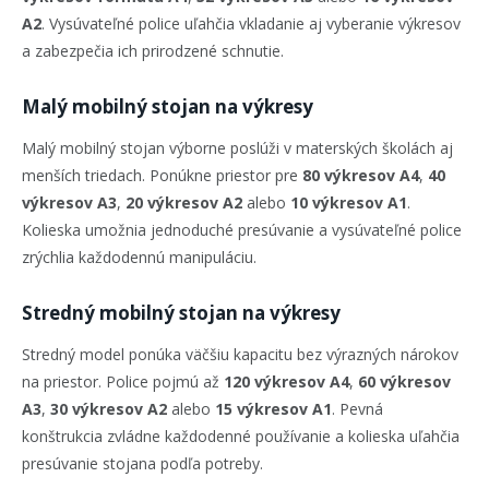
A2
. Vysúvateľné police uľahčia vkladanie aj vyberanie výkresov
a zabezpečia ich prirodzené schnutie.
Malý mobilný stojan na výkresy
Malý mobilný stojan výborne poslúži v materských školách aj
menších triedach. Ponúkne priestor pre
80 výkresov A4
,
40
výkresov A3
,
20 výkresov A2
alebo
10 výkresov A1
.
Kolieska umožnia jednoduché presúvanie a vysúvateľné police
zrýchlia každodennú manipuláciu.
Stredný mobilný stojan na výkresy
Stredný model ponúka väčšiu kapacitu bez výrazných nárokov
na priestor. Police pojmú až
120 výkresov A4
,
60 výkresov
A3
,
30 výkresov A2
alebo
15 výkresov A1
. Pevná
konštrukcia zvládne každodenné používanie a kolieska uľahčia
presúvanie stojana podľa potreby.