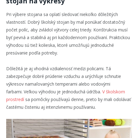
stojan na výkresy
Pri výbere stojana sa oplatí sledovať niekoľko dôležitých
vlastností. Dobrý školský stojan by mal ponúkať dostatočný
počet políc, aby zvládol výtvory celej triedy. Konštrukcia musí
byť pevná a stabilná aj pri každodennom používaní. Praktickou
výhodou sú tiež kolieska, ktoré umožňujú jednoduché
presúvanie podľa potreby.
Dôležitá je aj vhodná vzdialenosť medzi policami. Tá
zabezpečuje dobré prúdenie vzduchu a urýchľuje schnutie
výkresov namaľovaných temperami alebo vodovými
farbami. Veľkou výhodou je jednoduchá údržba.
V školskom
prostredí
sa pomôcky používajú denne, preto by mali odolávať
častému čisteniu aj intenzívnemu používaniu.