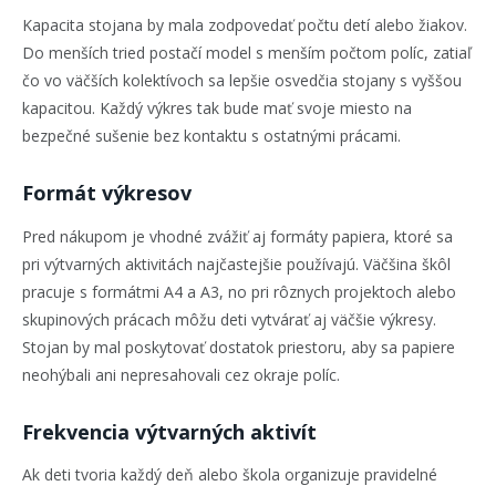
Kapacita stojana by mala zodpovedať počtu detí alebo žiakov.
Do menších tried postačí model s menším počtom políc, zatiaľ
čo vo väčších kolektívoch sa lepšie osvedčia stojany s vyššou
kapacitou. Každý výkres tak bude mať svoje miesto na
bezpečné sušenie bez kontaktu s ostatnými prácami.
Formát výkresov
Pred nákupom je vhodné zvážiť aj formáty papiera, ktoré sa
pri výtvarných aktivitách najčastejšie používajú. Väčšina škôl
pracuje s formátmi A4 a A3, no pri rôznych projektoch alebo
skupinových prácach môžu deti vytvárať aj väčšie výkresy.
Stojan by mal poskytovať dostatok priestoru, aby sa papiere
neohýbali ani nepresahovali cez okraje políc.
Frekvencia výtvarných aktivít
Ak deti tvoria každý deň alebo škola organizuje pravidelné