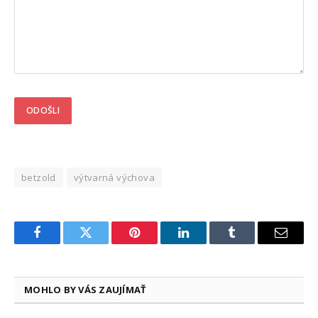
betzold
výtvarná výchova
Facebook
Twitter
Pinterest
LinkedIn
Tumblr
Email
MOHLO BY VÁS ZAUJÍMAŤ