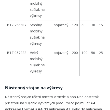
mobilný
sušiak na
výkresy
BTZ.756507
Stredný
pojazdný
120
60
30
15
mobilný
sušiak na
výkresy
BTZ.057222
Veľký
pojazdný
200
100
50
25
mobilný
sušiak na
výkresy
Nástenný stojan na výkresy
Nástenný stojan ušetrí miesto v triede a ponúkne dostatok
priestoru na sušenie výtvarných prác. Police pojmú až
64
výkresov formátu A4
,
32 výkresov A3
alebo
16 výkresov