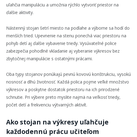
uľahčia manipuláciu a umožnia rýchlo vytvoriť priestor na
ďalšie aktivity.
Nástenný stojan šetrí miesto na podlahe a výborne sa hodí do
menších tried. Upevnenie na stenu ponechá viac priestoru na
pohyb detí aj ďalšie vybavenie triedy. Vysúvateľné police
zabezpečia pohodlné vkladanie aj vyberanie výkresov bez
zbytočnej manipulácie s ostatnými prácami.
Oba typy stojanov ponúkajú pevnú kovovú konštrukciu, vysokú
nosnosť a dlhú životnosť. Každá polica pojme veľké množstvo
výkresov a poskytne dostatok priestoru na ich prirodzené
schnutie. Pri výbere preto myslite najmä na veľkosť triedy,
počet detí a frekvenciu výtvarných aktivít.
Ako stojan na výkresy uľahčuje
každodennú prácu učiteľom