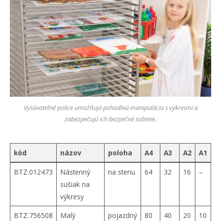
Vysúvateľné police umožňujú pohodlnú manipuláciu s výkresmi a
zabezpečujú ich bezpečné sušenie.
kód
názov
poloha
A4
A3
A2
A1
BTZ.012473
Nástenný
na stenu
64
32
16
–
sušiak na
výkresy
BTZ.756508
Malý
pojazdný
80
40
20
10