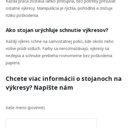
Každá práca zostáva ľahko prístupná, bez potreby presúvať
ostatné výkresy. Manipulácia je rýchla, pohodlná a znižuje
riziko poškodenia.
Ako stojan urýchľuje schnutie výkresov?
Každý výkres schne na samostatnej polici, kde okolo neho
voľne prúdi vzduch. Farby sa nerozmazávajú, výkresy sa
nezlepia a schnutie prebieha rovnomerne bez poškodenia
papiera.
Chcete viac informácii o stojanoch na
výkresy? Napíšte nám
Vaše meno (povinné)