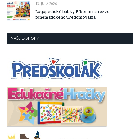
13. JÚLA 2026
Logopedické bábky Eľkonin na rozvoj
fonematického uvedomovania
NAŠE E-SHOPY