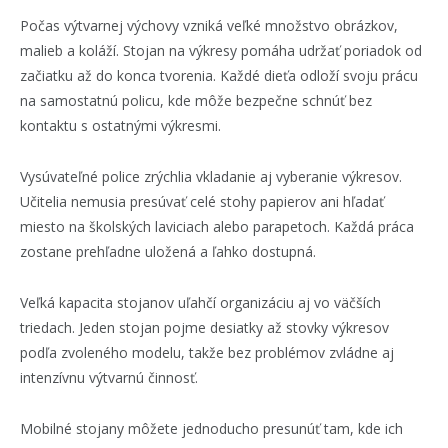
Počas výtvarnej výchovy vzniká veľké množstvo obrázkov,
malieb a koláží. Stojan na výkresy pomáha udržať poriadok od
začiatku až do konca tvorenia. Každé dieťa odloží svoju prácu
na samostatnú policu, kde môže bezpečne schnúť bez
kontaktu s ostatnými výkresmi.
Vysúvateľné police zrýchlia vkladanie aj vyberanie výkresov.
Učitelia nemusia presúvať celé stohy papierov ani hľadať
miesto na školských laviciach alebo parapetoch. Každá práca
zostane prehľadne uložená a ľahko dostupná.
Veľká kapacita stojanov uľahčí organizáciu aj vo väčších
triedach. Jeden stojan pojme desiatky až stovky výkresov
podľa zvoleného modelu, takže bez problémov zvládne aj
intenzívnu výtvarnú činnosť.
Mobilné stojany môžete jednoducho presunúť tam, kde ich