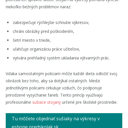
niekoľko bežných problémov naraz:
zabezpečuje rýchlejšie schnutie výkresov,
chráni obrázky pred poškodením,
šetrí miesto v triede,
uľahčuje organizáciu práce učiteľovi,
vytvára prehľadný systém ukladania výtvarných prác.
Vďaka samostatným policiam môže každé dieťa odložiť svoj
obrázok bez toho, aby sa dotýkal ostatných. Medzi
jednotlivými policami cirkuluje vzduch, čo podporuje
prirodzené vysychanie farieb. Tento princíp využívajú
profesionálne
sušiace stojany
určené pre školské prostredie.
Tu môžete objednať sušiaky na výkresy v
eshope predskolak.sk