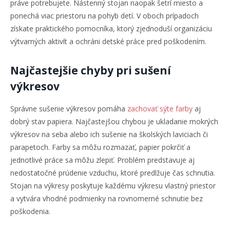
práve potrebujete. Nástenný stojan naopak šetrí miesto a
ponechá viac priestoru na pohyb detí. V oboch prípadoch
získate praktického pomocníka, ktorý zjednoduší organizáciu
výtvarných aktivít a ochráni detské práce pred poškodením.
Najčastejšie chyby pri sušení
výkresov
Správne sušenie výkresov pomáha
zachovať sýte farby
aj
dobrý stav papiera. Najčastejšou chybou je ukladanie mokrých
výkresov na seba alebo ich sušenie na školských laviciach či
parapetoch. Farby sa môžu rozmazať, papier pokrčiť a
jednotlivé práce sa môžu zlepiť. Problém predstavuje aj
nedostatočné prúdenie vzduchu, ktoré predlžuje čas schnutia.
Stojan na výkresy poskytuje každému výkresu vlastný priestor
a vytvára vhodné podmienky na rovnomerné schnutie bez
poškodenia.