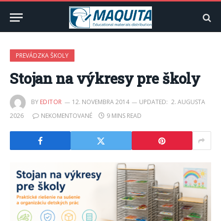
PREVÁDZKA ŠKOLY
Stojan na výkresy pre školy
BY
EDITOR
12. NOVEMBRA 2014
UPDATED:
2. AUGUSTA
2026
NEKOMENTOVANÉ
9 MINS READ