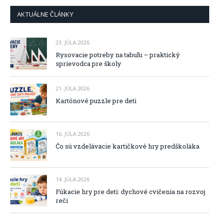
AKTUÁLNE ČLÁNKY
23. JÚLA 2026
Rysovacie potreby na tabuľu – praktický
sprievodca pre školy
21. JÚLA 2026
Kartónové puzzle pre deti
16. JÚLA 2026
Čo sú vzdelávacie kartičkové hry predškoláka
14. JÚLA 2026
Fúkacie hry pre deti: dychové cvičenia na rozvoj
reči