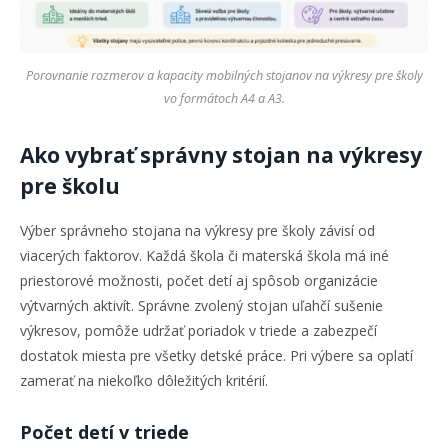
Porovnanie rozmerov a kapacity mobilných stojanov na výkresy pre školy
vo formátoch A4 a A3.
Ako vybrať správny stojan na výkresy
pre školu
Výber správneho stojana na výkresy pre školy závisí od
viacerých faktorov. Každá škola či materská škola má iné
priestorové možnosti, počet detí aj spôsob organizácie
výtvarných aktivít. Správne zvolený stojan uľahčí sušenie
výkresov, pomôže udržať poriadok v triede a zabezpečí
dostatok miesta pre všetky detské práce. Pri výbere sa oplatí
zamerať na niekoľko dôležitých kritérií.
Počet detí v triede