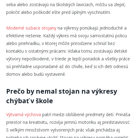
seba alebo zostávajú na školských laviciach, môžu sa zlepiť,
pokrčiť alebo poškodiť ešte pred úplným vyschnutím.
Moderné sušiace stojany
na výkresy ponúkajú jednoduché a
efektívne riešenie. Každý výkres má svoju samostatnú policu
alebo priehradku, v ktorej môže prirodzene schnúť bez
kontaktu s ostatnými prácami. Vďaka tomu zostávajú detské
výtvory nepoškodené, v triede je lepší poriadok a všetky práce
sú prehľadne usporiadané až do chvíle, keď si ich deti odnesú
domov alebo budú vystavené.
Prečo by nemal stojan na výkresy
chýbať v škole
Výtvarná výchova
patrí medzi obľúbené predmety detí. Prináša
priestor na kreativitu, rozvíja jemnú motoriku aj predstavivosť.
S veľkým množstvom vytvorených prác však prichádza aj
potreba ich správne uložiť. Stojan na výkresy pomáha vyriešiť