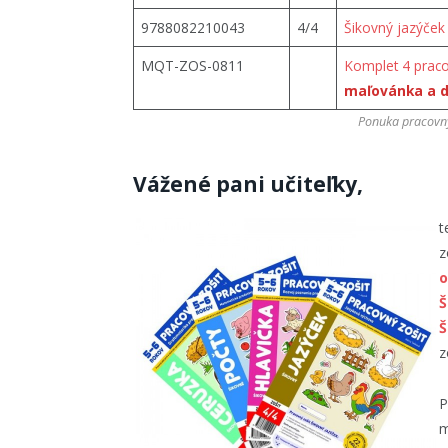
9788082210043
4/4
Šikovný jazýček
MQT-ZOS-0811
Komplet 4 praco
maľovánka a 
Ponuka pracovný
Vážené pani učiteľky,
t
z
o
Š
Š
z
P
m