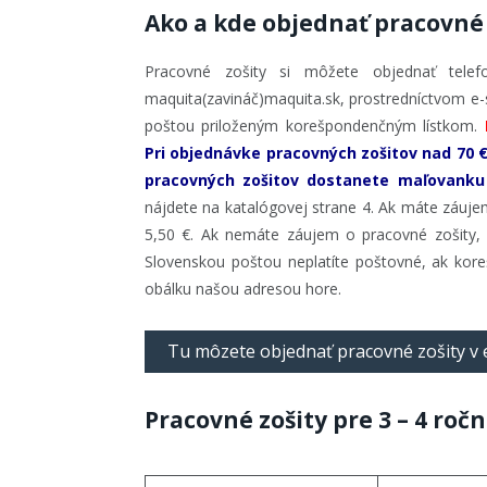
Ako a kde objednať pracovné 
Pracovné zošity si môžete objednať tele
maquita(zavináč)maquita.sk, prostredníctvom 
poštou priloženým korešpondenčným lístkom.
Pri objednávke pracovných zošitov nad 70 
pracovných zošitov dostanete maľovanku
nájdete na katalógovej strane 4. Ak máte záuj
5,50 €. Ak nemáte záujem o pracovné zošity, ž
Slovenskou poštou neplatíte poštovné, ak korešp
obálku našou adresou hore.
Tu môzete objednať pracovné zošity v
Pracovné zošity pre 3 – 4 ročn