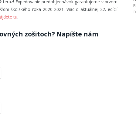
ž teraz! Expedovanie predobjednávok garantujeme v prvom
B
ýždni školského roka 2020-2021. Viac o aktuálnej 22. edícií
f
ájdete tu
.
covných zošitoch? Napíšte nám