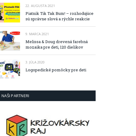
22. AUGUSTA 2021
Piatnik Tik Tak Bum! – rozhodujúce
sú správne slová a rýchle reakcie
9. MARCA 2021
Melissa & Doug drevená farebná
mozaika pre deti, 120 dielikov
3. JÚLA 2020
Logopedické pomôcky pre deti
NAŠI PARTNERI