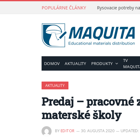
POPULÁRNE ČLÁNKY
Rysovacie potreby na 
TV
DOMOV
AKTUALITY
PRODUKTY
MAQUIT
AKTUALITY
Predaj – pracovné 
materské školy
BY
EDITOR
30. AUGUSTA 2020
UPDATED: