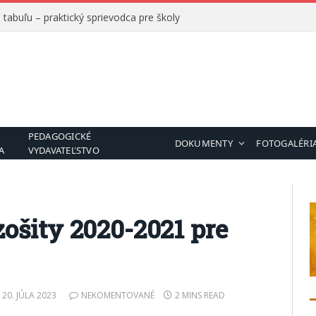
tabuľu – praktický sprievodca pre školy
PEDAGOGICKÉ
DOKUMENTY
FOTOGALÉRI
A
VYDAVATEĽSTVO
zošity 2020-2021 pre
20. JÚLA 2023
NEKOMENTOVANÉ
2 MINS READ