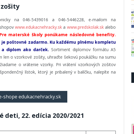
zošity
fonicky na 046-5439016 a 046-5446228, e-mailom na
e-shopov
www.edukacnehracky.sk
a
www.predskolak.sk
alebo
Pre materské školy ponúkame následovné benefity.
€ je poštovné zadarmo.
Ku každému plnému kompletu
 a diplom ako darček.
Sortiment diplomov formátu A5
em len o vzorkové zošity, uhraďte šekovú poukážku na sumu
iadame o vrátenie vzorky. Pri vrátení vzorkových zošitov
ondenčný lístok, ktorý je pribalený v balíčku, nalepíte na
 e-shope edukacnehracky.sk
é deti, 22. edícia 2020/2021