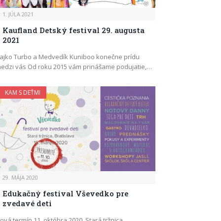
1. JÚLA 2021
Kaufland Detský festival 29. augusta
2021
ajko Turbo a Medvedík Kuniboo konečne prídu
edzi vás Od roku 2015 vám prinášame podujatie,…
KAM S DEŤMI
29. MÁJA 2020
Edukačný festival Vševedko pre
zvedavé deti
ová termín 11. októbra 2020, Stará tržnica,