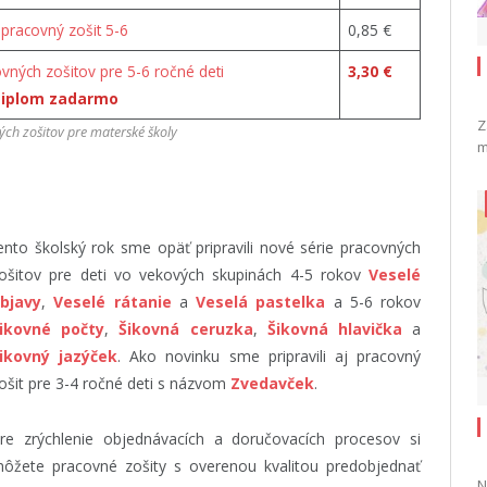
 pracovný zošit 5-6
0,85 €
vných zošitov pre 5-6 ročné deti
3,30 €
diplom zadarmo
Z
ch zošitov pre materské školy
m
ento školský rok sme opäť pripravili nové série pracovných
ošitov pre deti vo vekových skupinách 4-5 rokov
Veselé
bjavy
,
Veselé rátanie
a
Veselá pastelka
a 5-6 rokov
ikovné počty
,
Šikovná ceruzka
,
Šikovná hlavička
a
ikovný jazýček
. Ako novinku sme pripravili aj pracovný
ošit pre 3-4 ročné deti s názvom
Zvedavček
.
re zrýchlenie objednávacích a doručovacích procesov si
ôžete pracovné zošity s overenou kvalitou predobjednať
N