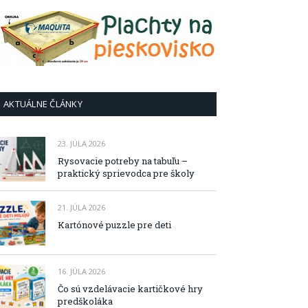
AKTUÁLNE ČLÁNKY
23. JÚLA 2026
Rysovacie potreby na tabuľu –
praktický sprievodca pre školy
21. JÚLA 2026
Kartónové puzzle pre deti
16. JÚLA 2026
Čo sú vzdelávacie kartičkové hry
predškoláka