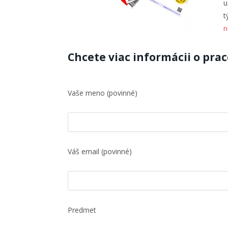
u
t
n
Chcete viac informácii o pra
Vaše meno (povinné)
Váš email (povinné)
Predmet