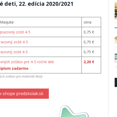
é deti, 22. edícia 2020/2021
 Maquita
cena
pracovný zošit 4-5
0,75 €
racovný zošit 4-5
0,75 €
racovný zošit 4-5
0,75 €
vných zošitov pre 4-5 ročné deti
2,20 €
diplom zadarmo
ch zošitov pre materské školy
e-shope predskolak.sk