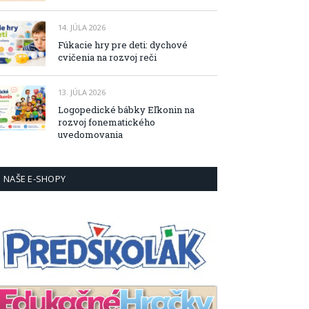
14. JÚLA 2026
Fúkacie hry pre deti: dychové
cvičenia na rozvoj reči
13. JÚLA 2026
Logopedické bábky Eľkonin na
rozvoj fonematického
uvedomovania
NAŠE E-SHOPY