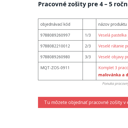
Pracovné zošity pre 4 – 5 ročn
objednávací kód
názov produktu
9788089260997
1/3
Veselá pastelka 
9788082210012
2/3
Veselé rátanie p
9788089260980
3/3
Veselé objavy p
MQT-ZOS-0911
Komplet 3 praco
maľovánka a 
Ponuka pracovný
Tu môzete objednať pracovné zošity v 