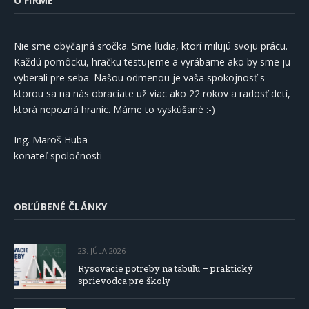
O FIRME
Nie sme obyčajná sročka. Sme ľudia, ktorí milujú svoju prácu.
Každú pomôcku, hračku testujeme a vyrábame ako by sme ju
vyberali pre seba. Našou odmenou je vaša spokojnosť s
ktorou sa na nás obraciate už viac ako 22 rokov a radosť detí,
ktorá nepozná hraníc. Máme to vyskúšané :-)
Ing. Maroš Huba
konateľ spoločnosti
OBĽÚBENÉ ČLÁNKY
23. JÚLA 2026
Rysovacie potreby na tabuľu – praktický
sprievodca pre školy