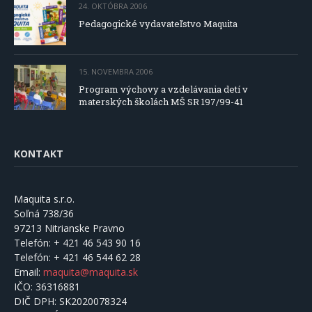
24. OKTÓBRA 2006
Pedagogické vydavateľstvo Maquita
15. NOVEMBRA 2006
Program výchovy a vzdelávania detí v
materských školách MŠ SR 197/99-41
KONTAKT
Maquita s.r.o.
Soľná 738/36
97213 Nitrianske Pravno
Telefón:
+ 421 46 543 90 16
Telefón:
+ 421 46 544 62 28
Email:
maquita@maquita.sk
IČO:
36316881
DIČ DPH:
SK2020078324