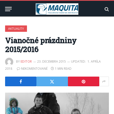
AKTUALITY
Vianočné prázdniny
2015/2016
BY
EDITOR
23. DECEMBRA 2015
UPDATED:
1. APRÍLA
2018
NEKOMENTOVANÉ
1 MIN READ