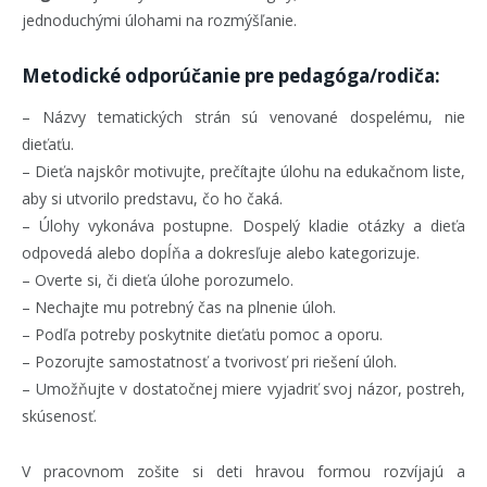
jednoduchými úlohami na rozmýšľanie.
Metodické odporúčanie pre pedagóga/rodiča:
– Názvy tematických strán sú venované dospelému, nie
dieťaťu.
– Dieťa najskôr motivujte, prečítajte úlohu na edukačnom liste,
aby si utvorilo predstavu, čo ho čaká.
– Úlohy vykonáva postupne. Dospelý kladie otázky a dieťa
odpovedá alebo dopĺňa a dokresľuje alebo kategorizuje.
– Overte si, či dieťa úlohe porozumelo.
– Nechajte mu potrebný čas na plnenie úloh.
– Podľa potreby poskytnite dieťaťu pomoc a oporu.
– Pozorujte samostatnosť a tvorivosť pri riešení úloh.
– Umožňujte v dostatočnej miere vyjadriť svoj názor, postreh,
skúsenosť.
V pracovnom zošite si deti hravou formou rozvíjajú a