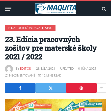
PEDAGOGICKÉ VYDAVATEĽSTVO
23. Edícia pracovných
zošitov pre materské školy
2021 / 2022
BY
EDITOR
28. JÚLA 2021
UPDATED:
10. JÚNA 2025
NEKOMENTOVANÉ
12 MINS READ