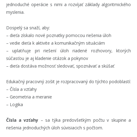
jednoduché operácie s nimi a rozvíjať základy algoritmického
myslenia.
Dospelý sa snaží, aby:
– dieťa získalo nové poznatky pomocou riešenia úloh
– vedie dieťa k aktivite a komunikačným situáciám
– uplatňuje pri riešení úloh riadené rozhovory, ktorých
súčasťou je aj kladenie otázok a pokynov
– dieťa dostáva možnosť sledovať, spoznávať a skúšať
Edukačný pracovný zošit je rozpracovaný do týchto podoblastí:
– Čísla a vzťahy
– Geometria a meranie
– Logika
Čísla a vzťahy
– sa týka predovšetkým počtu v skupine a
riešenia jednoduchých úloh súvisiacich s počtom.