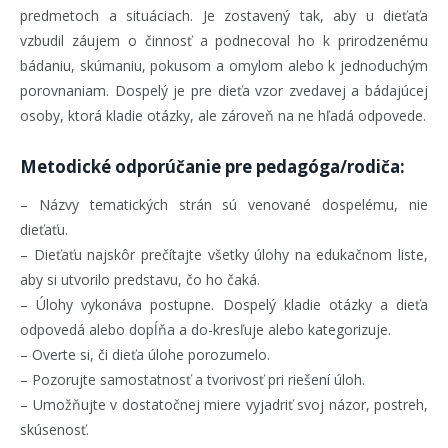
predmetoch a situáciach. Je zostavený tak, aby u dieťaťa
vzbudil záujem o činnosť a podnecoval ho k prirodzenému
bádaniu, skúmaniu, pokusom a omylom alebo k jednoduchým
porovnaniam. Dospelý je pre dieťa vzor zvedavej a bádajúcej
osoby, ktorá kladie otázky, ale zároveň na ne hľadá odpovede.
Metodické odporúčanie pre pedagóga/rodiča:
– Názvy tematických strán sú venované dospelému, nie
dieťaťu.
– Dieťaťu najskôr prečítajte všetky úlohy na edukačnom liste,
aby si utvorilo predstavu, čo ho čaká.
– Úlohy vykonáva postupne. Dospelý kladie otázky a dieťa
odpovedá alebo dopĺňa a do-kresľuje alebo kategorizuje.
– Overte si, či dieťa úlohe porozumelo.
– Pozorujte samostatnosť a tvorivosť pri riešení úloh.
– Umožňujte v dostatočnej miere vyjadriť svoj názor, postreh,
skúsenosť.