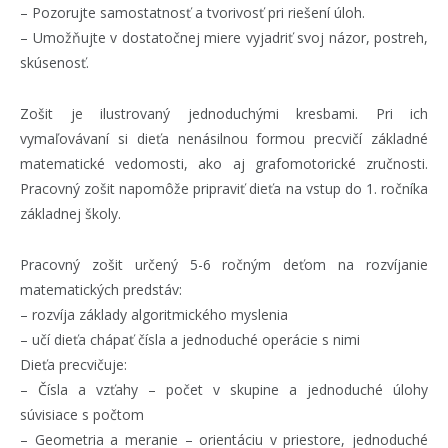
– Pozorujte samostatnosť a tvorivosť pri riešení úloh.
– Umožňujte v dostatočnej miere vyjadriť svoj názor, postreh,
skúsenosť.
Zošit je ilustrovaný jednoduchými kresbami. Pri ich
vymaľovávaní si dieťa nenásilnou formou precvičí základné
matematické vedomosti, ako aj grafomotorické zručnosti.
Pracovný zošit napomôže pripraviť dieťa na vstup do 1. ročníka
základnej školy.
Pracovný zošit určený 5-6 ročným deťom na rozvíjanie
matematických predstáv:
– rozvíja základy algoritmického myslenia
– učí dieťa chápať čísla a jednoduché operácie s nimi
Dieťa precvičuje:
– Čísla a vzťahy – počet v skupine a jednoduché úlohy
súvisiace s počtom
– Geometria a meranie – orientáciu v priestore, jednoduché