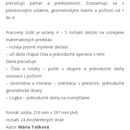
precvičujú pamäť a predstavivosť. Zoznamujú sa s
priestorovými vzťahmi, geometrickými tvarmi a počtom od 1
do 4.
Pracovný zošit je určený 4 – 5 ročným deťom na rozvíjanie
matematických predstáv:
– rozvíja presné myslenie dieťaťa
– učí dieťa chápať čísla a jednoduché operácie s nimi
Dieťa precvičuje:
– Čísla a vzťahy – počet v skupine a jednoduché úlohy
súvisiace s počtom
– Geometria a meranie – orientáciu v priestore, jednoduché
geometrické útvary
– Logika – jednoduché úlohy na rozmýšľanie
formát zošita: 210 mm x 297 mm (A4)
rozsah: 24 dvojfarebných strán
Autor:
Mária Tašková