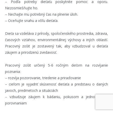
– Podľa potreby dieťaťu poskytnite pomoc a oporu.
Nezosmiešňujte ho.
– Nechajte mu potrebný čas na plnenie úloh.
– Oceňujte snahu a vôľu dieťaťa.
Dieťa sa vzdeláva z prírody, spoločenského prostredia, zdravia,
časových vzťahov, environmentálnej výchovy a iných oblastí.
Pracovný zošit je zostavený tak, aby vzbudzoval u dieťaťa
záujem a prirodzenú zvedavosť.
Pracovný zošit určený 5-6 ročným deťom na rozvíjanie
poznania:
– rozvíja pozorovanie, triedenie a priraďovanie
– cieľom je vyjadriť skúsenosť dieťaťa a predstavu o daných
javoch, predmetoch a situáciách
– vzbudzuje záujem k bádaniu, pokusom a jednoduchým
porovnaniam