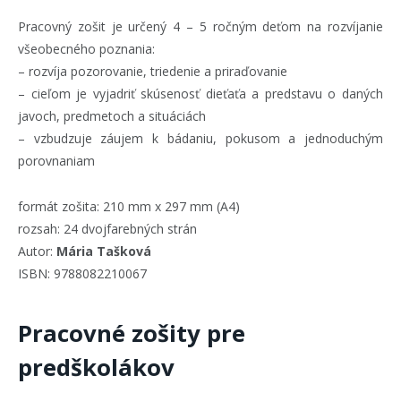
Pracovný zošit je určený 4 – 5 ročným deťom na rozvíjanie
všeobecného poznania:
– rozvíja pozorovanie, triedenie a priraďovanie
– cieľom je vyjadriť skúsenosť dieťaťa a predstavu o daných
javoch, predmetoch a situáciách
– vzbudzuje záujem k bádaniu, pokusom a jednoduchým
porovnaniam
formát zošita: 210 mm x 297 mm (A4)
rozsah: 24 dvojfarebných strán
Autor:
Mária Tašková
ISBN: 9788082210067
Pracovné zošity pre
predškolákov