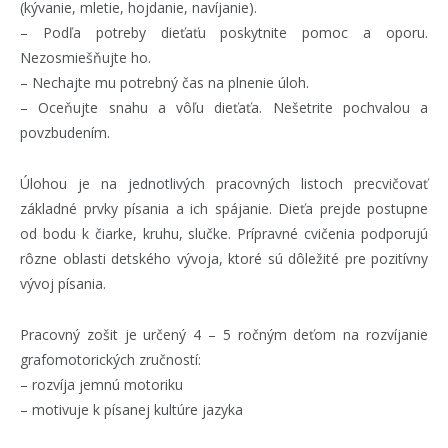
(kývanie, mletie, hojdanie, navíjanie).
– Podľa potreby dieťaťu poskytnite pomoc a oporu.
Nezosmiešňujte ho.
– Nechajte mu potrebný čas na plnenie úloh.
– Oceňujte snahu a vôľu dieťaťa. Nešetrite pochvalou a
povzbudením.
Úlohou je na jednotlivých pracovných listoch precvičovať
základné prvky písania a ich spájanie. Dieťa prejde postupne
od bodu k čiarke, kruhu, slučke. Prípravné cvičenia podporujú
rôzne oblasti detského vývoja, ktoré sú dôležité pre pozitívny
vývoj písania.
Pracovný zošit je určený 4 – 5 ročným deťom na rozvíjanie
grafomotorických zručností:
– rozvíja jemnú motoriku
– motivuje k písanej kultúre jazyka