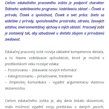
Cieľom edukačného pracovného zošita je podporiť charakter
Štátneho vzdelávacieho programu: Vzdelávaciu oblasť – Človek a
príroda, Človek a spoločnosť, Človek a svet práce. Dieťa sa
vzdeláva z prírody, spoločenského prostredia, zdravia, časových
vzťahov, environmentálnej výchovy a iných oblastí. Pracovný zošit
je zostavený tak, aby vzbudzoval u dieťaťa záujem a prirodzenú
zvedavosť.
Edukačný pracovný zošit rozvíja základné kompetencie dieťaťa,
a to hlavne vzdelávacie spôsobilosti, ktoré je možné v
predškolskom veku rozvíjať vďaka:
– Pozorovaniu – získavanie nových informácií
– Kategorizovaniu – priraďovanie, triedenie
– Empirickej komunikácii – vyjadriť argumentáciu vlastnou
skúsenosťou
Cieľom edukačného zošita je, aby dieťa získalo skúsenosti,
malo možnosť vyjadriť svoju predstavu o daných javoch,