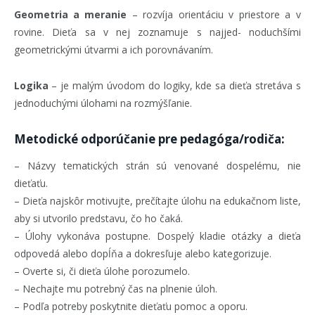
Geometria a meranie
– rozvíja orientáciu v priestore a v
rovine. Dieťa sa v nej zoznamuje s najjed- noduchšími
geometrickými útvarmi a ich porovnávaním.
Logika
– je malým úvodom do logiky, kde sa dieťa stretáva s
jednoduchými úlohami na rozmýšľanie.
Metodické odporúčanie pre pedagóga/rodiča:
– Názvy tematických strán sú venované dospelému, nie
dieťaťu.
– Dieťa najskôr motivujte, prečítajte úlohu na edukačnom liste,
aby si utvorilo predstavu, čo ho čaká.
– Úlohy vykonáva postupne. Dospelý kladie otázky a dieťa
odpovedá alebo dopĺňa a dokresľuje alebo kategorizuje.
– Overte si, či dieťa úlohe porozumelo.
– Nechajte mu potrebný čas na plnenie úloh.
– Podľa potreby poskytnite dieťaťu pomoc a oporu.