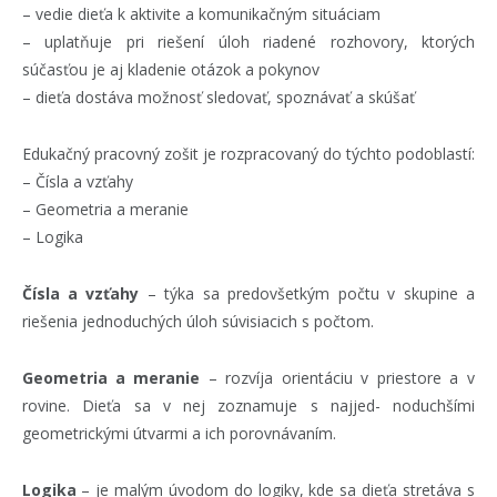
– vedie dieťa k aktivite a komunikačným situáciam
– uplatňuje pri riešení úloh riadené rozhovory, ktorých
súčasťou je aj kladenie otázok a pokynov
– dieťa dostáva možnosť sledovať, spoznávať a skúšať
Edukačný pracovný zošit je rozpracovaný do týchto podoblastí:
– Čísla a vzťahy
– Geometria a meranie
– Logika
Čísla a vzťahy
– týka sa predovšetkým počtu v skupine a
riešenia jednoduchých úloh súvisiacich s počtom.
Geometria a meranie
– rozvíja orientáciu v priestore a v
rovine. Dieťa sa v nej zoznamuje s najjed- noduchšími
geometrickými útvarmi a ich porovnávaním.
Logika
– je malým úvodom do logiky, kde sa dieťa stretáva s