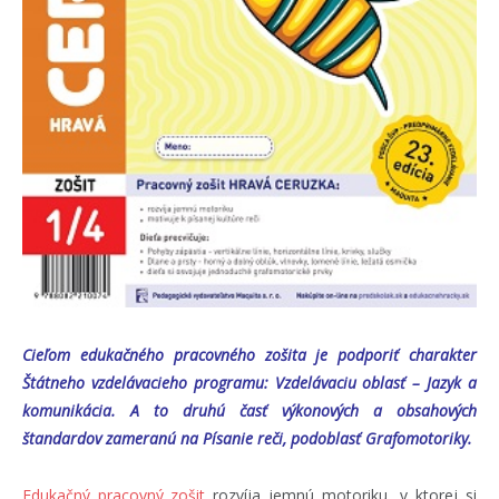
Cieľom edukačného pracovného zošita je podporiť charakter
Štátneho vzdelávacieho programu: Vzdelávaciu oblasť – Jazyk a
komunikácia. A to druhú časť výkonových a obsahových
štandardov zameranú na Písanie reči, podoblasť Grafomotoriky.
Edukačný pracovný zošit
rozvíja jemnú motoriku, v ktorej si