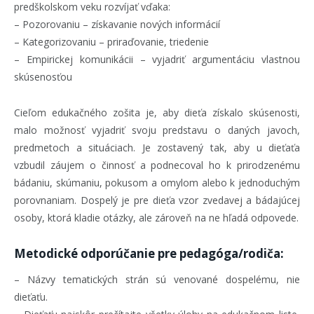
predškolskom veku rozvíjať vďaka:
– Pozorovaniu – získavanie nových informácií
– Kategorizovaniu – priraďovanie, triedenie
– Empirickej komunikácii – vyjadriť argumentáciu vlastnou
skúsenosťou
Cieľom edukačného zošita je, aby dieťa získalo skúsenosti,
malo možnosť vyjadriť svoju predstavu o daných javoch,
predmetoch a situáciach. Je zostavený tak, aby u dieťaťa
vzbudil záujem o činnosť a podnecoval ho k prirodzenému
bádaniu, skúmaniu, pokusom a omylom alebo k jednoduchým
porovnaniam. Dospelý je pre dieťa vzor zvedavej a bádajúcej
osoby, ktorá kladie otázky, ale zároveň na ne hľadá odpovede.
Metodické odporúčanie pre pedagóga/rodiča:
– Názvy tematických strán sú venované dospelému, nie
dieťaťu.