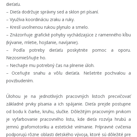
dieťaťu.
– Dieťa dodržuje správny sed a sklon pri písaní.
– Využíva koordináciu zraku a ruky.
– Kreslí uvoľnenou rukou plynulo a smelo.
– Znázorňuje grafické pohyby vychádzajúce z ramenného kĺbu
(kývanie, mletie, hojdanie, navíjanie).
– Podľa potreby dieťaťu poskytnite pomoc a oporu.
Nezosmiešňujte ho.
– Nechajte mu potrebný čas na plnenie úloh.
– Oceňujte snahu a vôľu dieťaťa. Nešetrite pochvalou a
povzbudením.
Úlohou je na jednotlivých pracovných listoch precvičovať
základné prvky písania a ich spájanie. Dieťa prejde postupne
od bodu k čiarke, kruhu, slučke. Dôležitým pracovným prvkom
je vyfarbovanie pracovného listu, kde dieťa rozvíja hrubú a
jemnú grafomotoriku a estetické vnímanie. Prípravné cvičenia
podporujú rôzne oblasti detského vývoja, ktoré sú dôležité pre