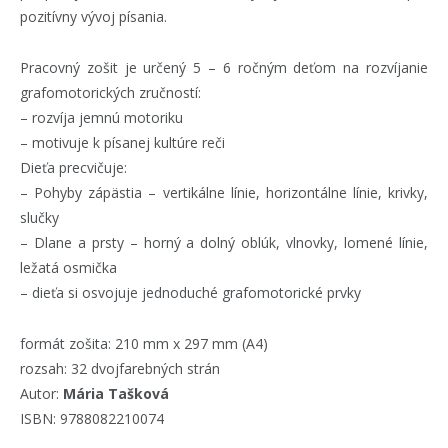
pozitívny vývoj písania.
Pracovný zošit je určený 5 – 6 ročným deťom na rozvíjanie
grafomotorických zručností:
– rozvíja jemnú motoriku
– motivuje k písanej kultúre reči
Dieťa precvičuje:
– Pohyby zápästia – vertikálne línie, horizontálne línie, krivky,
slučky
– Dlane a prsty – horný a dolný oblúk, vlnovky, lomené línie,
ležatá osmička
– dieťa si osvojuje jednoduché grafomotorické prvky
formát zošita: 210 mm x 297 mm (A4)
rozsah: 32 dvojfarebných strán
Autor:
Mária Tašková
ISBN: 9788082210074