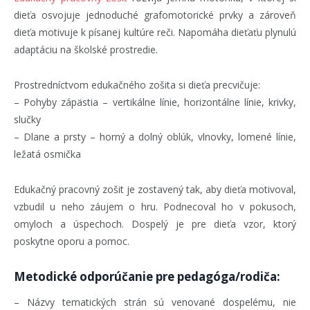
dieťa osvojuje jednoduché grafomotorické prvky a zároveň
dieťa motivuje k písanej kultúre reči. Napomáha dieťaťu plynulú
adaptáciu na školské prostredie.
Prostredníctvom edukačného zošita si dieťa precvičuje:
– Pohyby zápästia – vertikálne línie, horizontálne línie, krivky,
slučky
– Dlane a prsty – horný a dolný oblúk, vlnovky, lomené línie,
ležatá osmička
Edukačný pracovný zošit je zostavený tak, aby dieťa motivoval,
vzbudil u neho záujem o hru. Podnecoval ho v pokusoch,
omyloch a úspechoch. Dospelý je pre dieťa vzor, ktorý
poskytne oporu a pomoc.
Metodické odporúčanie pre pedagóga/rodiča:
– Názvy tematických strán sú venované dospelému, nie