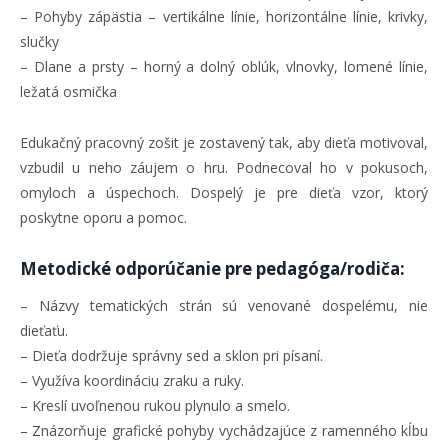
– Pohyby zápästia – vertikálne línie, horizontálne línie, krivky,
slučky
– Dlane a prsty – horný a dolný oblúk, vlnovky, lomené línie,
ležatá osmička
Edukačný pracovný zošit je zostavený tak, aby dieťa motivoval,
vzbudil u neho záujem o hru. Podnecoval ho v pokusoch,
omyloch a úspechoch. Dospelý je pre dieťa vzor, ktorý
poskytne oporu a pomoc.
Metodické odporúčanie pre pedagóga/rodiča:
– Názvy tematických strán sú venované dospelému, nie
dieťaťu.
– Dieťa dodržuje správny sed a sklon pri písaní.
– Využíva koordináciu zraku a ruky.
– Kreslí uvoľnenou rukou plynulo a smelo.
– Znázorňuje grafické pohyby vychádzajúce z ramenného kĺbu