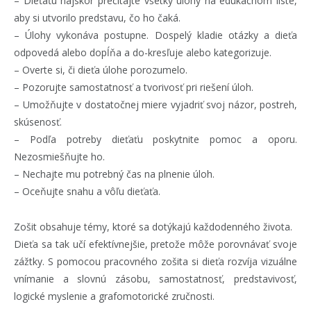
– Dieťaťu najskôr prečítajte všetky úlohy na edukačnom liste,
aby si utvorilo predstavu, čo ho čaká.
– Úlohy vykonáva postupne. Dospelý kladie otázky a dieťa
odpovedá alebo dopĺňa a do-kresľuje alebo kategorizuje.
– Overte si, či dieťa úlohe porozumelo.
– Pozorujte samostatnosť a tvorivosť pri riešení úloh.
– Umožňujte v dostatočnej miere vyjadriť svoj názor, postreh,
skúsenosť.
– Podľa potreby dieťaťu poskytnite pomoc a oporu.
Nezosmiešňujte ho.
– Nechajte mu potrebný čas na plnenie úloh.
– Oceňujte snahu a vôľu dieťaťa.
Zošit obsahuje témy, ktoré sa dotýkajú každodenného života.
Dieťa sa tak učí efektívnejšie, pretože môže porovnávať svoje
zážtky. S pomocou pracovného zošita si dieťa rozvíja vizuálne
vnímanie a slovnú zásobu, samostatnosť, predstavivosť,
logické myslenie a grafomotorické zručnosti.