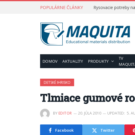
POPULÁRNE ČLÁNKY
Rysovacie potreby na 
TV
DOMOV
AKTUALITY
PRODUKTY
MAQUIT
DETSKÉ IHRISKO
Tlmiace gumové ro
BY
EDITOR
20. JÚLA 2010
UPDATED:
5. A
Facebook
Twitter