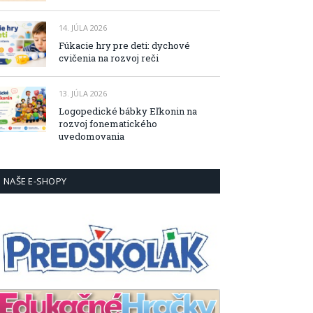
14. JÚLA 2026
Fúkacie hry pre deti: dychové
cvičenia na rozvoj reči
13. JÚLA 2026
Logopedické bábky Eľkonin na
rozvoj fonematického
uvedomovania
NAŠE E-SHOPY