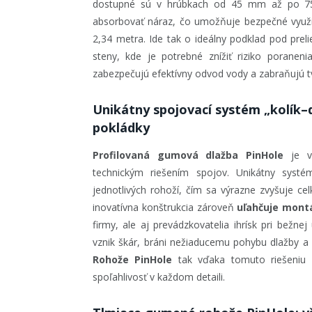
dostupné sú v hrúbkach od 45 mm až po 75
absorbovať náraz, čo umožňuje bezpečné využi
2,34 metra. Ide tak o ideálny podklad pod prel
steny, kde je potrebné znížiť riziko porane
zabezpečujú efektívny odvod vody a zabraňujú tv
Unikátny spojovací systém „kolík–d
pokládky
Profilovaná gumová dlažba PinHole
je vý
technickým riešením spojov. Unikátny systé
jednotlivých rohoží, čím sa výrazne zvyšuje cel
inovatívna konštrukcia zároveň
uľahčuje mont
firmy, ale aj prevádzkovatelia ihrísk pri bežne
vznik škár, bráni nežiaducemu pohybu dlažby a 
Rohože PinHole
tak vďaka tomuto riešeniu 
spoľahlivosť v každom detaili.