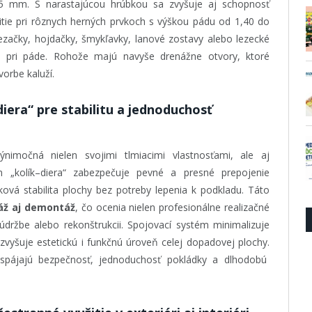
 mm. S narastajúcou hrúbkou sa zvyšuje aj schopnosť
tie pri rôznych herných prvkoch s výškou pádu od 1,40 do
iezačky, hojdačky, šmykľavky, lanové zostavy alebo lezecké
nia pri páde. Rohože majú navyše drenážne otvory, ktoré
orbe kaluží.
iera“ pre stabilitu a jednoduchosť
nimočná nielen svojimi tlmiacimi vlastnosťami, ale aj
m „kolík–diera“ zabezpečuje pevné a presné prepojenie
ková stabilita plochy bez potreby lepenia k podkladu. Táto
áž aj demontáž
, čo ocenia nielen profesionálne realizačné
j údržbe alebo rekonštrukcii. Spojovací systém minimalizuje
zvyšuje estetickú i funkčnú úroveň celej dopadovej plochy.
spájajú bezpečnosť, jednoduchosť pokládky a dlhodobú