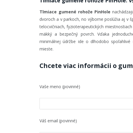
Tlmiace gumené rohože PinHole: všes
Tlmiace gumené rohože PinHole
nachádzajú 
dvoroch a v parkoch, no výborne poslúžia aj v šp
telocvičniach, fyzioterapeutických miestnostiach 
mäkký a bezpečný povrch. Vďaka jednoduché
minimálnej údržbe ide o dlhodobo spoľahlivé 
mieste.
Chcete viac informácii o gu
Vaše meno (povinné)
Váš email (povinné)