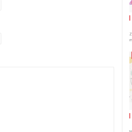
Z
m
N