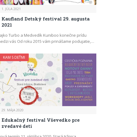
1. JÚLA 2021
Kaufland Detský festival 29. augusta
2021
ajko Turbo a Medvedík Kuniboo konečne prídu
edzi vás Od roku 2015 vám prinášame podujatie,…
KAM S DEŤMI
29. MÁJA 2020
Edukačný festival Vševedko pre
zvedavé deti
ová termín 11. októbra 2020, Stará tržnica,