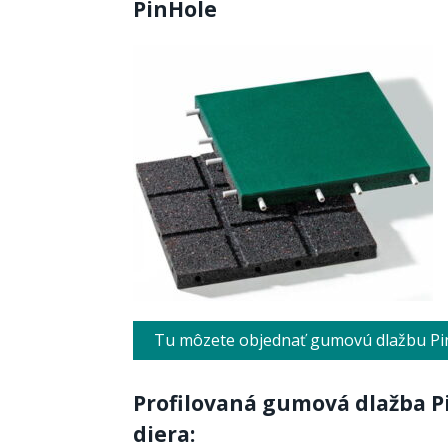
PinHole
Tu môzete objednať gumovú dlažbu Pin
Profilovaná gumová dlažba Pi
diera: