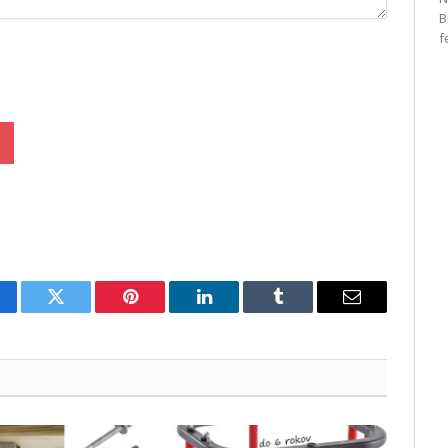
B
f
cebook
Twitter
Pinterest
LinkedIn
Tumblr
Email