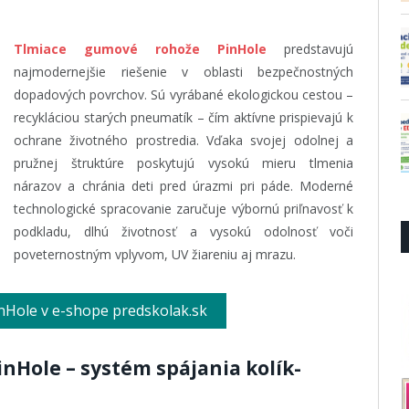
Tlmiace gumové rohože PinHole
predstavujú
najmodernejšie riešenie v oblasti bezpečnostných
dopadových povrchov. Sú vyrábané ekologickou cestou –
recykláciou starých pneumatík – čím aktívne prispievajú k
ochrane životného prostredia. Vďaka svojej odolnej a
pružnej štruktúre poskytujú vysokú mieru tlmenia
nárazov a chránia deti pred úrazmi pri páde. Moderné
technologické spracovanie zaručuje výbornú priľnavosť k
podkladu, dlhú životnosť a vysokú odolnosť voči
poveternostným vplyvom, UV žiareniu aj mrazu.
Hole v e-shope predskolak.sk
nHole – systém spájania kolík-