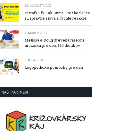
22. AUGUSTA 2021
Piatnik Tik Tak Bum! – rozhodujúce
sú správne slová a rýchle reakcie
9. MARCA 2021
Melissa & Doug drevená farebná
mozaika pre deti, 120 dielikov
3. JÚLA 2020
Logopedické pomôcky pre deti
NAŠI PARTNERI