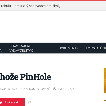
tabuľu – praktický sprievodca pre školy
PEDAGOGICKÉ
DOKUMENTY
FOTOGALÉRI
A
VYDAVATEĽSTVO
hože PinHole
UGUSTA 2025
NEKOMENTOVANÉ
3 MINS READ
Pinterest