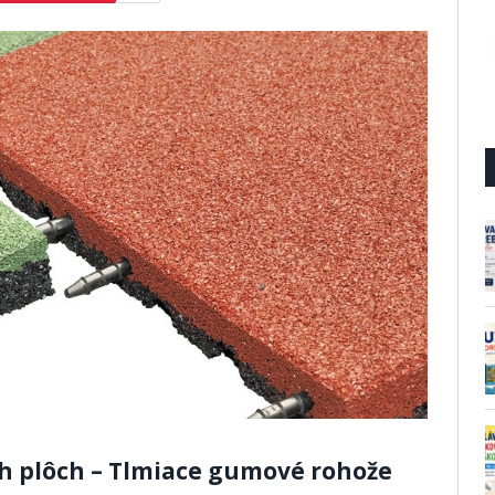
h plôch – Tlmiace gumové rohože