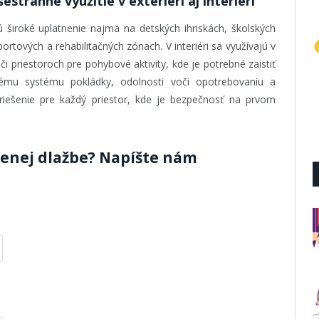
tranné využitie v exteriéri aj interiéri
široké uplatnenie najmä na detských ihriskách, školských
ortových a rehabilitačných zónach. V interiéri sa využívajú v
či priestoroch pre pohybové aktivity, kde je potrebné zaistiť
mu systému pokládky, odolnosti voči opotrebovaniu a
riešenie pre každý priestor, kde je bezpečnosť na prvom
menej dlažbe? Napíšte nám