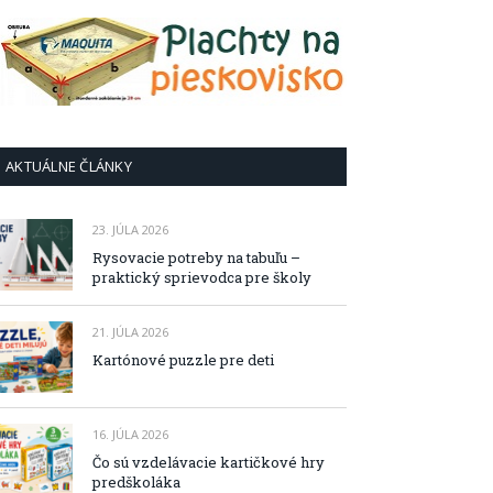
AKTUÁLNE ČLÁNKY
23. JÚLA 2026
Rysovacie potreby na tabuľu –
praktický sprievodca pre školy
21. JÚLA 2026
Kartónové puzzle pre deti
16. JÚLA 2026
Čo sú vzdelávacie kartičkové hry
predškoláka