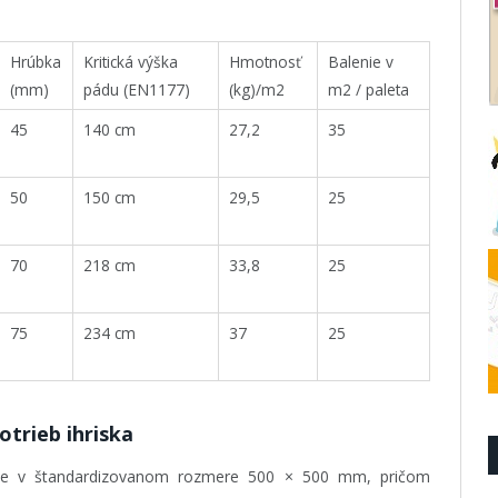
Hrúbka
Kritická výška
Hmotnosť
Balenie v
(mm)
pádu (EN1177)
(kg)/m2
m2 / paleta
45
140 cm
27,2
35
50
150 cm
29,5
25
70
218 cm
33,8
25
75
234 cm
37
25
trieb ihriska
 v štandardizovanom rozmere 500 × 500 mm, pričom