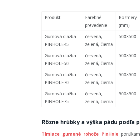
Produkt
Farebné
Rozmery
prevedenie
(mm)
Gumová dlažba
červená,
500×500
PINHOLE45
zelená, čierna
Gumová dlažba
červená,
500×500
PINHOLE50
zelená, čierna
Gumová dlažba
červená,
500×500
PINHOLE70
zelená, čierna
Gumová dlažba
červená,
500×500
PINHOLE75
zelená, čierna
Rôzne hrúbky a výška pádu podľa po
Tlmiace gumené rohože PinHole
ponúkame