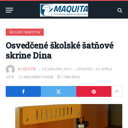
ŠKOLSKÝ NÁBYTOK
Osvedčené školské šatňové
skrine Dina
BY
EDITOR
19. JANUÁRA 2010
UPDATED:
24. APRÍLA
2018
NEKOMENTOVANÉ
1 MIN READ