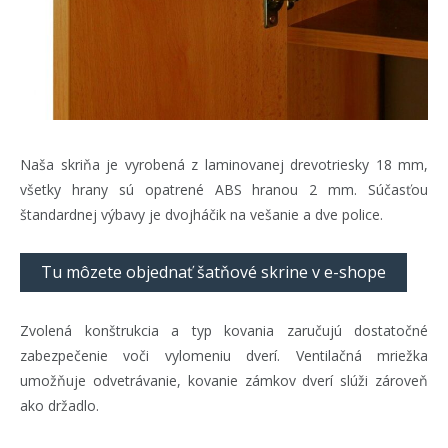
Naša skriňa je vyrobená z laminovanej drevotriesky 18 mm,
všetky hrany sú opatrené ABS hranou 2 mm. Súčasťou
štandardnej výbavy je dvojháčik na vešanie a dve police.
Tu môzete objednať šatňové skrine v e-shope
Zvolená konštrukcia a typ kovania zaručujú dostatočné
zabezpečenie voči vylomeniu dverí. Ventilačná mriežka
umožňuje odvetrávanie, kovanie zámkov dverí slúži zároveň
ako držadlo.