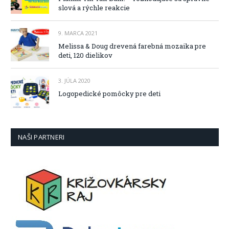
slová a rýchle reakcie
9. MARCA 2021
Melissa & Doug drevená farebná mozaika pre
deti, 120 dielikov
3. JÚLA 2020
Logopedické pomôcky pre deti
NAŠI PARTNERI