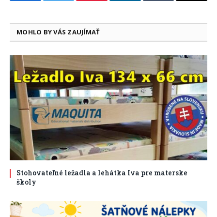
Facebook
Twitter
Pinterest
LinkedIn
Tumblr
Email
MOHLO BY VÁS ZAUJÍMAŤ
Stohovateľné ležadla a lehátka Iva pre materske
školy