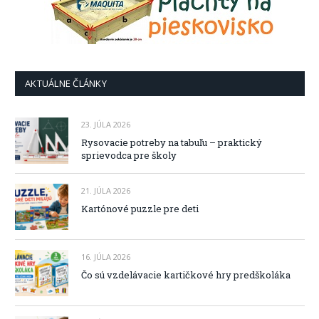
AKTUÁLNE ČLÁNKY
23. JÚLA 2026
Rysovacie potreby na tabuľu – praktický
sprievodca pre školy
21. JÚLA 2026
Kartónové puzzle pre deti
16. JÚLA 2026
Čo sú vzdelávacie kartičkové hry predškoláka