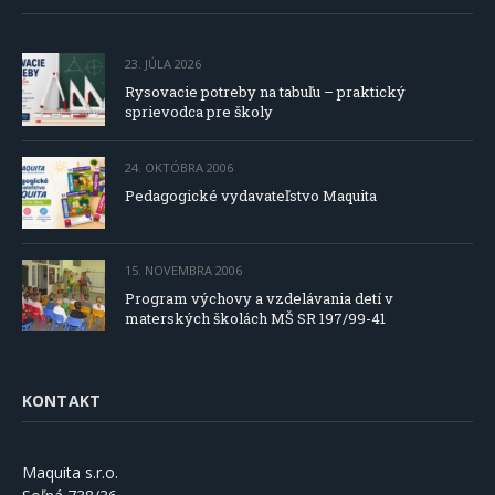
23. JÚLA 2026
Rysovacie potreby na tabuľu – praktický
sprievodca pre školy
24. OKTÓBRA 2006
Pedagogické vydavateľstvo Maquita
15. NOVEMBRA 2006
Program výchovy a vzdelávania detí v
materských školách MŠ SR 197/99-41
KONTAKT
Maquita s.r.o.