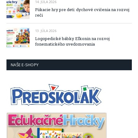
14. JÚLA 2026
Fúkacie hry pre deti: dychové cvičenia na rozvoj
reči
13. JÚLA 2026
Logopedické bábky Eľkonin na rozvoj
fonematického uvedomovania
NAŠE E-SHOPY