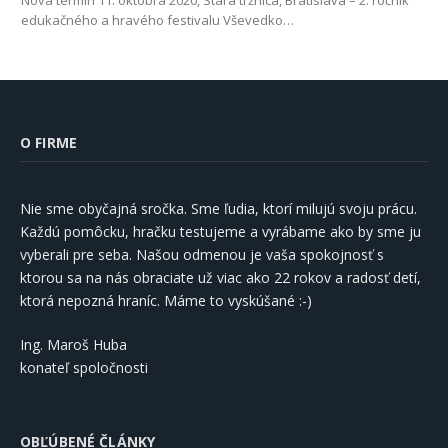
Nová termín 11. októbra 2020, Stará tržnica, Bratislava – 2. ročník
edukačného a hravého festivalu Vševedko…
O FIRME
Nie sme obyčajná sročka. Sme ľudia, ktorí milujú svoju prácu.
Každú pomôcku, hračku testujeme a vyrábame ako by sme ju
vyberali pre seba. Našou odmenou je vaša spokojnosť s
ktorou sa na nás obraciate už viac ako 22 rokov a radosť detí,
ktorá nepozná hraníc. Máme to vyskúšané :-)
Ing. Maroš Huba
konateľ spoločnosti
OBĽÚBENÉ ČLÁNKY