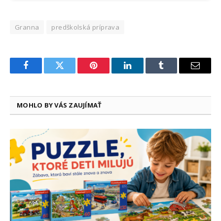
Granna
predškolská príprava
Facebook
Twitter
Pinterest
LinkedIn
Tumblr
Email
MOHLO BY VÁS ZAUJÍMAŤ