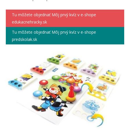
Tu môžete objednať Môj prvý kvíz v e-shope
edukacnehracky.sk
Tu môžete objednať Môj prvý kvíz v e-shope
predskolak.sk