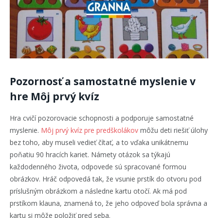
Pozornosť a samostatné myslenie v
hre Môj prvý kvíz
Hra cvičí pozorovacie schopnosti a podporuje samostatné
myslenie.
Môj prvý kvíz pre predškolákov
môžu deti riešiť úlohy
bez toho, aby museli vedieť čítať, a to vďaka unikátnemu
poňatiu 90 hracích kariet. Námety otázok sa týkajú
každodenného života, odpovede sú spracované formou
obrázkov. Hráč odpovedá tak, že vsunie prstík do otvoru pod
príslušným obrázkom a následne kartu otočí. Ak má pod
prstíkom klauna, znamená to, že jeho odpoveď bola správna a
kartu si môže položiť pred seba.