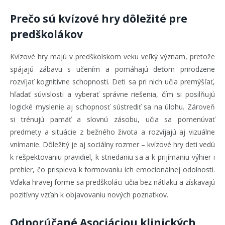
Prečo sú kvízové hry dôležité pre
predškolákov
Kvízové hry majú v predškolskom veku veľký význam, pretože
spájajú zábavu s učením a pomáhajú deťom prirodzene
rozvíjať kognitívne schopnosti. Deti sa pri nich učia premýšľať,
hľadať súvislosti a vyberať správne riešenia, čím si posilňujú
logické myslenie aj schopnosť sústrediť sa na úlohu. Zároveň
si trénujú pamäť a slovnú zásobu, učia sa pomenúvať
predmety a situácie z bežného života a rozvíjajú aj vizuálne
vnímanie. Dôležitý je aj sociálny rozmer – kvízové hry deti vedú
k rešpektovaniu pravidiel, k striedaniu sa a k prijímaniu výhier i
prehier, čo prispieva k formovaniu ich emocionálnej odolnosti.
Vďaka hravej forme sa predškoláci učia bez nátlaku a získavajú
pozitívny vzťah k objavovaniu nových poznatkov.
Odporúčané Asociáciou klinických