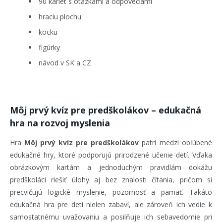
90 kariet s otázkami a odpoveďami
hraciu plochu
kocku
figúrky
návod v SK a CZ
Môj prvý kvíz pre predškolákov – edukačná
hra na rozvoj myslenia
Hra
Môj prvý kvíz pre predškolákov
patrí medzi obľúbené
edukačné hry, ktoré podporujú prirodzené učenie detí. Vďaka
obrázkovým kartám a jednoduchým pravidlám dokážu
predškoláci riešiť úlohy aj bez znalosti čítania, pričom si
precvičujú logické myslenie, pozornosť a pamäť. Takáto
edukačná hra pre deti nielen zabaví, ale zároveň ich vedie k
samostatnému uvažovaniu a posilňuje ich sebavedomie pri