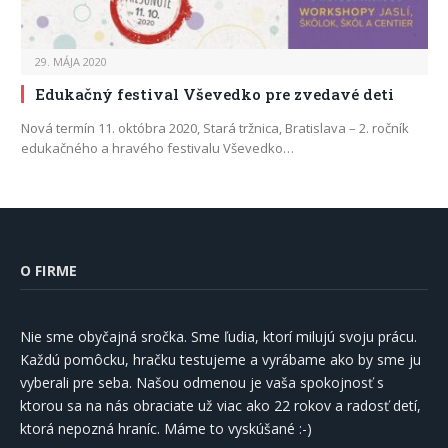
29. MÁJA 2020
Edukačný festival Vševedko pre zvedavé deti
Nová termín 11. októbra 2020, Stará tržnica, Bratislava – 2. ročník
edukačného a hravého festivalu Vševedko…
O FIRME
Nie sme obyčajná sročka. Sme ľudia, ktorí milujú svoju prácu.
Každú pomôcku, hračku testujeme a vyrábame ako by sme ju
vyberali pre seba. Našou odmenou je vaša spokojnosť s
ktorou sa na nás obraciate už viac ako 22 rokov a radosť detí,
ktorá nepozná hraníc. Máme to vyskúšané :-)