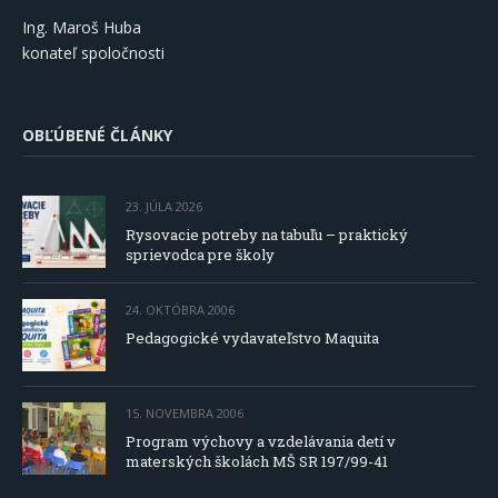
Ing. Maroš Huba
konateľ spoločnosti
OBĽÚBENÉ ČLÁNKY
23. JÚLA 2026
Rysovacie potreby na tabuľu – praktický
sprievodca pre školy
24. OKTÓBRA 2006
Pedagogické vydavateľstvo Maquita
15. NOVEMBRA 2006
Program výchovy a vzdelávania detí v
materských školách MŠ SR 197/99-41