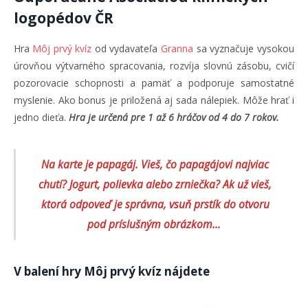
logopédov ČR
Hra
Môj prvý kvíz
od vydavateľa
Granna
sa vyznačuje vysokou
úrovňou výtvarného spracovania, rozvíja slovnú zásobu, cvičí
pozorovacie schopnosti a pamäť a podporuje samostatné
myslenie. Ako bonus je priložená aj sada nálepiek. Môže hrať i
jedno dieťa.
Hra je určená pre 1 až 6 hráčov od 4 do 7 rokov.
Na karte je papagáj. Vieš, čo papagájovi najviac
chutí? Jogurt, polievka alebo zrniečka? Ak už vieš,
ktorá odpoveď je správna, vsuň prstík do otvoru
pod príslušným obrázkom…
V balení hry Môj prvý kvíz nájdete