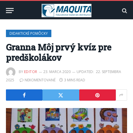
DIDAKTICKÉ POMÔCKY
Granna Môj prvý kvíz pre
predškolákov
BY
EDITOR
23. MARCA 2020
UPDATED:
22. SEPTEMBRA
2025
NEKOMENTOVANÉ
3 MINS READ