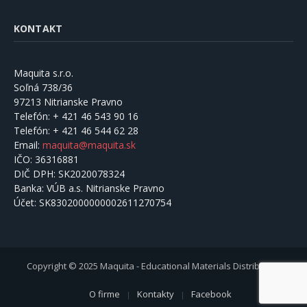
KONTAKT
Maquita s.r.o.
Soľná 738/36
97213 Nitrianske Pravno
Telefón:
+ 421 46 543 90 16
Telefón:
+ 421 46 544 62 28
Email:
maquita@maquita.sk
IČO:
36316881
DIČ DPH:
SK2020078324
Banka:
VÚB a.s. Nitrianske Pravno
Účet:
SK8302000000002611270754
Copyright © 2025 Maquita - Educational Materials Distribution
O firme
Kontakty
Facebook