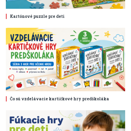
Kartónové puzzle pre deti
Čo sú vzdelávacie kartičkové hry predškoláka