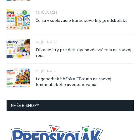
16. JÚLA 2026
Čo sú vzdelávacie kartičkové hry predškoláka
14. JÚLA 2026
Fúkacie hry pre deti: dychové cvičenia na rozvoj
reči
13. JÚLA 2026
Logopedické bábky Eľkonin na rozvoj
fonematického uvedomovania
NAŠE E-SHOPY