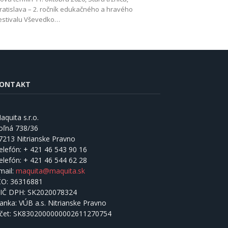
ratislava – 2. ročník edukačného a hravého
estivalu Vševedko…
ONTAKT
aquita s.r.o.
oľná 738/36
7213 Nitrianske Pravno
elefón:
+ 421 46 543 90 16
elefón:
+ 421 46 544 62 28
mail:
maquita@maquita.sk
ČO:
36316881
IČ DPH:
SK2020078324
anka:
VÚB a.s. Nitrianske Pravno
čet:
SK8302000000002611270754