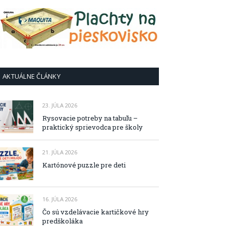
AKTUÁLNE ČLÁNKY
23. JÚLA 2026
Rysovacie potreby na tabuľu –
praktický sprievodca pre školy
21. JÚLA 2026
Kartónové puzzle pre deti
16. JÚLA 2026
Čo sú vzdelávacie kartičkové hry
predškoláka