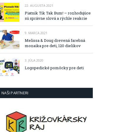
22. AUGUSTA 2021
Piatnik Tik Tak Bum! – rozhodujúce
sú správne slová a rýchle reakcie
9. MARCA 2021
Melissa & Doug drevená farebná
mozaika pre deti, 120 dielikov
3. JÚLA 2020
Logopedické pomôcky pre deti
NAŠI PARTNERI