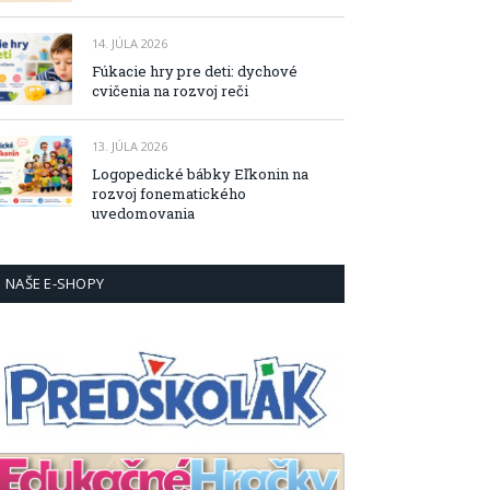
14. JÚLA 2026
Fúkacie hry pre deti: dychové
cvičenia na rozvoj reči
13. JÚLA 2026
Logopedické bábky Eľkonin na
rozvoj fonematického
uvedomovania
NAŠE E-SHOPY