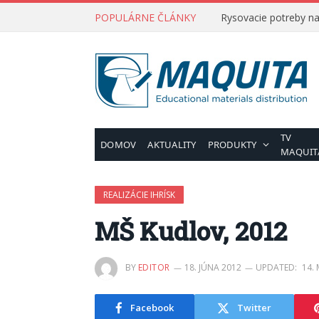
POPULÁRNE ČLÁNKY
Rysovacie potreby na 
TV
DOMOV
AKTUALITY
PRODUKTY
MAQUIT
REALIZÁCIE IHRÍSK
MŠ Kudlov, 2012
BY
EDITOR
18. JÚNA 2012
UPDATED:
14.
Facebook
Twitter