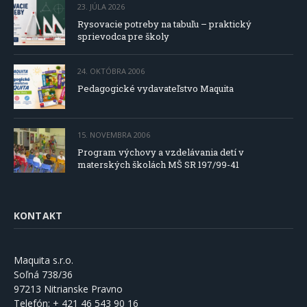
23. JÚLA 2026
Rysovacie potreby na tabuľu – praktický
sprievodca pre školy
24. OKTÓBRA 2006
Pedagogické vydavateľstvo Maquita
15. NOVEMBRA 2006
Program výchovy a vzdelávania detí v
materských školách MŠ SR 197/99-41
KONTAKT
Maquita s.r.o.
Soľná 738/36
97213 Nitrianske Pravno
Telefón:
+ 421 46 543 90 16