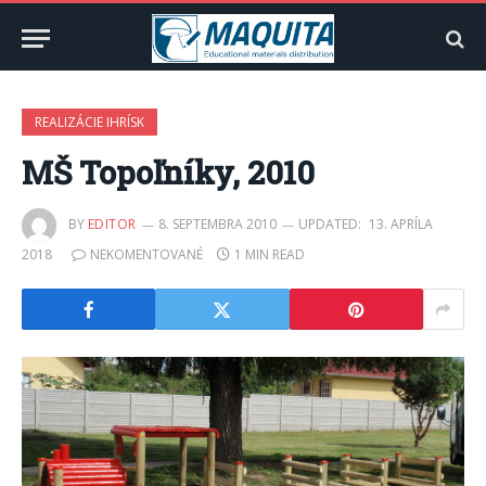
REALIZÁCIE IHRÍSK
MŠ Topoľníky, 2010
BY
EDITOR
8. SEPTEMBRA 2010
UPDATED:
13. APRÍLA
2018
NEKOMENTOVANÉ
1 MIN READ