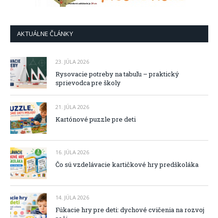
AKTUÁLNE ČLÁNKY
23. JÚLA 2026
Rysovacie potreby na tabuľu – praktický
sprievodca pre školy
21. JÚLA 2026
Kartónové puzzle pre deti
16. JÚLA 2026
Čo sú vzdelávacie kartičkové hry predškoláka
14. JÚLA 2026
Fúkacie hry pre deti: dychové cvičenia na rozvoj