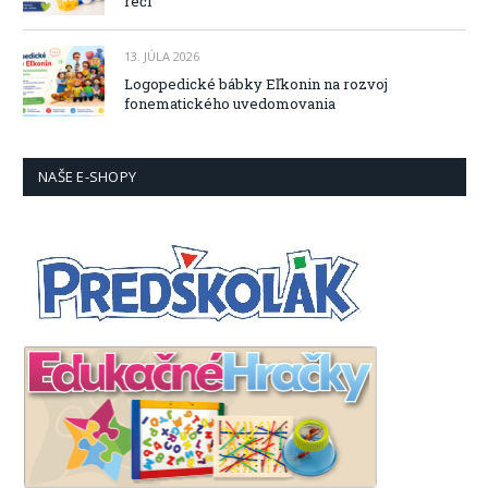
reči
13. JÚLA 2026
Logopedické bábky Eľkonin na rozvoj
fonematického uvedomovania
NAŠE E-SHOPY