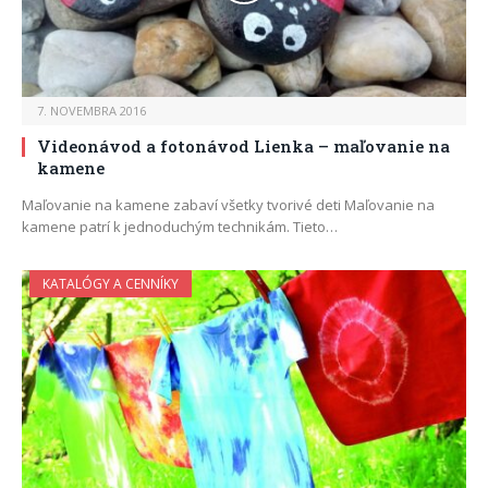
7. NOVEMBRA 2016
Videonávod a fotonávod Lienka – maľovanie na
kamene
Maľovanie na kamene zabaví všetky tvorivé deti Maľovanie na
kamene patrí k jednoduchým technikám. Tieto…
KATALÓGY A CENNÍKY