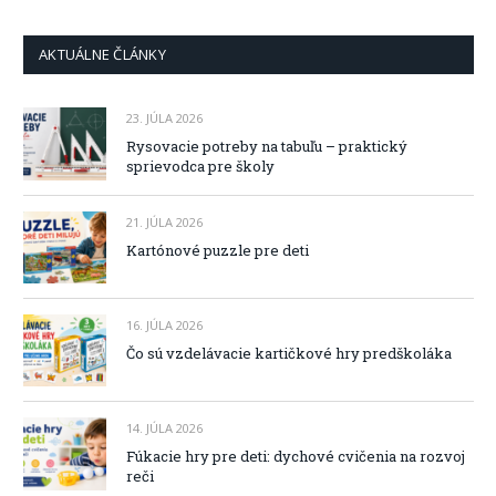
AKTUÁLNE ČLÁNKY
23. JÚLA 2026
Rysovacie potreby na tabuľu – praktický
sprievodca pre školy
21. JÚLA 2026
Kartónové puzzle pre deti
16. JÚLA 2026
Čo sú vzdelávacie kartičkové hry predškoláka
14. JÚLA 2026
Fúkacie hry pre deti: dychové cvičenia na rozvoj
reči