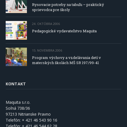
Rysovacie potreby na tabuľu – praktický
sprievodca pre školy
24. OKTÓBRA 2006
Pedagogické vydavateľstvo Maquita
15. NOVEMBRA 2006
Program výchovy a vzdelávania detí v
materských školách MŠ SR 197/99-41
KONTAKT
Maquita s.r.o.
Soľná 738/36
97213 Nitrianske Pravno
Telefón:
+ 421 46 543 90 16
Telefón:
+ 421 46 544 62 28