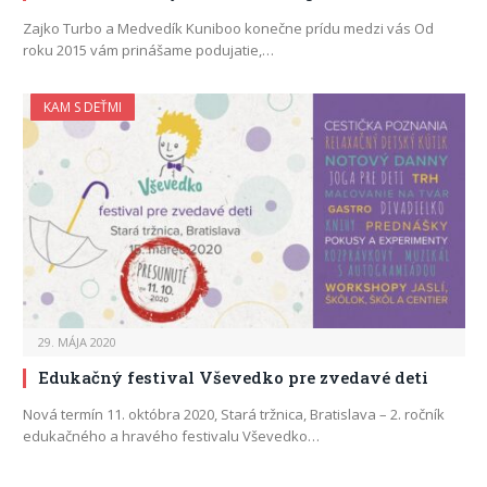
Zajko Turbo a Medvedík Kuniboo konečne prídu medzi vás Od
roku 2015 vám prinášame podujatie,…
KAM S DEŤMI
29. MÁJA 2020
Edukačný festival Vševedko pre zvedavé deti
Nová termín 11. októbra 2020, Stará tržnica, Bratislava – 2. ročník
edukačného a hravého festivalu Vševedko…