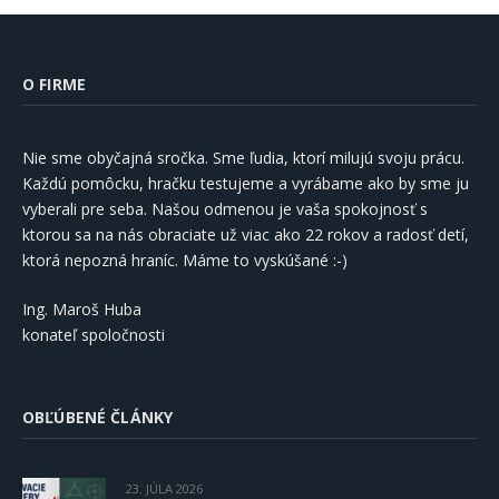
O FIRME
Nie sme obyčajná sročka. Sme ľudia, ktorí milujú svoju prácu.
Každú pomôcku, hračku testujeme a vyrábame ako by sme ju
vyberali pre seba. Našou odmenou je vaša spokojnosť s
ktorou sa na nás obraciate už viac ako 22 rokov a radosť detí,
ktorá nepozná hraníc. Máme to vyskúšané :-)
Ing. Maroš Huba
konateľ spoločnosti
OBĽÚBENÉ ČLÁNKY
23. JÚLA 2026