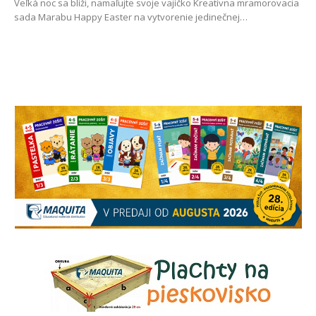
Veľká noc sa blíži, namaľujte svoje vajíčko Kreatívna mramorovacia
sada Marabu Happy Easter na vytvorenie jedinečnej…