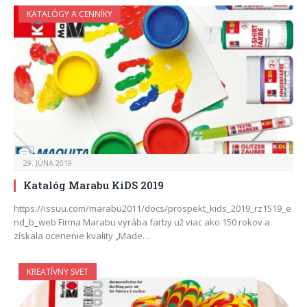
KATALÓGY A CENNÍKY
29. JÚNA 2019
Katalóg Marabu KiDS 2019
https://issuu.com/marabu2011/docs/prospekt_kids_2019_rz1519_e
nd_b_web Firma Marabu vyrába farby už viac ako 150 rokov a
získala ocenenie kvality „Made…
KREATÍVNY SVET