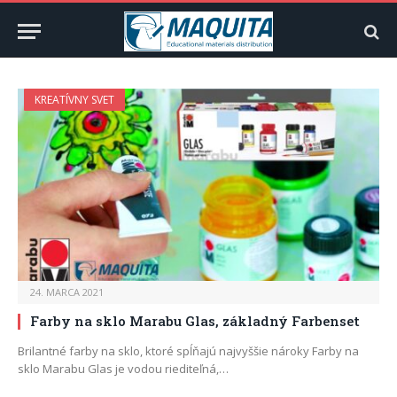
KREATÍVNY SVET
24. MARCA 2021
Farby na sklo Marabu Glas, základný Farbenset
Brilantné farby na sklo, ktoré spĺňajú najvyššie nároky Farby na
sklo Marabu Glas je vodou riediteľná,…