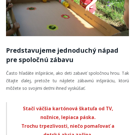
Predstavujeme jednoduchý nápad
pre spoločnú zábavu
Často hľadáte inšpirácie, ako deti zabaviť spoločnou hrou. Tak
čítajte ďalej, pretože tu nájdete zábavnú inšpiráciu, ktorú
môžete so svojimi deťmi ihneď vyskúšať.
Stačí väčšia kartónová škatuľa od TV,
nožnice, lepiaca páska.
Trochu trpezlivosti, niečo pomaľovať a
detská akcia začína.