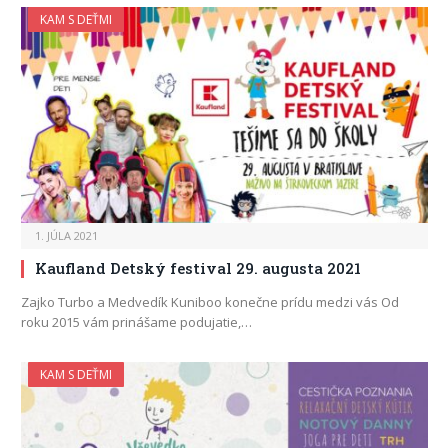
KAM S DEŤMI
1. JÚLA 2021
Kaufland Detský festival 29. augusta 2021
Zajko Turbo a Medvedík Kuniboo konečne prídu medzi vás Od
roku 2015 vám prinášame podujatie,…
KAM S DEŤMI