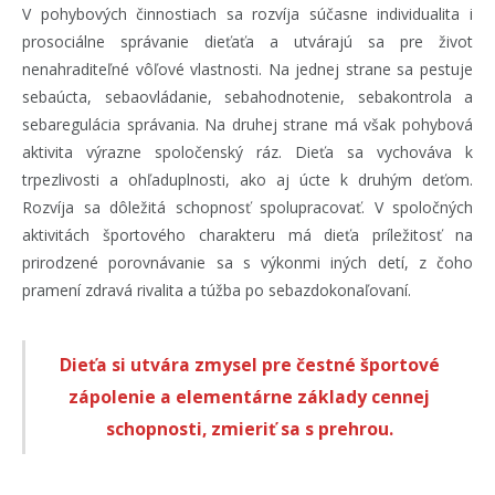
V pohybových činnostiach sa rozvíja súčasne individualita i
prosociálne správanie dieťaťa a utvárajú sa pre život
nenahraditeľné vôľové vlastnosti. Na jednej strane sa pestuje
sebaúcta, sebaovládanie, sebahodnotenie, sebakontrola a
sebaregulácia správania. Na druhej strane má však pohybová
aktivita výrazne spoločenský ráz. Dieťa sa vychováva k
trpezlivosti a ohľaduplnosti, ako aj úcte k druhým deťom.
Rozvíja sa dôležitá schopnosť spolupracovať. V spoločných
aktivitách športového charakteru má dieťa príležitosť na
prirodzené porovnávanie sa s výkonmi iných detí, z čoho
pramení zdravá rivalita a túžba po sebazdokonaľovaní.
Dieťa si utvára zmysel pre čestné športové
zápolenie a elementárne základy cennej
schopnosti, zmieriť sa s prehrou.