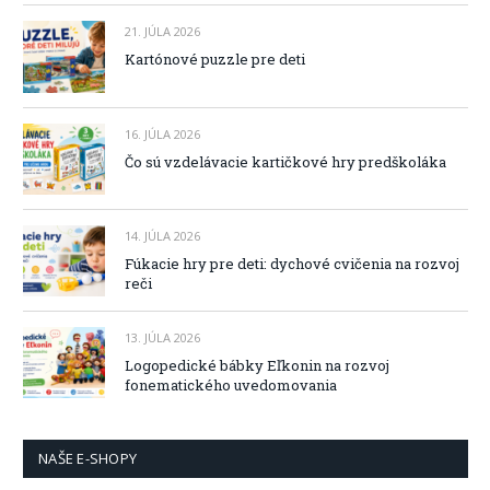
21. JÚLA 2026
Kartónové puzzle pre deti
16. JÚLA 2026
Čo sú vzdelávacie kartičkové hry predškoláka
14. JÚLA 2026
Fúkacie hry pre deti: dychové cvičenia na rozvoj
reči
13. JÚLA 2026
Logopedické bábky Eľkonin na rozvoj
fonematického uvedomovania
NAŠE E-SHOPY