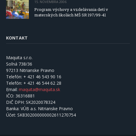
15. NOVEMBRA 2006
Program výchovy a vzdelávania detí v
materských školách MŠ SR 197/99-41
KONTAKT
Maquita s.r.o.
Soľná 738/36
97213 Nitrianske Pravno
Telefón:
+ 421 46 543 90 16
Telefón:
+ 421 46 544 62 28
Email:
maquita@maquita.sk
IČO:
36316881
DIČ DPH:
SK2020078324
Banka:
VÚB a.s. Nitrianske Pravno
Účet:
SK8302000000002611270754