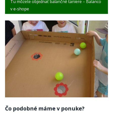
Tu môzete objednať balančné taniere – Balanco
v e-shope
Čo podobné máme v ponuke?