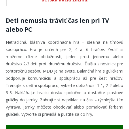
Deti nemusia tráviť čas len pri TV
alebo PC
Netradičná, bláznivá koordinačná hra – ideálna na tímovú
spoluprácu. Hra je určená pre 2, 4 aj 6 hráčov. Zvoliť si
možeme rôzne obtiažnosti, jeden proti jednému alebo
družstvo 2-3 deti proti druhému družstvu. Ďalšia z noviniek pre
tohtoročnú sezónu MDD je na svete. Balančná hra s guličkami
podporuje komunikáciu a spoluprácu až pre šesť hráčov.
Trénujte s deťmi spoluprácu, vyberte obtiažnosť 1-1, 2-2 alebo
3-3. Nakláňajte hraciu dosku spoločne a dostaňte plastové
guličky do jamky. Zahrajte si napríklad na čas – rýchlejšia tím
vyhráva. Jamky môžete obodovať alebo pomalovať farbami
guličiek. Vytvorte si pravidlá a pustite sa do hry.