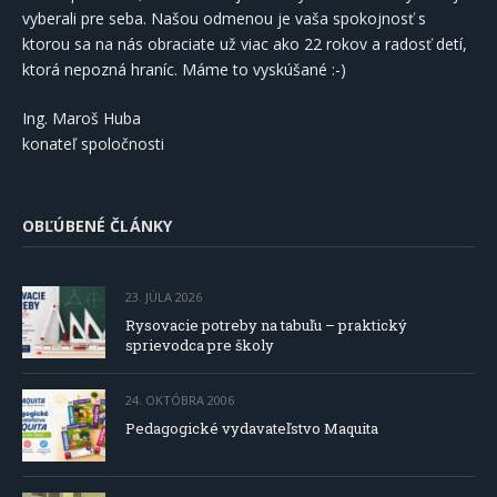
vyberali pre seba. Našou odmenou je vaša spokojnosť s
ktorou sa na nás obraciate už viac ako 22 rokov a radosť detí,
ktorá nepozná hraníc. Máme to vyskúšané :-)
Ing. Maroš Huba
konateľ spoločnosti
OBĽÚBENÉ ČLÁNKY
23. JÚLA 2026
Rysovacie potreby na tabuľu – praktický
sprievodca pre školy
24. OKTÓBRA 2006
Pedagogické vydavateľstvo Maquita