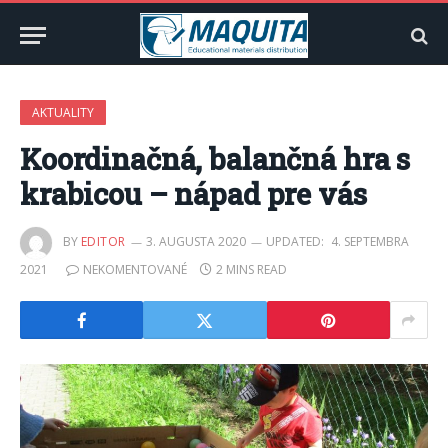
AKTUALITY
Koordinačná, balančná hra s
krabicou – nápad pre vás
BY
EDITOR
3. AUGUSTA 2020
UPDATED:
4. SEPTEMBRA
2021
NEKOMENTOVANÉ
2 MINS READ