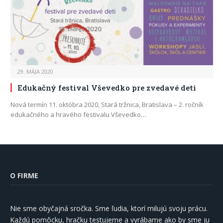
29. MÁJA 2020
Edukačný festival Vševedko pre zvedavé deti
Nová termín 11. októbra 2020, Stará tržnica, Bratislava – 2. ročník
edukačného a hravého festivalu Vševedko…
O FIRME
Nie sme obyčajná sročka. Sme ľudia, ktorí milujú svoju prácu.
Každú pomôcku, hračku testujeme a vyrábame ako by sme ju