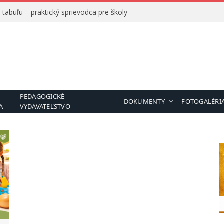
tabuľu – praktický sprievodca pre školy
PEDAGOGICKÉ
DOKUMENTY
FOTOGALÉRI
A
VYDAVATEĽSTVO