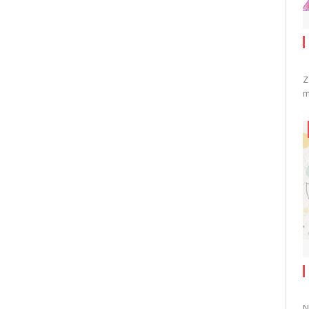
Z
m
N