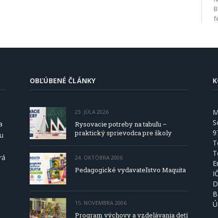
B
f
OBĽÚBENÉ ČLÁNKY
K
M
23. JÚLA 2026
S
a
Rysovacie potreby na tabuľu –
9
praktický sprievodca pre školy
ou
T
T
rá
24. OKTÓBRA 2006
E
Pedagogické vydavateľstvo Maquita
I
D
B
15. NOVEMBRA 2006
Ú
Program výchovy a vzdelávania detí