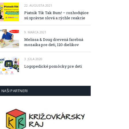
22. AUGUSTA 2021
Piatnik Tik Tak Bum! – rozhodujúce
sú správne slová a rýchle reakcie
9. MARCA 2021
Melissa & Doug drevená farebná
mozaika pre deti, 120 dielikov
3. JÚLA 2020
Logopedické pomôcky pre deti
NAŠI PARTNERI