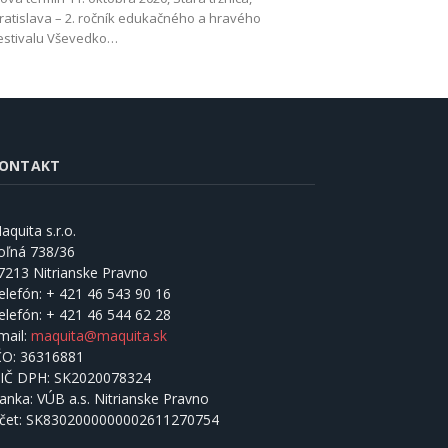
ratislava – 2. ročník edukačného a hravého
estivalu Vševedko…
ONTAKT
aquita s.r.o.
oľná 738/36
7213 Nitrianske Pravno
elefón:
+ 421 46 543 90 16
elefón:
+ 421 46 544 62 28
mail:
maquita@maquita.sk
ČO:
36316881
IČ DPH:
SK2020078324
anka:
VÚB a.s. Nitrianske Pravno
čet:
SK8302000000002611270754