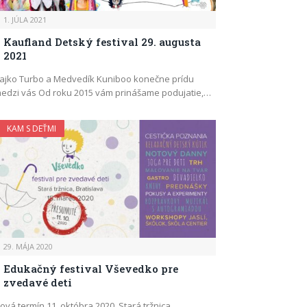
1. JÚLA 2021
Kaufland Detský festival 29. augusta
2021
ajko Turbo a Medvedík Kuniboo konečne prídu
edzi vás Od roku 2015 vám prinášame podujatie,…
KAM S DEŤMI
29. MÁJA 2020
Edukačný festival Vševedko pre
zvedavé deti
ová termín 11. októbra 2020, Stará tržnica,