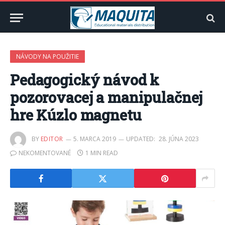
NÁVODY NA POUŽITIE
Pedagogický návod k
pozorovacej a manipulačnej
hre Kúzlo magnetu
BY
EDITOR
5. MARCA 2019
UPDATED:
28. JÚNA 2023
NEKOMENTOVANÉ
1 MIN READ