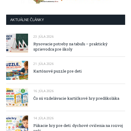
AKTUÁLNE ČLÁNKY
23. JÚLA 2026
Rysovacie potreby na tabuľu – praktický
sprievodca pre školy
21. JÚLA 2026
Kartónové puzzle pre deti
16. JÚLA 2026
Čo sú vzdelávacie kartičkové hry predškoláka
14. JÚLA 2026
Fúkacie hry pre deti: dychové cvičenia na rozvoj
reči