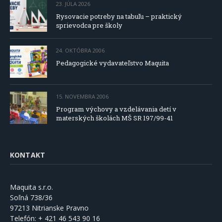
23. JÚLA 2026
Rysovacie potreby na tabuľu – praktický
sprievodca pre školy
24. OKTÓBRA 2006
Pedagogické vydavateľstvo Maquita
15. NOVEMBRA 2006
Program výchovy a vzdelávania detí v
materských školách MŠ SR 197/99-41
KONTAKT
Maquita s.r.o.
Soľná 738/36
97213 Nitrianske Pravno
Telefón:
+ 421 46 543 90 16