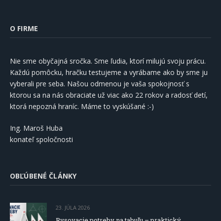
O FIRME
Nie sme obyčajná sročka. Sme ľudia, ktorí milujú svoju prácu.
Každú pomôcku, hračku testujeme a vyrábame ako by sme ju
vyberali pre seba. Našou odmenou je vaša spokojnosť s
ktorou sa na nás obraciate už viac ako 22 rokov a radosť detí,
ktorá nepozná hraníc. Máme to vyskúšané :-)
Ing. Maroš Huba
konateľ spoločnosti
OBĽÚBENÉ ČLÁNKY
23. JÚLA 2026
Rysovacie potreby na tabuľu – praktický