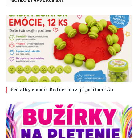
MOHLO BY VÁS ZAUJÍMAŤ
Pečiatky emócie: Keď deti dávajú pocitom tvár