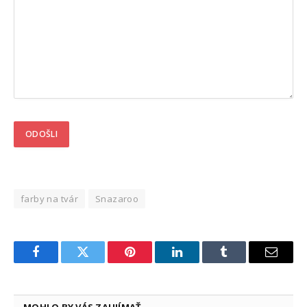
farby na tvár
Snazaroo
Facebook
Twitter
Pinterest
LinkedIn
Tumblr
Email