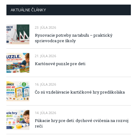
AKTUÁLNE ČLÁNKY
23. JÚLA 2026
Rysovacie potreby na tabuľu – praktický
sprievodca pre školy
21. JÚLA 2026
Kartónové puzzle pre deti
16. JÚLA 2026
Čo sú vzdelávacie kartičkové hry predškoláka
14. JÚLA 2026
Fúkacie hry pre deti: dychové cvičenia na rozvoj
reči