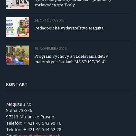
sprievodca pre školy
24. OKTÓBRA 2006
Pedagogické vydavateľstvo Maquita
15. NOVEMBRA 2006
Program výchovy a vzdelávania detí v
materských školách MŠ SR 197/99-41
KONTAKT
Maquita s.r.o.
Soľná 738/36
97213 Nitrianske Pravno
Telefón:
+ 421 46 543 90 16
Telefón:
+ 421 46 544 62 28
Email:
maquita@maquita.sk