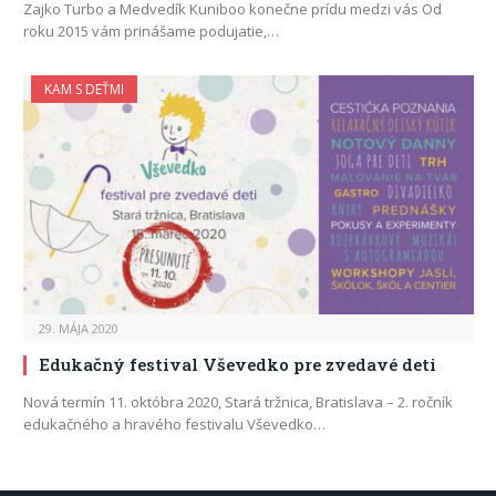
Zajko Turbo a Medvedík Kuniboo konečne prídu medzi vás Od
roku 2015 vám prinášame podujatie,…
KAM S DEŤMI
29. MÁJA 2020
Edukačný festival Vševedko pre zvedavé deti
Nová termín 11. októbra 2020, Stará tržnica, Bratislava – 2. ročník
edukačného a hravého festivalu Vševedko…