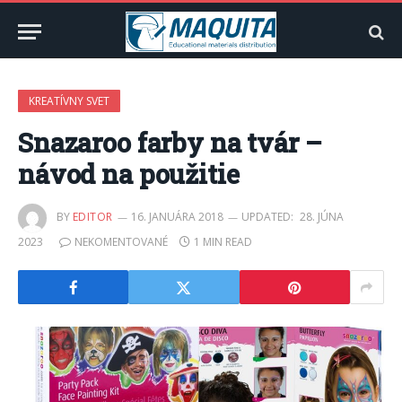
KREATÍVNY SVET
Snazaroo farby na tvár –
návod na použitie
BY
EDITOR
16. JANUÁRA 2018
UPDATED:
28. JÚNA
2023
NEKOMENTOVANÉ
1 MIN READ